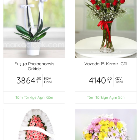
Fuşya Phalaenopsis
Vazoda 15 Kırmızı Gül
Orkide
3864
4140
,00
KDV
,00
KDV
TL
Dahil
TL
Dahil
Tüm Türkiye Aynı Gün
Tüm Türkiye Aynı Gün