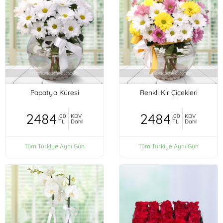
Papatya Küresi
Renkli Kır Çiçekleri
2484
2484
,00
KDV
,00
KDV
TL
Dahil
TL
Dahil
Tüm Türkiye Aynı Gün
Tüm Türkiye Aynı Gün