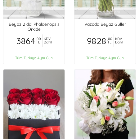
Beyaz 2 dal Phalaenopsis
Vazoda Beyaz Güller
Orkide
3864
9828
,00
KDV
,00
KDV
TL
Dahil
TL
Dahil
Tüm Türkiye Aynı Gün
Tüm Türkiye Aynı Gün