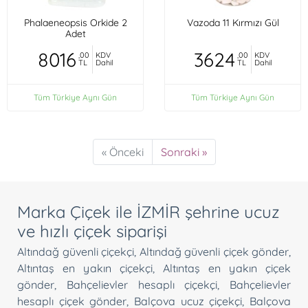
Phalaeneopsis Orkide 2
Vazoda 11 Kırmızı Gül
Adet
8016
3624
,00
KDV
,00
KDV
TL
Dahil
TL
Dahil
Tüm Türkiye Aynı Gün
Tüm Türkiye Aynı Gün
« Önceki
Sonraki »
Marka Çiçek ile İZMİR şehrine ucuz
ve hızlı çiçek siparişi
Altındağ güvenli çiçekçi
,
Altındağ güvenli çiçek gönder
,
Altıntaş en yakın çiçekçi
,
Altıntaş en yakın çiçek
gönder
,
Bahçelievler hesaplı çiçekçi
,
Bahçelievler
hesaplı çiçek gönder
,
Balçova ucuz çiçekçi
,
Balçova