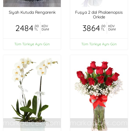
Siyah Kutuda Rengarenk
Fuşya 2 dal Phalaenopsis
Orkide
2484
3864
,00
KDV
,00
KDV
TL
Dahil
TL
Dahil
Tüm Türkiye Aynı Gün
Tüm Türkiye Aynı Gün