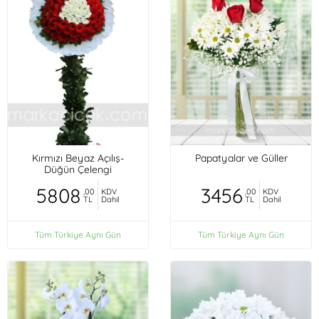
Kırmızı Beyaz Açılış-
Papatyalar ve Güller
Düğün Çelengi
5808
3456
,00
KDV
,00
KDV
TL
Dahil
TL
Dahil
Tüm Türkiye Aynı Gün
Tüm Türkiye Aynı Gün