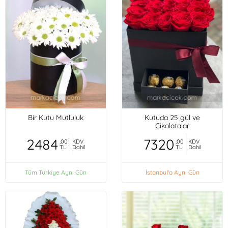
Bir Kutu Mutluluk
Kutuda 25 gül ve
Çikolatalar
2484
7320
,00
KDV
,00
KDV
TL
Dahil
TL
Dahil
Tüm Türkiye Aynı Gün
İstanbul'a Aynı Gün