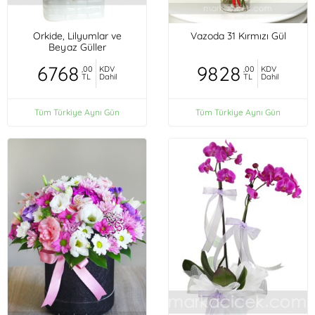
Orkide, Lilyumlar ve
Vazoda 31 Kırmızı Gül
Beyaz Güller
6768
9828
,00
KDV
,00
KDV
TL
Dahil
TL
Dahil
Tüm Türkiye Aynı Gün
Tüm Türkiye Aynı Gün