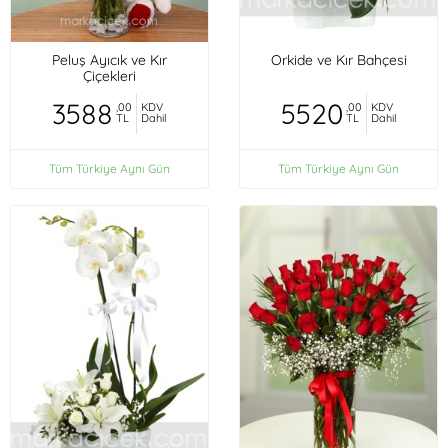
Peluş Ayıcık ve Kır
Orkide ve Kır Bahçesi
Çiçekleri
3588
5520
,00
KDV
,00
KDV
TL
Dahil
TL
Dahil
Tüm Türkiye Aynı Gün
Tüm Türkiye Aynı Gün