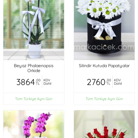
Beyaz Phalaenopsis
Silindir Kutuda Papatyalar
Orkide
3864
2760
,00
KDV
,00
KDV
TL
Dahil
TL
Dahil
Tüm Türkiye Aynı Gün
Tüm Türkiye Aynı Gün