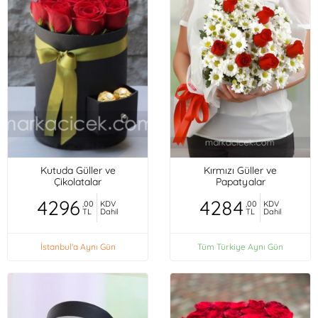
Kutuda Güller ve
Kırmızı Güller ve
Çikolatalar
Papatyalar
4296
4284
,00
KDV
,00
KDV
TL
Dahil
TL
Dahil
İstanbul'a Aynı Gün
Tüm Türkiye Aynı Gün