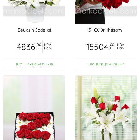
Beyazın Sadeliği
51 Gülün İhtişamı
4836
15504
,00
KDV
,00
KDV
TL
Dahil
TL
Dahil
Tüm Türkiye Aynı Gün
Tüm Türkiye Aynı Gün