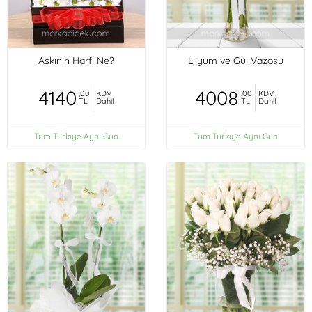
Aşkının Harfi Ne?
Lilyum ve Gül Vazosu
4140
4008
,00
KDV
,00
KDV
TL
Dahil
TL
Dahil
Tüm Türkiye Aynı Gün
Tüm Türkiye Aynı Gün