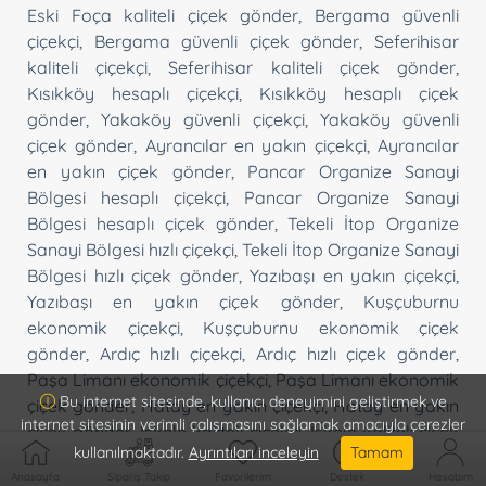
Eski Foça kaliteli çiçek gönder
,
Bergama güvenli
çiçekçi
,
Bergama güvenli çiçek gönder
,
Seferihisar
kaliteli çiçekçi
,
Seferihisar kaliteli çiçek gönder
,
Kısıkköy hesaplı çiçekçi
,
Kısıkköy hesaplı çiçek
gönder
,
Yakaköy güvenli çiçekçi
,
Yakaköy güvenli
çiçek gönder
,
Ayrancılar en yakın çiçekçi
,
Ayrancılar
en yakın çiçek gönder
,
Pancar Organize Sanayi
Bölgesi hesaplı çiçekçi
,
Pancar Organize Sanayi
Bölgesi hesaplı çiçek gönder
,
Tekeli İtop Organize
Sanayi Bölgesi hızlı çiçekçi
,
Tekeli İtop Organize Sanayi
Bölgesi hızlı çiçek gönder
,
Yazıbaşı en yakın çiçekçi
,
Yazıbaşı en yakın çiçek gönder
,
Kuşçuburnu
ekonomik çiçekçi
,
Kuşçuburnu ekonomik çiçek
gönder
,
Ardıç hızlı çiçekçi
,
Ardıç hızlı çiçek gönder
,
Paşa Limanı ekonomik çiçekçi
,
Paşa Limanı ekonomik
Bu internet sitesinde, kullanıcı deneyimini geliştirmek ve
çiçek gönder
,
Hatay en yakın çiçekçi
,
Hatay en yakın
internet sitesinin verimli çalışmasını sağlamak amacıyla çerezler
çiçek gönder
,
İskele kaliteli çiçekçi
,
İskele kaliteli çiçek
kullanılmaktadır.
Ayrıntıları inceleyin
Tamam
gönder
,
Çeşme Altı hesaplı çiçekçi
,
Çeşme Altı hesaplı
Anasayfa
Sipariş Takip
Favorilerim
Destek
Hesabım
çiçek gönder
,
Kalabak online çiçekçi
,
Kalabak online