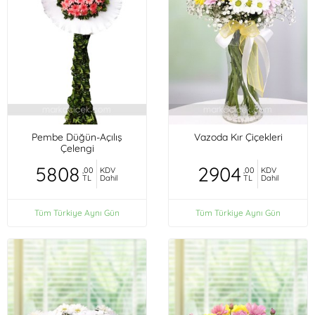
Pembe Düğün-Açılış
Vazoda Kır Çiçekleri
Çelengi
5808
2904
,00
KDV
,00
KDV
TL
Dahil
TL
Dahil
Tüm Türkiye Aynı Gün
Tüm Türkiye Aynı Gün