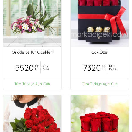
Orkide ve Kır Çiçekleri
Çok Özel
5520
7320
,00
KDV
,00
KDV
TL
Dahil
TL
Dahil
Tüm Türkiye Aynı Gün
Tüm Türkiye Aynı Gün