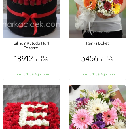
Silindir Kutuda Harf
Renkli Buket
Tasarımı
18912
3456
,00
KDV
,00
KDV
TL
Dahil
TL
Dahil
Tüm Türkiye Aynı Gün
Tüm Türkiye Aynı Gün