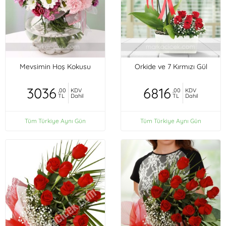
Mevsimin Hoş Kokusu
Orkide ve 7 Kırmızı Gül
3036
6816
,00
KDV
,00
KDV
TL
Dahil
TL
Dahil
Tüm Türkiye Aynı Gün
Tüm Türkiye Aynı Gün