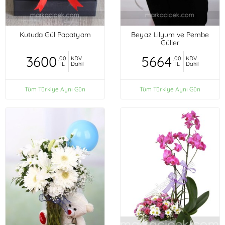
Kutuda Gül Papatyam
Beyaz Lilyum ve Pembe
Güller
3600
5664
,00
KDV
,00
KDV
TL
Dahil
TL
Dahil
Tüm Türkiye Aynı Gün
Tüm Türkiye Aynı Gün