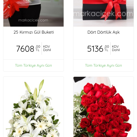
25 Kırmızı Gül Buketi
Dört Dörtlük Aşk
7608
5136
,00
KDV
,00
KDV
TL
Dahil
TL
Dahil
Tüm Türkiye Aynı Gün
Tüm Türkiye Aynı Gün