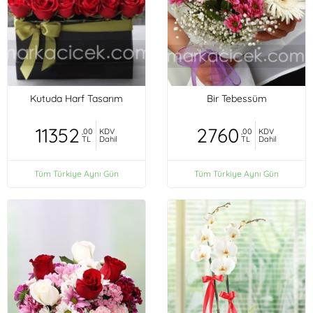
Kutuda Harf Tasarım
Bir Tebessüm
11352
2760
,00
KDV
,00
KDV
TL
Dahil
TL
Dahil
Tüm Türkiye Aynı Gün
Tüm Türkiye Aynı Gün