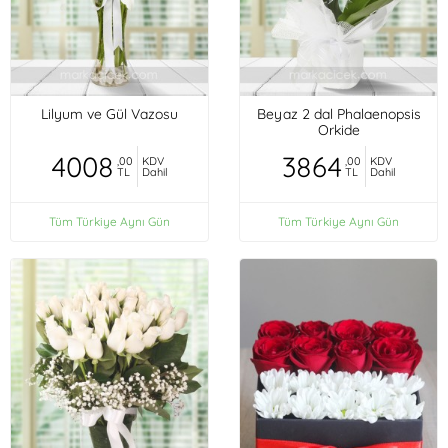
Lilyum ve Gül Vazosu
Beyaz 2 dal Phalaenopsis
Orkide
4008
3864
,00
KDV
,00
KDV
TL
Dahil
TL
Dahil
Tüm Türkiye Aynı Gün
Tüm Türkiye Aynı Gün