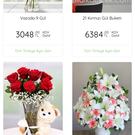
Vazoda 9 Gül
21 Kırmızı Gül Buketi
3048
6384
,00
KDV
,00
KDV
TL
Dahil
TL
Dahil
Tüm Türkiye Aynı Gün
Tüm Türkiye Aynı Gün