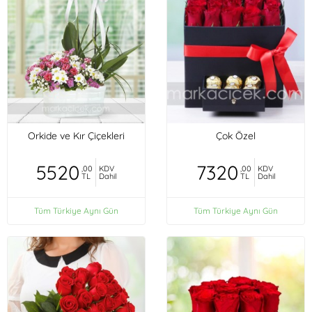
Orkide ve Kır Çiçekleri
Çok Özel
5520
7320
,00
KDV
,00
KDV
TL
Dahil
TL
Dahil
Tüm Türkiye Aynı Gün
Tüm Türkiye Aynı Gün