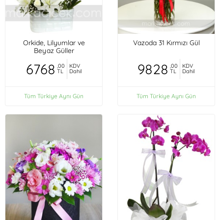
Orkide, Lilyumlar ve
Vazoda 31 Kırmızı Gül
Beyaz Güller
6768
9828
,00
KDV
,00
KDV
TL
Dahil
TL
Dahil
Tüm Türkiye Aynı Gün
Tüm Türkiye Aynı Gün