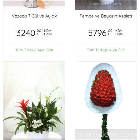
Vazoda 7 Gül ve Ayıcık
Pembe ve Beyazın Asaleti
3240
5796
,00
KDV
,00
KDV
TL
Dahil
TL
Dahil
Tüm Türkiye Aynı Gün
Tüm Türkiye Aynı Gün