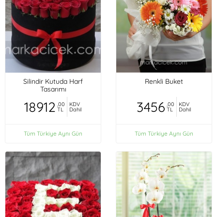
Silindir Kutuda Harf
Renkli Buket
Tasarımı
18912
3456
,00
KDV
,00
KDV
TL
Dahil
TL
Dahil
Tüm Türkiye Aynı Gün
Tüm Türkiye Aynı Gün