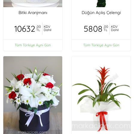
Bitki Aranjmanı
Düğün Açılış Çelengi
10632
5808
,00
KDV
,00
KDV
TL
Dahil
TL
Dahil
Tüm Türkiye Aynı Gün
Tüm Türkiye Aynı Gün