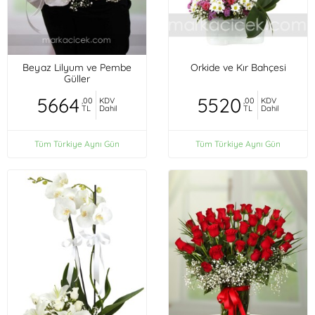
Beyaz Lilyum ve Pembe
Orkide ve Kır Bahçesi
Güller
5664
5520
,00
KDV
,00
KDV
TL
Dahil
TL
Dahil
Tüm Türkiye Aynı Gün
Tüm Türkiye Aynı Gün