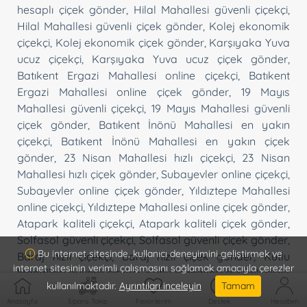
hesaplı çiçek gönder
,
Hilal Mahallesi güvenli çiçekçi
,
Hilal Mahallesi güvenli çiçek gönder
,
Kolej ekonomik
çiçekçi
,
Kolej ekonomik çiçek gönder
,
Karşıyaka Yuva
ucuz çiçekçi
,
Karşıyaka Yuva ucuz çiçek gönder
,
Batıkent Ergazi Mahallesi online çiçekçi
,
Batıkent
Ergazi Mahallesi online çiçek gönder
,
19 Mayıs
Mahallesi güvenli çiçekçi
,
19 Mayıs Mahallesi güvenli
çiçek gönder
,
Batıkent İnönü Mahallesi en yakın
çiçekçi
,
Batıkent İnönü Mahallesi en yakın çiçek
gönder
,
23 Nisan Mahallesi hızlı çiçekçi
,
23 Nisan
Mahallesi hızlı çiçek gönder
,
Subayevler online çiçekçi
,
Subayevler online çiçek gönder
,
Yıldıztepe Mahallesi
online çiçekçi
,
Yıldıztepe Mahallesi online çiçek gönder
,
Atapark kaliteli çiçekçi
,
Atapark kaliteli çiçek gönder
,
Solfasol güvenli çiçekçi
,
Solfasol güvenli çiçek gönder
,
Bu internet sitesinde, kullanıcı deneyimini geliştirmek ve
Baraj hızlı çiçekçi
,
Baraj hızlı çiçek gönder
,
Kutlu
internet sitesinin verimli çalışmasını sağlamak amacıyla çerezler
Mahallesi güvenli çiçekçi
,
Kutlu Mahallesi güvenli çiçek
kullanılmaktadır.
Ayrıntıları inceleyin
Tamam
gönder
,
Şahap Gürler Mahallesi ucuz çiçekçi
,
Şahap
Anasayfa
Sipariş Takip
Favorilerim
Destek
Hesabım
Gürler Mahallesi ucuz çiçek gönder
,
Mutlu Mahallesi