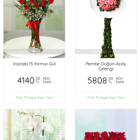
Vazoda 15 Kırmızı Gül
Pembe Düğün-Açılış
Çelengi
4140
5808
,00
KDV
,00
KDV
TL
Dahil
TL
Dahil
Tüm Türkiye Aynı Gün
Tüm Türkiye Aynı Gün