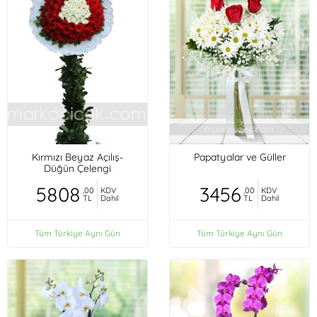
Kırmızı Beyaz Açılış-
Papatyalar ve Güller
Düğün Çelengi
5808
3456
,00
KDV
,00
KDV
TL
Dahil
TL
Dahil
Tüm Türkiye Aynı Gün
Tüm Türkiye Aynı Gün