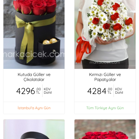
Kutuda Güller ve
Kırmızı Güller ve
Çikolatalar
Papatyalar
4296
4284
,00
KDV
,00
KDV
TL
Dahil
TL
Dahil
İstanbul'a Aynı Gün
Tüm Türkiye Aynı Gün