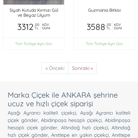
Siyah Kutuda Kırmızı Gül
Guzmania Bitkisi
ve Beyaz Lilyum
3312
3588
,00
KDV
,00
KDV
TL
Dahil
TL
Dahil
Tüm Türkiye Aynı Gün
Tüm Türkiye Aynı Gün
« Önceki
Sonraki »
Marka Çiçek ile ANKARA şehrine
ucuz ve hızlı çiçek siparişi
Aşağı Ayrancı kaliteli çiçekçi
,
Aşağı Ayrancı kaliteli
çiçek gönder
,
Abidinpaşa hesaplı çiçekçi
,
Abidinpaşa
hesaplı çiçek gönder
,
Altındağ hızlı çiçekçi
,
Altındağ
hızlı çiçek gönder
,
Anıttepe en yakın çiçekçi
,
Anıttepe