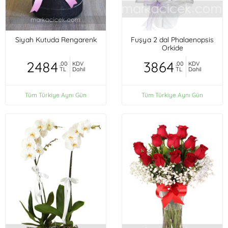
Siyah Kutuda Rengarenk
Fuşya 2 dal Phalaenopsis
Orkide
2484
3864
,00
KDV
,00
KDV
TL
Dahil
TL
Dahil
Tüm Türkiye Aynı Gün
Tüm Türkiye Aynı Gün