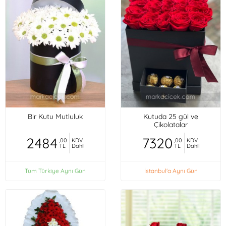
Bir Kutu Mutluluk
Kutuda 25 gül ve
Çikolatalar
2484
7320
,00
KDV
,00
KDV
TL
Dahil
TL
Dahil
Tüm Türkiye Aynı Gün
İstanbul'a Aynı Gün