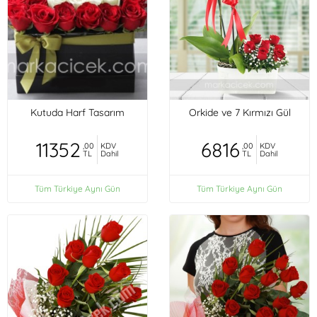
Kutuda Harf Tasarım
Orkide ve 7 Kırmızı Gül
11352
6816
,00
KDV
,00
KDV
TL
Dahil
TL
Dahil
Tüm Türkiye Aynı Gün
Tüm Türkiye Aynı Gün