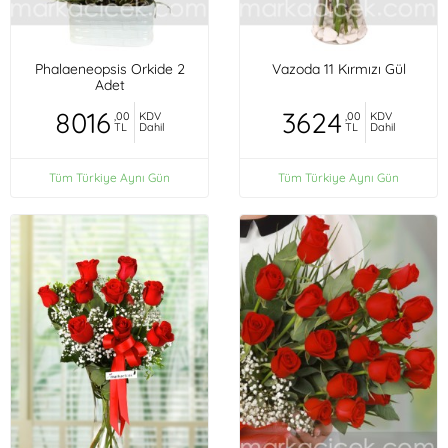
Phalaeneopsis Orkide 2
Vazoda 11 Kırmızı Gül
Adet
8016
3624
,00
KDV
,00
KDV
TL
Dahil
TL
Dahil
Tüm Türkiye Aynı Gün
Tüm Türkiye Aynı Gün