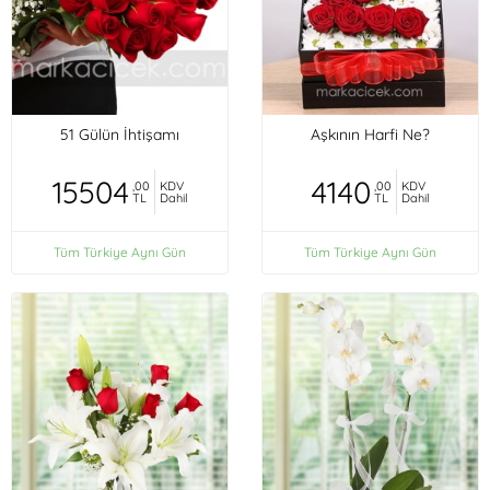
51 Gülün İhtişamı
Aşkının Harfi Ne?
15504
4140
,00
KDV
,00
KDV
TL
Dahil
TL
Dahil
Tüm Türkiye Aynı Gün
Tüm Türkiye Aynı Gün