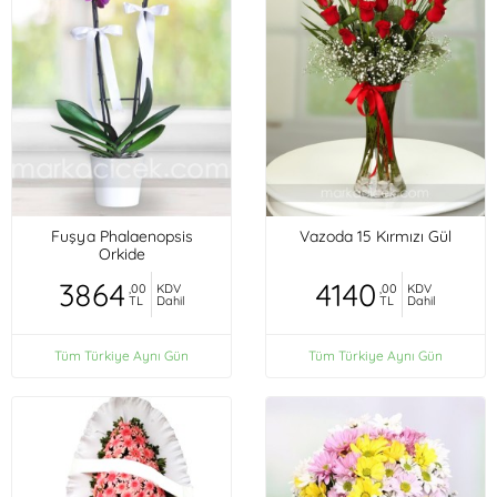
Fuşya Phalaenopsis
Vazoda 15 Kırmızı Gül
Orkide
3864
4140
,00
KDV
,00
KDV
TL
Dahil
TL
Dahil
Tüm Türkiye Aynı Gün
Tüm Türkiye Aynı Gün