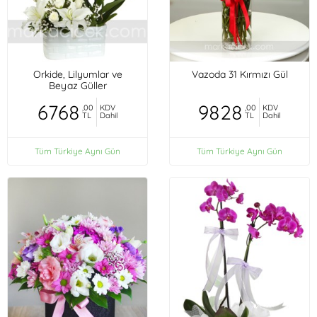
Orkide, Lilyumlar ve
Vazoda 31 Kırmızı Gül
Beyaz Güller
6768
9828
,00
KDV
,00
KDV
TL
Dahil
TL
Dahil
Tüm Türkiye Aynı Gün
Tüm Türkiye Aynı Gün