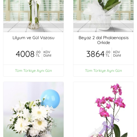
Lilyum ve Gül Vazosu
Beyaz 2 dal Phalaenopsis
Orkide
4008
3864
,00
KDV
,00
KDV
TL
Dahil
TL
Dahil
Tüm Türkiye Aynı Gün
Tüm Türkiye Aynı Gün