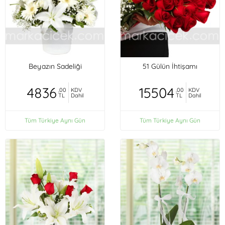
Beyazın Sadeliği
51 Gülün İhtişamı
4836
15504
,00
KDV
,00
KDV
TL
Dahil
TL
Dahil
Tüm Türkiye Aynı Gün
Tüm Türkiye Aynı Gün