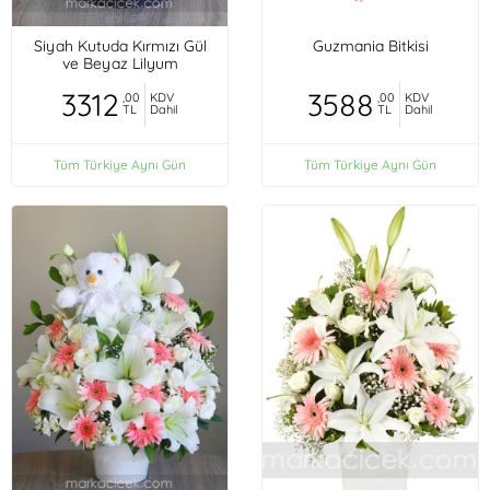
Siyah Kutuda Kırmızı Gül
Guzmania Bitkisi
ve Beyaz Lilyum
3312
3588
,00
KDV
,00
KDV
TL
Dahil
TL
Dahil
Tüm Türkiye Aynı Gün
Tüm Türkiye Aynı Gün