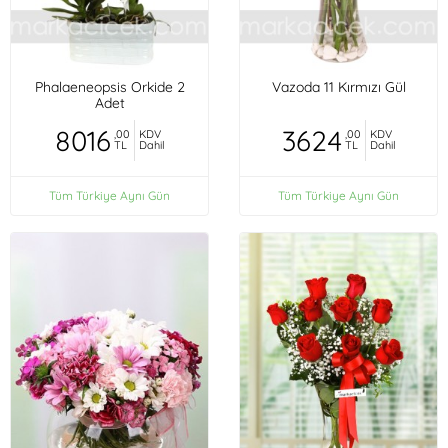
Phalaeneopsis Orkide 2
Vazoda 11 Kırmızı Gül
Adet
8016
3624
,00
KDV
,00
KDV
TL
Dahil
TL
Dahil
Tüm Türkiye Aynı Gün
Tüm Türkiye Aynı Gün