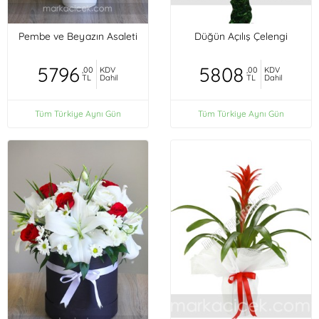
Pembe ve Beyazın Asaleti
Düğün Açılış Çelengi
5796
5808
,00
KDV
,00
KDV
TL
Dahil
TL
Dahil
Tüm Türkiye Aynı Gün
Tüm Türkiye Aynı Gün