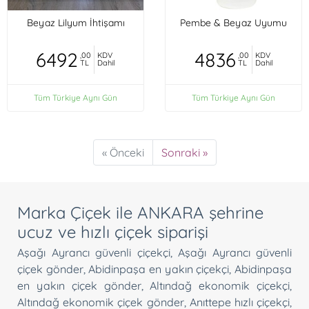
Beyaz Lilyum İhtişamı
Pembe & Beyaz Uyumu
6492
4836
,00
KDV
,00
KDV
TL
Dahil
TL
Dahil
Tüm Türkiye Aynı Gün
Tüm Türkiye Aynı Gün
« Önceki
Sonraki »
Marka Çiçek ile ANKARA şehrine
ucuz ve hızlı çiçek siparişi
Aşağı Ayrancı güvenli çiçekçi
,
Aşağı Ayrancı güvenli
çiçek gönder
,
Abidinpaşa en yakın çiçekçi
,
Abidinpaşa
en yakın çiçek gönder
,
Altındağ ekonomik çiçekçi
,
Altındağ ekonomik çiçek gönder
,
Anıttepe hızlı çiçekçi
,