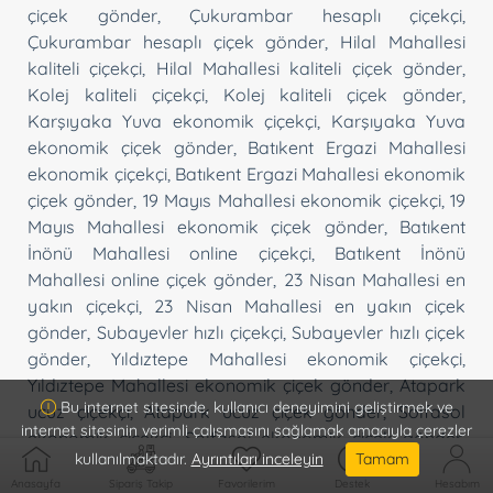
çiçek gönder
,
Çukurambar hesaplı çiçekçi
,
Çukurambar hesaplı çiçek gönder
,
Hilal Mahallesi
kaliteli çiçekçi
,
Hilal Mahallesi kaliteli çiçek gönder
,
Kolej kaliteli çiçekçi
,
Kolej kaliteli çiçek gönder
,
Karşıyaka Yuva ekonomik çiçekçi
,
Karşıyaka Yuva
ekonomik çiçek gönder
,
Batıkent Ergazi Mahallesi
ekonomik çiçekçi
,
Batıkent Ergazi Mahallesi ekonomik
çiçek gönder
,
19 Mayıs Mahallesi ekonomik çiçekçi
,
19
Mayıs Mahallesi ekonomik çiçek gönder
,
Batıkent
İnönü Mahallesi online çiçekçi
,
Batıkent İnönü
Mahallesi online çiçek gönder
,
23 Nisan Mahallesi en
yakın çiçekçi
,
23 Nisan Mahallesi en yakın çiçek
gönder
,
Subayevler hızlı çiçekçi
,
Subayevler hızlı çiçek
gönder
,
Yıldıztepe Mahallesi ekonomik çiçekçi
,
Yıldıztepe Mahallesi ekonomik çiçek gönder
,
Atapark
Bu internet sitesinde, kullanıcı deneyimini geliştirmek ve
ucuz çiçekçi
,
Atapark ucuz çiçek gönder
,
Solfasol
internet sitesinin verimli çalışmasını sağlamak amacıyla çerezler
ekonomik çiçekçi
,
Solfasol ekonomik çiçek gönder
,
kullanılmaktadır.
Ayrıntıları inceleyin
Tamam
Baraj hızlı çiçekçi
,
Baraj hızlı çiçek gönder
,
Kutlu
Anasayfa
Sipariş Takip
Favorilerim
Destek
Hesabım
Mahallesi hesaplı çiçekçi
,
Kutlu Mahallesi hesaplı çiçek