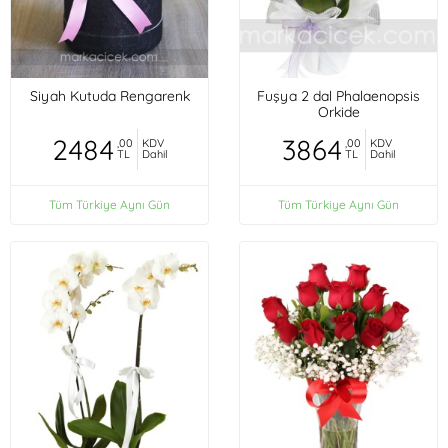
Siyah Kutuda Rengarenk
Fuşya 2 dal Phalaenopsis
Orkide
2484
3864
,00
KDV
,00
KDV
TL
Dahil
TL
Dahil
Tüm Türkiye Aynı Gün
Tüm Türkiye Aynı Gün