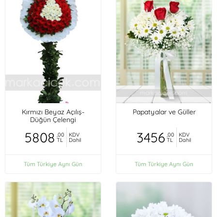
Kırmızı Beyaz Açılış-
Papatyalar ve Güller
Düğün Çelengi
5808
3456
,00
KDV
,00
KDV
TL
Dahil
TL
Dahil
Tüm Türkiye Aynı Gün
Tüm Türkiye Aynı Gün