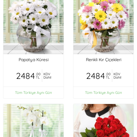
Papatya Küresi
Renkli Kır Çiçekleri
2484
2484
,00
KDV
,00
KDV
TL
Dahil
TL
Dahil
Tüm Türkiye Aynı Gün
Tüm Türkiye Aynı Gün