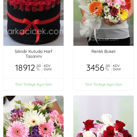
Silindir Kutuda Harf
Renkli Buket
Tasarımı
18912
3456
,00
KDV
,00
KDV
TL
Dahil
TL
Dahil
Tüm Türkiye Aynı Gün
Tüm Türkiye Aynı Gün