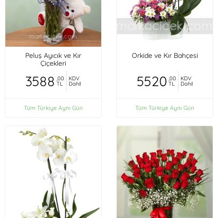
Peluş Ayıcık ve Kır
Orkide ve Kır Bahçesi
Çiçekleri
3588
5520
,00
KDV
,00
KDV
TL
Dahil
TL
Dahil
Tüm Türkiye Aynı Gün
Tüm Türkiye Aynı Gün