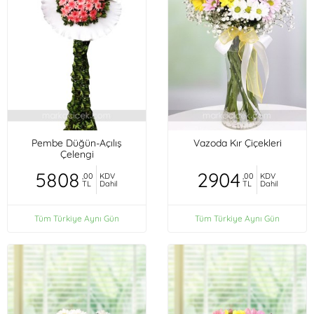
Pembe Düğün-Açılış
Vazoda Kır Çiçekleri
Çelengi
5808
2904
,00
KDV
,00
KDV
TL
Dahil
TL
Dahil
Tüm Türkiye Aynı Gün
Tüm Türkiye Aynı Gün