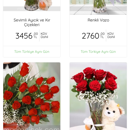
Sevimli Ayıcık ve Kır
Renkli Vazo
Çiçekleri
3456
2760
,00
KDV
,00
KDV
TL
Dahil
TL
Dahil
Tüm Türkiye Aynı Gün
Tüm Türkiye Aynı Gün