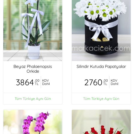
Beyaz Phalaenopsis
Silindir Kutuda Papatyalar
Orkide
3864
2760
,00
KDV
,00
KDV
TL
Dahil
TL
Dahil
Tüm Türkiye Aynı Gün
Tüm Türkiye Aynı Gün