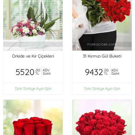
Orkide ve Kır Çiçekleri
31 Kırmızı Gül Buketi
5520
9432
,00
KDV
,00
KDV
TL
Dahil
TL
Dahil
Tüm Türkiye Aynı Gün
Tüm Türkiye Aynı Gün