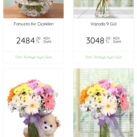
Fanusta Kır Çiçekleri
Vazoda 9 Gül
2484
3048
,00
KDV
,00
KDV
TL
Dahil
TL
Dahil
Tüm Türkiye Aynı Gün
Tüm Türkiye Aynı Gün