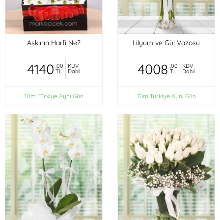
Aşkının Harfi Ne?
Lilyum ve Gül Vazosu
4140
4008
,00
KDV
,00
KDV
TL
Dahil
TL
Dahil
Tüm Türkiye Aynı Gün
Tüm Türkiye Aynı Gün