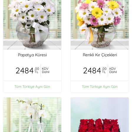
Papatya Küresi
Renkli Kır Çiçekleri
2484
2484
,00
KDV
,00
KDV
TL
Dahil
TL
Dahil
Tüm Türkiye Aynı Gün
Tüm Türkiye Aynı Gün