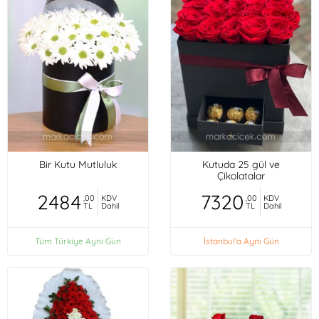
Bir Kutu Mutluluk
Kutuda 25 gül ve
Çikolatalar
2484
7320
,00
KDV
,00
KDV
TL
Dahil
TL
Dahil
Tüm Türkiye Aynı Gün
İstanbul'a Aynı Gün