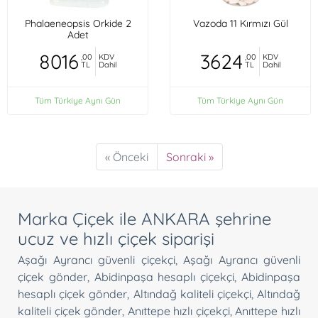
Phalaeneopsis Orkide 2
Vazoda 11 Kırmızı Gül
Adet
8016
3624
,00
KDV
,00
KDV
TL
Dahil
TL
Dahil
Tüm Türkiye Aynı Gün
Tüm Türkiye Aynı Gün
« Önceki
Sonraki »
Marka Çiçek ile ANKARA şehrine
ucuz ve hızlı çiçek siparişi
Aşağı Ayrancı güvenli çiçekçi
,
Aşağı Ayrancı güvenli
çiçek gönder
,
Abidinpaşa hesaplı çiçekçi
,
Abidinpaşa
hesaplı çiçek gönder
,
Altındağ kaliteli çiçekçi
,
Altındağ
kaliteli çiçek gönder
,
Anıttepe hızlı çiçekçi
,
Anıttepe hızlı