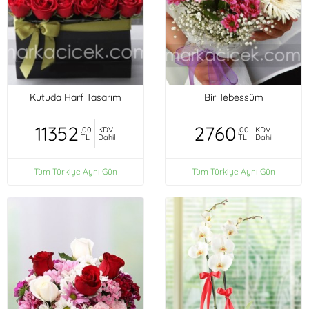
Kutuda Harf Tasarım
Bir Tebessüm
11352
2760
,00
KDV
,00
KDV
TL
Dahil
TL
Dahil
Tüm Türkiye Aynı Gün
Tüm Türkiye Aynı Gün