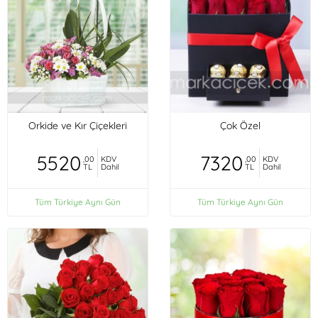
Orkide ve Kır Çiçekleri
Çok Özel
5520
7320
,00
KDV
,00
KDV
TL
Dahil
TL
Dahil
Tüm Türkiye Aynı Gün
Tüm Türkiye Aynı Gün