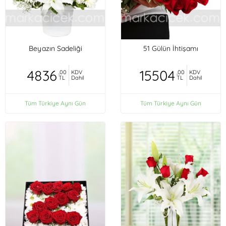
Beyazın Sadeliği
51 Gülün İhtişamı
4836
15504
,00
KDV
,00
KDV
TL
Dahil
TL
Dahil
Tüm Türkiye Aynı Gün
Tüm Türkiye Aynı Gün