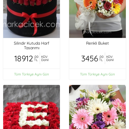
Silindir Kutuda Harf
Renkli Buket
Tasarımı
18912
3456
,00
KDV
,00
KDV
TL
Dahil
TL
Dahil
Tüm Türkiye Aynı Gün
Tüm Türkiye Aynı Gün