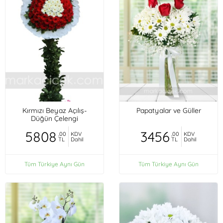
Kırmızı Beyaz Açılış-
Papatyalar ve Güller
Düğün Çelengi
5808
3456
,00
KDV
,00
KDV
TL
Dahil
TL
Dahil
Tüm Türkiye Aynı Gün
Tüm Türkiye Aynı Gün