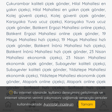
Çukurambar kaliteli çiçek gönder
,
Hilal Mahallesi en
yakın çiçekçi
,
Hilal Mahallesi en yakın çiçek gönder
,
Kolej güvenli çiçekçi
,
Kolej güvenli çiçek gönder
,
Karşıyaka Yuva ucuz çiçekçi
,
Karşıyaka Yuva ucuz
çiçek gönder
,
Batıkent Ergazi Mahallesi online çiçekçi
,
Batıkent Ergazi Mahallesi online çiçek gönder
,
19
Mayıs Mahallesi hızlı çiçekçi
,
19 Mayıs Mahallesi hızlı
çiçek gönder
,
Batıkent İnönü Mahallesi hızlı çiçekçi
,
Batıkent İnönü Mahallesi hızlı çiçek gönder
,
23 Nisan
Mahallesi ekonomik çiçekçi
,
23 Nisan Mahallesi
ekonomik çiçek gönder
,
Subayevler kaliteli çiçekçi
,
Subayevler kaliteli çiçek gönder
,
Yıldıztepe Mahallesi
ekonomik çiçekçi
,
Yıldıztepe Mahallesi ekonomik çiçek
gönder
,
Atapark online çiçekçi
,
Atapark online çiçek
gönder
,
Solfasol hızlı çiçekçi
,
Solfasol hızlı çiçek
Bu internet sitesinde, kullanıcı deneyimini geliştirmek ve
gönder
,
Baraj kaliteli çiçekçi
,
Baraj kaliteli çiçek
internet sitesinin verimli çalışmasını sağlamak amacıyla çerezler
gönder
,
Kutlu Mahallesi kaliteli çiçekçi
,
Kutlu Mahallesi
kullanılmaktadır.
Ayrıntıları inceleyin
Tamam
kaliteli çiçek gönder
,
Şahap Gürler Mahallesi
Anasayfa
Sipariş Takip
Favorilerim
Destek
Hesabım
ekonomik çiçekçi
,
Şahap Gürler Mahallesi ekonomik