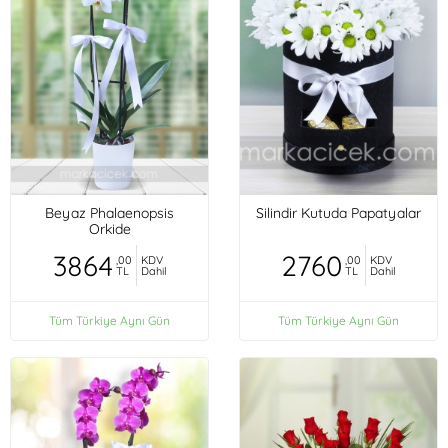
Beyaz Phalaenopsis
Silindir Kutuda Papatyalar
Orkide
3864
2760
,00
KDV
,00
KDV
TL
Dahil
TL
Dahil
Tüm Türkiye Aynı Gün
Tüm Türkiye Aynı Gün