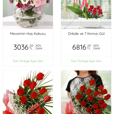
Mevsimin Hoş Kokusu
Orkide ve 7 Kırmızı Gül
3036
6816
,00
KDV
,00
KDV
TL
Dahil
TL
Dahil
Tüm Türkiye Aynı Gün
Tüm Türkiye Aynı Gün