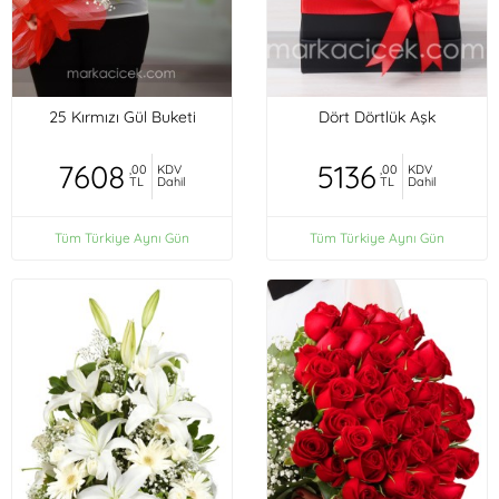
25 Kırmızı Gül Buketi
Dört Dörtlük Aşk
7608
5136
,00
KDV
,00
KDV
TL
Dahil
TL
Dahil
Tüm Türkiye Aynı Gün
Tüm Türkiye Aynı Gün