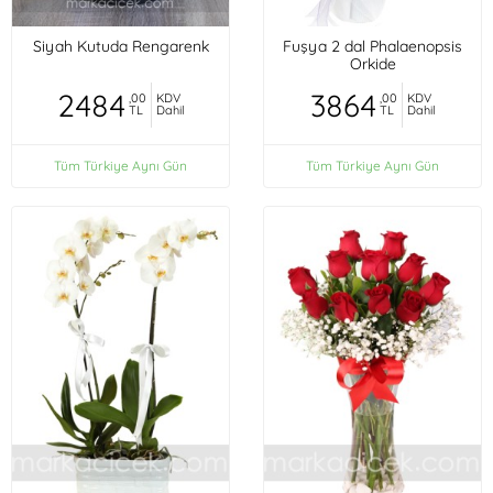
Siyah Kutuda Rengarenk
Fuşya 2 dal Phalaenopsis
Orkide
2484
3864
,00
KDV
,00
KDV
TL
Dahil
TL
Dahil
Tüm Türkiye Aynı Gün
Tüm Türkiye Aynı Gün