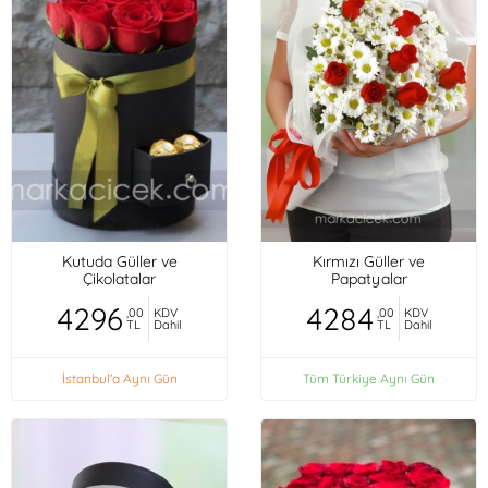
Kutuda Güller ve
Kırmızı Güller ve
Çikolatalar
Papatyalar
4296
4284
,00
KDV
,00
KDV
TL
Dahil
TL
Dahil
İstanbul'a Aynı Gün
Tüm Türkiye Aynı Gün