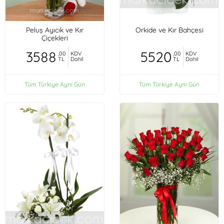
Peluş Ayıcık ve Kır
Orkide ve Kır Bahçesi
Çiçekleri
3588
5520
,00
KDV
,00
KDV
TL
Dahil
TL
Dahil
Tüm Türkiye Aynı Gün
Tüm Türkiye Aynı Gün