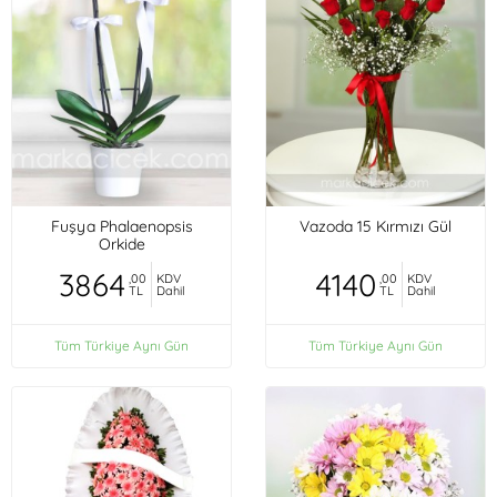
Fuşya Phalaenopsis
Vazoda 15 Kırmızı Gül
Orkide
3864
4140
,00
KDV
,00
KDV
TL
Dahil
TL
Dahil
Tüm Türkiye Aynı Gün
Tüm Türkiye Aynı Gün