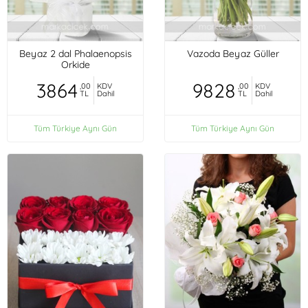
Beyaz 2 dal Phalaenopsis
Vazoda Beyaz Güller
Orkide
3864
9828
,00
KDV
,00
KDV
TL
Dahil
TL
Dahil
Tüm Türkiye Aynı Gün
Tüm Türkiye Aynı Gün