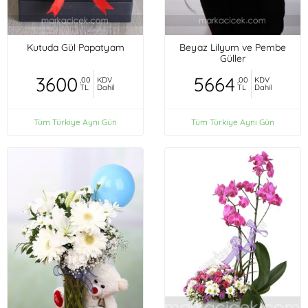
Kutuda Gül Papatyam
Beyaz Lilyum ve Pembe
Güller
3600
5664
,00
KDV
,00
KDV
TL
Dahil
TL
Dahil
Tüm Türkiye Aynı Gün
Tüm Türkiye Aynı Gün