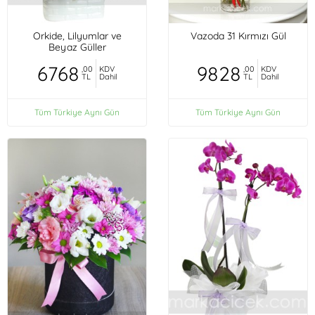
Orkide, Lilyumlar ve
Vazoda 31 Kırmızı Gül
Beyaz Güller
6768
9828
,00
KDV
,00
KDV
TL
Dahil
TL
Dahil
Tüm Türkiye Aynı Gün
Tüm Türkiye Aynı Gün