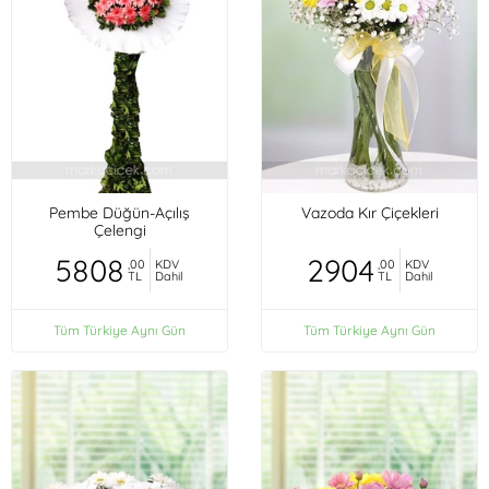
Pembe Düğün-Açılış
Vazoda Kır Çiçekleri
Çelengi
5808
2904
,00
KDV
,00
KDV
TL
Dahil
TL
Dahil
Tüm Türkiye Aynı Gün
Tüm Türkiye Aynı Gün