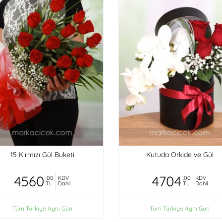
15 Kırmızı Gül Buketi
Kutuda Orkide ve Gül
4560
4704
,00
KDV
,00
KDV
TL
Dahil
TL
Dahil
Tüm Türkiye Aynı Gün
Tüm Türkiye Aynı Gün