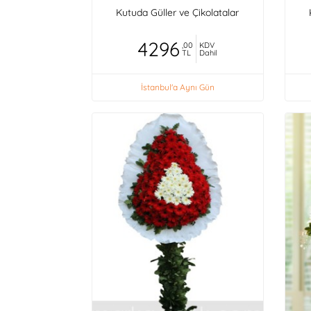
Kutuda Güller ve Çikolatalar
4296
,00
KDV
TL
Dahil
İstanbul'a Aynı Gün