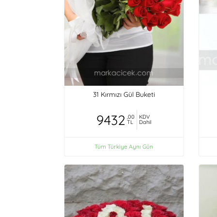
31 Kırmızı Gül Buketi
9432
,00
KDV
TL
Dahil
Tüm Türkiye Aynı Gün