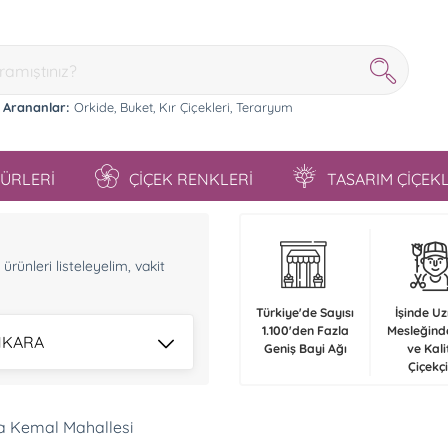
 Arananlar:
Orkide,
Buket,
Kır Çiçekleri,
Teraryum
TÜRLERİ
ÇİÇEK RENKLERİ
TASARIM ÇİÇEK
n
rünleri listeleyelim, vakit
Türkiye'de Sayısı
İşinde U
1.100'den Fazla
Mesleğind
ANKARA
Geniş Bayi Ağı
ve Kali
Çiçekçi
a Kemal Mahallesi