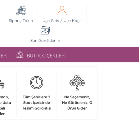
Sipariş Takip
Üye Giriş
/
Üye Kayıt
Son Gezdiklerim
LER
BUTİK ÇİÇEKLER
zman,
Tüm Şehirlere 2
Ne Seçerseniz,
e Usta
Saat İçerisinde
Ne Görürseniz, O
teli
Teslim Garantisi
Ürün Gider
ler