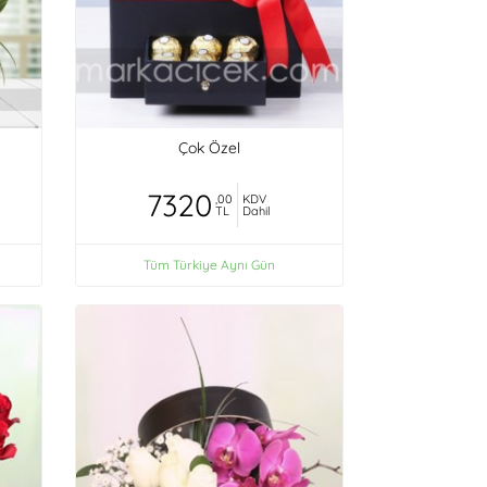
Çok Özel
7320
,00
KDV
TL
Dahil
Tüm Türkiye Aynı Gün