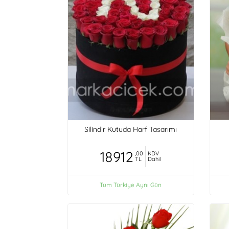
Silindir Kutuda Harf Tasarımı
18912
,00
KDV
TL
Dahil
Tüm Türkiye Aynı Gün