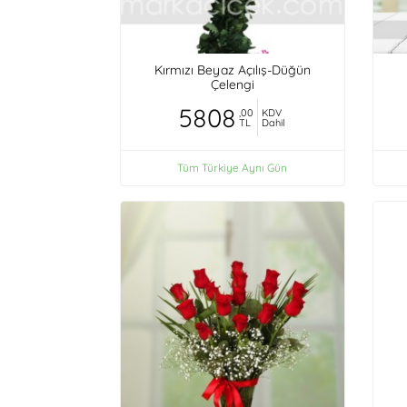
Kırmızı Beyaz Açılış-Düğün
Çelengi
5808
,00
KDV
TL
Dahil
Tüm Türkiye Aynı Gün