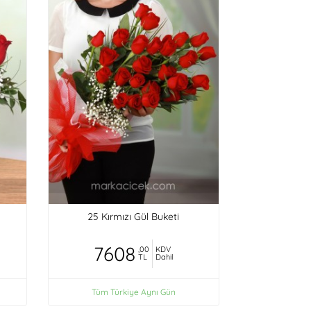
25 Kırmızı Gül Buketi
7608
,00
KDV
TL
Dahil
Tüm Türkiye Aynı Gün