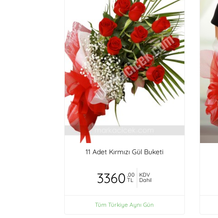
11 Adet Kırmızı Gül Buketi
3360
,00
KDV
TL
Dahil
Tüm Türkiye Aynı Gün