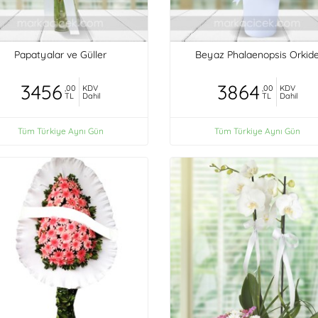
Papatyalar ve Güller
Beyaz Phalaenopsis Orkid
3456
3864
,00
KDV
,00
KDV
TL
Dahil
TL
Dahil
Tüm Türkiye Aynı Gün
Tüm Türkiye Aynı Gün