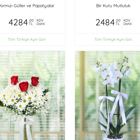
Kırmızı Güller ve Papatyalar
Bir Kutu Mutluluk
4284
2484
,00
KDV
,00
KDV
TL
Dahil
TL
Dahil
Tüm Türkiye Aynı Gün
Tüm Türkiye Aynı Gün