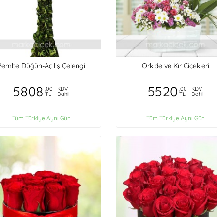
Pembe Düğün-Açılış Çelengi
Orkide ve Kır Çiçekleri
5808
5520
,00
KDV
,00
KDV
TL
Dahil
TL
Dahil
Tüm Türkiye Aynı Gün
Tüm Türkiye Aynı Gün