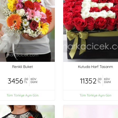
Renkli Buket
Kutuda Harf Tasarım
3456
11352
,00
KDV
,00
KDV
TL
Dahil
TL
Dahil
Tüm Türkiye Aynı Gün
Tüm Türkiye Aynı Gün