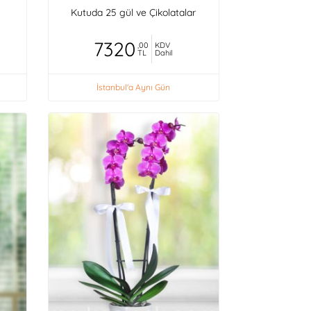
Kutuda 25 gül ve Çikolatalar
7320
,00
KDV
TL
Dahil
İstanbul'a Aynı Gün