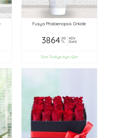
e
Fuşya Phalaenopsis Orkide
3864
,00
KDV
TL
Dahil
Tüm Türkiye Aynı Gün