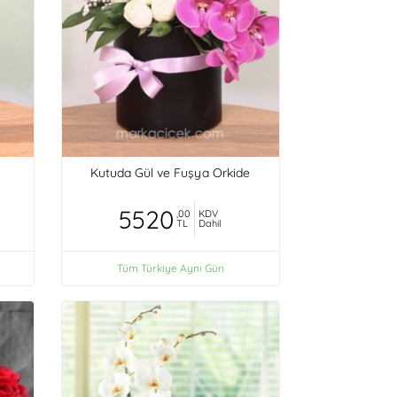
Kutuda Gül ve Fuşya Orkide
5520
,00
KDV
TL
Dahil
Tüm Türkiye Aynı Gün