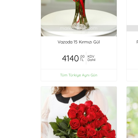
Vazoda 15 Kırmızı Gül
4140
,00
KDV
TL
Dahil
Tüm Türkiye Aynı Gün