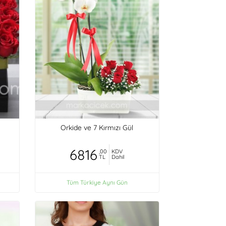
Orkide ve 7 Kırmızı Gül
6816
,00
KDV
TL
Dahil
Tüm Türkiye Aynı Gün