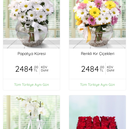
Papatya Küresi
Renkli Kır Çiçekleri
2484
2484
,00
KDV
,00
KDV
TL
Dahil
TL
Dahil
Tüm Türkiye Aynı Gün
Tüm Türkiye Aynı Gün