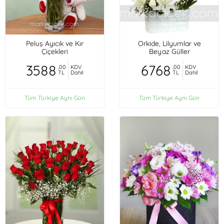
Peluş Ayıcık ve Kır
Orkide, Lilyumlar ve
Çiçekleri
Beyaz Güller
3588
6768
,00
KDV
,00
KDV
TL
Dahil
TL
Dahil
Tüm Türkiye Aynı Gün
Tüm Türkiye Aynı Gün