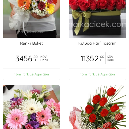
Renkli Buket
Kutuda Harf Tasarım
3456
11352
,00
KDV
,00
KDV
TL
Dahil
TL
Dahil
Tüm Türkiye Aynı Gün
Tüm Türkiye Aynı Gün