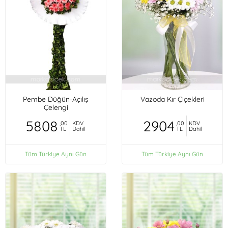
Pembe Düğün-Açılış
Vazoda Kır Çiçekleri
Çelengi
5808
2904
,00
KDV
,00
KDV
TL
Dahil
TL
Dahil
Tüm Türkiye Aynı Gün
Tüm Türkiye Aynı Gün