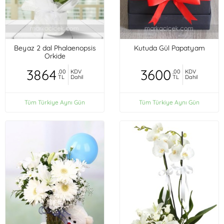
Beyaz 2 dal Phalaenopsis
Kutuda Gül Papatyam
Orkide
3864
3600
,00
KDV
,00
KDV
TL
Dahil
TL
Dahil
Tüm Türkiye Aynı Gün
Tüm Türkiye Aynı Gün