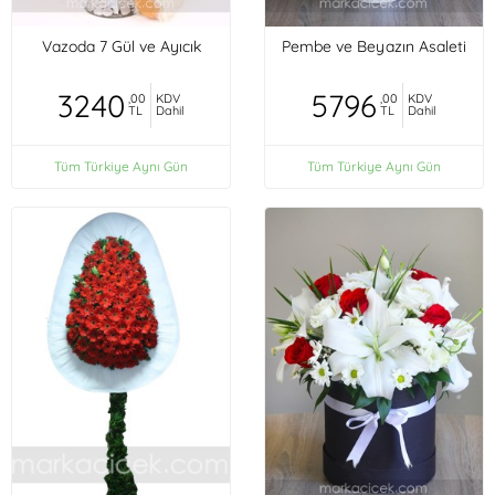
Vazoda 7 Gül ve Ayıcık
Pembe ve Beyazın Asaleti
3240
5796
,00
KDV
,00
KDV
TL
Dahil
TL
Dahil
Tüm Türkiye Aynı Gün
Tüm Türkiye Aynı Gün