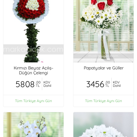
Kırmızı Beyaz Açılış-
Papatyalar ve Güller
Düğün Çelengi
5808
3456
,00
KDV
,00
KDV
TL
Dahil
TL
Dahil
Tüm Türkiye Aynı Gün
Tüm Türkiye Aynı Gün