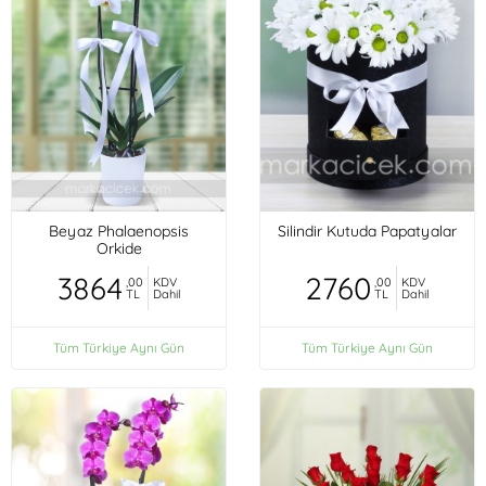
Beyaz Phalaenopsis
Silindir Kutuda Papatyalar
Orkide
3864
2760
,00
KDV
,00
KDV
TL
Dahil
TL
Dahil
Tüm Türkiye Aynı Gün
Tüm Türkiye Aynı Gün