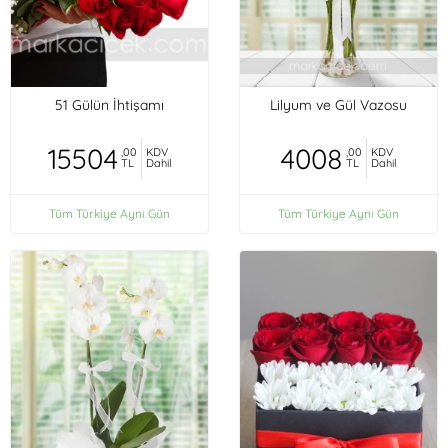
51 Gülün İhtişamı
Lilyum ve Gül Vazosu
15504
4008
,00
KDV
,00
KDV
TL
Dahil
TL
Dahil
Tüm Türkiye Aynı Gün
Tüm Türkiye Aynı Gün