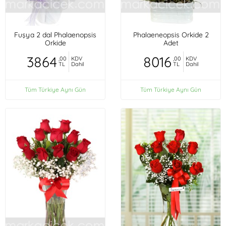
Fuşya 2 dal Phalaenopsis
Phalaeneopsis Orkide 2
Orkide
Adet
3864
8016
,00
KDV
,00
KDV
TL
Dahil
TL
Dahil
Tüm Türkiye Aynı Gün
Tüm Türkiye Aynı Gün