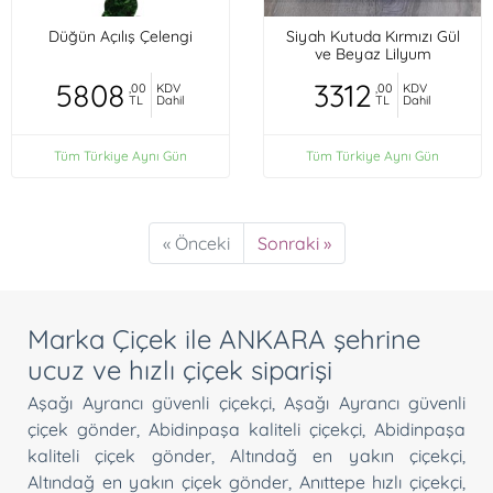
Düğün Açılış Çelengi
Siyah Kutuda Kırmızı Gül
ve Beyaz Lilyum
5808
3312
,00
KDV
,00
KDV
TL
Dahil
TL
Dahil
Tüm Türkiye Aynı Gün
Tüm Türkiye Aynı Gün
« Önceki
Sonraki »
Marka Çiçek ile ANKARA şehrine
ucuz ve hızlı çiçek siparişi
Aşağı Ayrancı güvenli çiçekçi
,
Aşağı Ayrancı güvenli
çiçek gönder
,
Abidinpaşa kaliteli çiçekçi
,
Abidinpaşa
kaliteli çiçek gönder
,
Altındağ en yakın çiçekçi
,
Altındağ en yakın çiçek gönder
,
Anıttepe hızlı çiçekçi
,