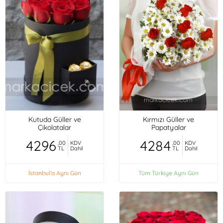
Kutuda Güller ve
Kırmızı Güller ve
Çikolatalar
Papatyalar
4296
4284
,00
KDV
,00
KDV
TL
Dahil
TL
Dahil
İstanbul'a Aynı Gün
Tüm Türkiye Aynı Gün