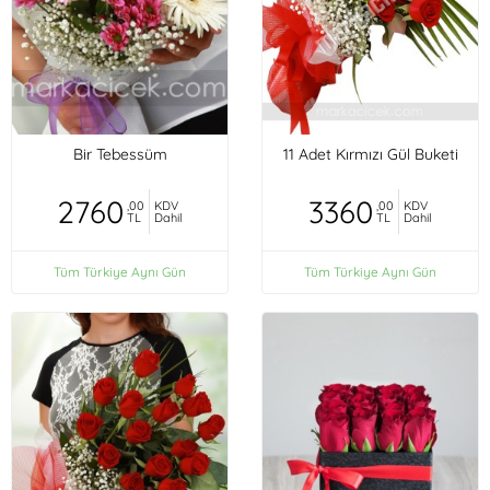
Bir Tebessüm
11 Adet Kırmızı Gül Buketi
2760
3360
,00
KDV
,00
KDV
TL
Dahil
TL
Dahil
Tüm Türkiye Aynı Gün
Tüm Türkiye Aynı Gün