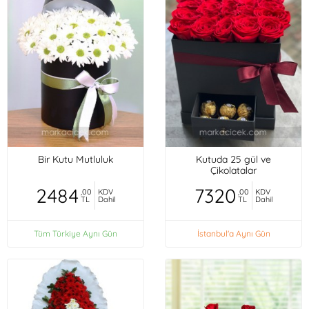
Bir Kutu Mutluluk
Kutuda 25 gül ve
Çikolatalar
2484
7320
,00
KDV
,00
KDV
TL
Dahil
TL
Dahil
Tüm Türkiye Aynı Gün
İstanbul'a Aynı Gün