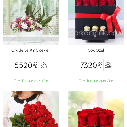
Orkide ve Kır Çiçekleri
Çok Özel
5520
7320
,00
KDV
,00
KDV
TL
Dahil
TL
Dahil
Tüm Türkiye Aynı Gün
Tüm Türkiye Aynı Gün