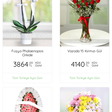
Fuşya Phalaenopsis
Vazoda 15 Kırmızı Gül
Orkide
3864
4140
,00
KDV
,00
KDV
TL
Dahil
TL
Dahil
Tüm Türkiye Aynı Gün
Tüm Türkiye Aynı Gün