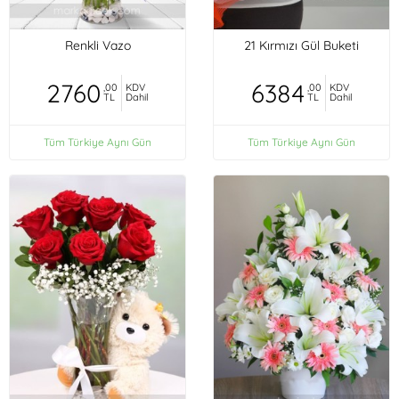
Renkli Vazo
21 Kırmızı Gül Buketi
2760
6384
,00
KDV
,00
KDV
TL
Dahil
TL
Dahil
Tüm Türkiye Aynı Gün
Tüm Türkiye Aynı Gün