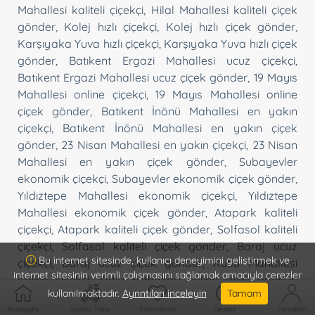
Mahallesi kaliteli çiçekçi
,
Hilal Mahallesi kaliteli çiçek
gönder
,
Kolej hızlı çiçekçi
,
Kolej hızlı çiçek gönder
,
Karşıyaka Yuva hızlı çiçekçi
,
Karşıyaka Yuva hızlı çiçek
gönder
,
Batıkent Ergazi Mahallesi ucuz çiçekçi
,
Batıkent Ergazi Mahallesi ucuz çiçek gönder
,
19 Mayıs
Mahallesi online çiçekçi
,
19 Mayıs Mahallesi online
çiçek gönder
,
Batıkent İnönü Mahallesi en yakın
çiçekçi
,
Batıkent İnönü Mahallesi en yakın çiçek
gönder
,
23 Nisan Mahallesi en yakın çiçekçi
,
23 Nisan
Mahallesi en yakın çiçek gönder
,
Subayevler
ekonomik çiçekçi
,
Subayevler ekonomik çiçek gönder
,
Yıldıztepe Mahallesi ekonomik çiçekçi
,
Yıldıztepe
Mahallesi ekonomik çiçek gönder
,
Atapark kaliteli
çiçekçi
,
Atapark kaliteli çiçek gönder
,
Solfasol kaliteli
çiçekçi
,
Solfasol kaliteli çiçek gönder
,
Baraj ucuz
Bu internet sitesinde, kullanıcı deneyimini geliştirmek ve
çiçekçi
,
Baraj ucuz çiçek gönder
,
Kutlu Mahallesi
internet sitesinin verimli çalışmasını sağlamak amacıyla çerezler
online çiçekçi
,
Kutlu Mahallesi online çiçek gönder
,
kullanılmaktadır.
Ayrıntıları inceleyin
Tamam
Şahap Gürler Mahallesi hızlı çiçekçi
,
Şahap Gürler
Anasayfa
Sipariş Takip
Favorilerim
Destek
Hesabım
Mahallesi hızlı çiçek gönder
,
Mutlu Mahallesi güvenli