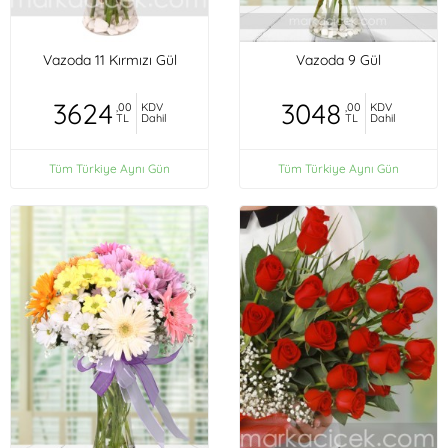
Vazoda 11 Kırmızı Gül
Vazoda 9 Gül
3624
3048
,00
KDV
,00
KDV
TL
Dahil
TL
Dahil
Tüm Türkiye Aynı Gün
Tüm Türkiye Aynı Gün