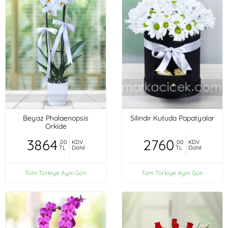
Beyaz Phalaenopsis
Silindir Kutuda Papatyalar
Orkide
3864
2760
,00
KDV
,00
KDV
TL
Dahil
TL
Dahil
Tüm Türkiye Aynı Gün
Tüm Türkiye Aynı Gün