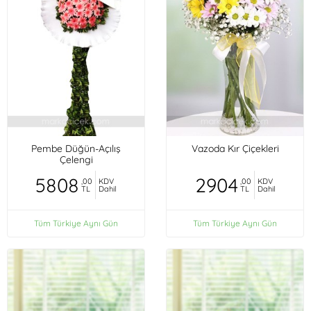
Pembe Düğün-Açılış
Vazoda Kır Çiçekleri
Çelengi
5808
2904
,00
KDV
,00
KDV
TL
Dahil
TL
Dahil
Tüm Türkiye Aynı Gün
Tüm Türkiye Aynı Gün