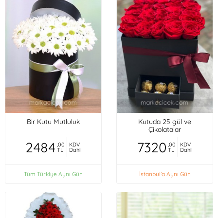
Bir Kutu Mutluluk
Kutuda 25 gül ve
Çikolatalar
2484
7320
,00
KDV
,00
KDV
TL
Dahil
TL
Dahil
Tüm Türkiye Aynı Gün
İstanbul'a Aynı Gün