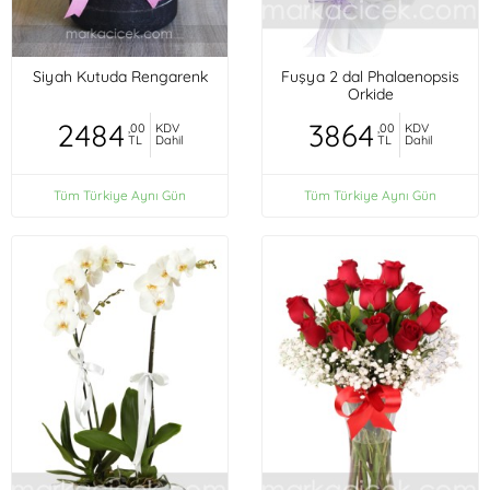
Siyah Kutuda Rengarenk
Fuşya 2 dal Phalaenopsis
Orkide
2484
3864
,00
KDV
,00
KDV
TL
Dahil
TL
Dahil
Tüm Türkiye Aynı Gün
Tüm Türkiye Aynı Gün