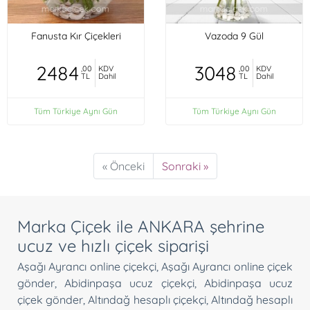
Fanusta Kır Çiçekleri
Vazoda 9 Gül
2484
3048
,00
KDV
,00
KDV
TL
Dahil
TL
Dahil
Tüm Türkiye Aynı Gün
Tüm Türkiye Aynı Gün
« Önceki
Sonraki »
Marka Çiçek ile ANKARA şehrine
ucuz ve hızlı çiçek siparişi
Aşağı Ayrancı online çiçekçi
,
Aşağı Ayrancı online çiçek
gönder
,
Abidinpaşa ucuz çiçekçi
,
Abidinpaşa ucuz
çiçek gönder
,
Altındağ hesaplı çiçekçi
,
Altındağ hesaplı