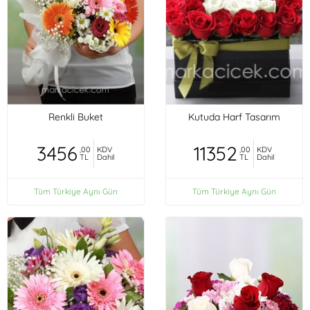
Renkli Buket
Kutuda Harf Tasarım
3456
11352
,00
KDV
,00
KDV
TL
Dahil
TL
Dahil
Tüm Türkiye Aynı Gün
Tüm Türkiye Aynı Gün