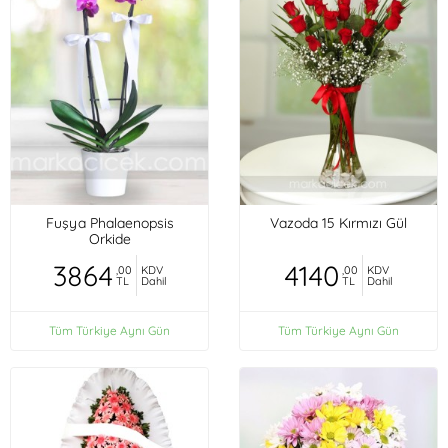
Fuşya Phalaenopsis
Vazoda 15 Kırmızı Gül
Orkide
3864
4140
,00
KDV
,00
KDV
TL
Dahil
TL
Dahil
Tüm Türkiye Aynı Gün
Tüm Türkiye Aynı Gün