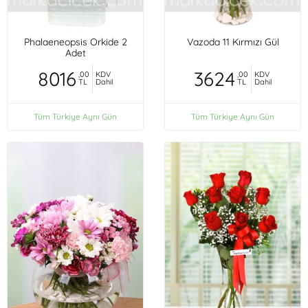
Phalaeneopsis Orkide 2
Vazoda 11 Kırmızı Gül
Adet
8016
3624
,00
KDV
,00
KDV
TL
Dahil
TL
Dahil
Tüm Türkiye Aynı Gün
Tüm Türkiye Aynı Gün