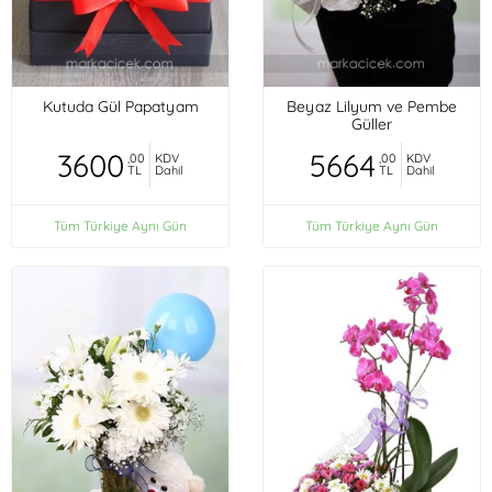
Kutuda Gül Papatyam
Beyaz Lilyum ve Pembe
Güller
3600
5664
,00
KDV
,00
KDV
TL
Dahil
TL
Dahil
Tüm Türkiye Aynı Gün
Tüm Türkiye Aynı Gün