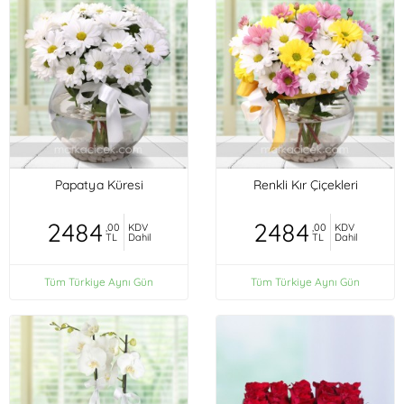
Papatya Küresi
Renkli Kır Çiçekleri
2484
2484
,00
KDV
,00
KDV
TL
Dahil
TL
Dahil
Tüm Türkiye Aynı Gün
Tüm Türkiye Aynı Gün