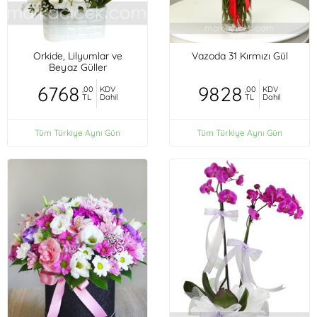
Orkide, Lilyumlar ve
Vazoda 31 Kırmızı Gül
Beyaz Güller
6768
9828
,00
KDV
,00
KDV
TL
Dahil
TL
Dahil
Tüm Türkiye Aynı Gün
Tüm Türkiye Aynı Gün