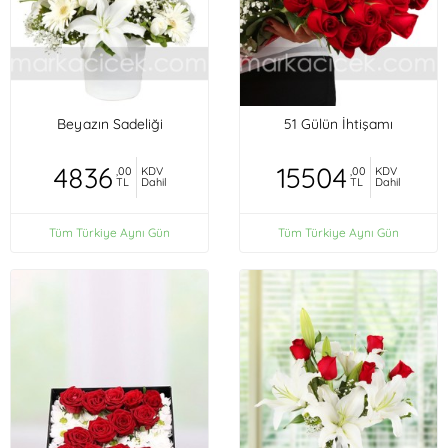
Beyazın Sadeliği
51 Gülün İhtişamı
4836
15504
,00
KDV
,00
KDV
TL
Dahil
TL
Dahil
Tüm Türkiye Aynı Gün
Tüm Türkiye Aynı Gün