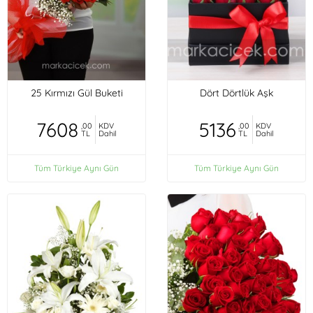
25 Kırmızı Gül Buketi
Dört Dörtlük Aşk
7608
5136
,00
KDV
,00
KDV
TL
Dahil
TL
Dahil
Tüm Türkiye Aynı Gün
Tüm Türkiye Aynı Gün