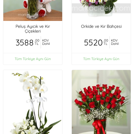
Peluş Ayıcık ve Kır
Orkide ve Kır Bahçesi
Çiçekleri
3588
5520
,00
KDV
,00
KDV
TL
Dahil
TL
Dahil
Tüm Türkiye Aynı Gün
Tüm Türkiye Aynı Gün