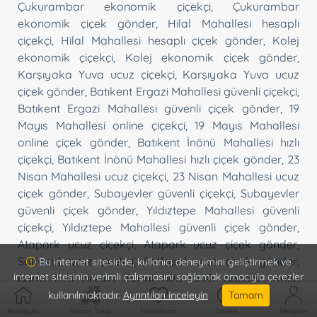
Çukurambar ekonomik çiçekçi
,
Çukurambar
ekonomik çiçek gönder
,
Hilal Mahallesi hesaplı
çiçekçi
,
Hilal Mahallesi hesaplı çiçek gönder
,
Kolej
ekonomik çiçekçi
,
Kolej ekonomik çiçek gönder
,
Karşıyaka Yuva ucuz çiçekçi
,
Karşıyaka Yuva ucuz
çiçek gönder
,
Batıkent Ergazi Mahallesi güvenli çiçekçi
,
Batıkent Ergazi Mahallesi güvenli çiçek gönder
,
19
Mayıs Mahallesi online çiçekçi
,
19 Mayıs Mahallesi
online çiçek gönder
,
Batıkent İnönü Mahallesi hızlı
çiçekçi
,
Batıkent İnönü Mahallesi hızlı çiçek gönder
,
23
Nisan Mahallesi ucuz çiçekçi
,
23 Nisan Mahallesi ucuz
çiçek gönder
,
Subayevler güvenli çiçekçi
,
Subayevler
güvenli çiçek gönder
,
Yıldıztepe Mahallesi güvenli
çiçekçi
,
Yıldıztepe Mahallesi güvenli çiçek gönder
,
Atapark ucuz çiçekçi
,
Atapark ucuz çiçek gönder
,
Solfasol ucuz çiçekçi
,
Solfasol ucuz çiçek gönder
,
Bu internet sitesinde, kullanıcı deneyimini geliştirmek ve
internet sitesinin verimli çalışmasını sağlamak amacıyla çerezler
Baraj hızlı çiçekçi
,
Baraj hızlı çiçek gönder
,
Kutlu
Mahallesi hızlı çiçekçi
,
Kutlu Mahallesi hızlı çiçek
kullanılmaktadır.
Ayrıntıları inceleyin
Tamam
gönder
,
Şahap Gürler Mahallesi kaliteli çiçekçi
,
Şahap
Anasayfa
Sipariş Takip
Favorilerim
Destek
Hesabım