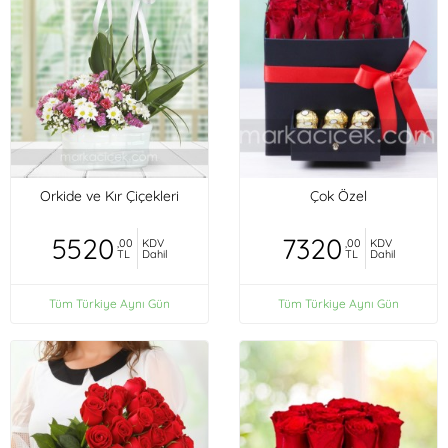
Orkide ve Kır Çiçekleri
Çok Özel
5520
7320
,00
KDV
,00
KDV
TL
Dahil
TL
Dahil
Tüm Türkiye Aynı Gün
Tüm Türkiye Aynı Gün