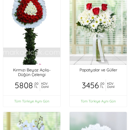
Kırmızı Beyaz Açılış-
Papatyalar ve Güller
Düğün Çelengi
5808
3456
,00
KDV
,00
KDV
TL
Dahil
TL
Dahil
Tüm Türkiye Aynı Gün
Tüm Türkiye Aynı Gün