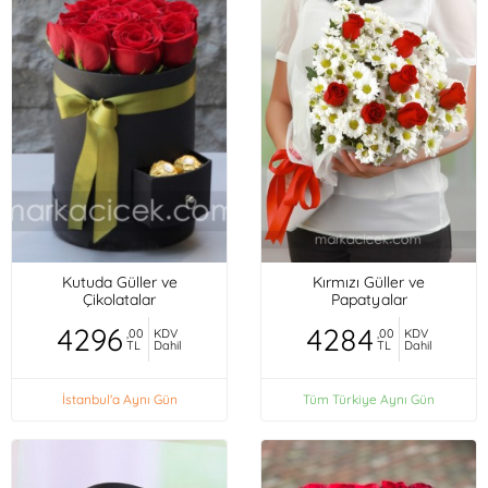
Kutuda Güller ve
Kırmızı Güller ve
Çikolatalar
Papatyalar
4296
4284
,00
KDV
,00
KDV
TL
Dahil
TL
Dahil
İstanbul'a Aynı Gün
Tüm Türkiye Aynı Gün