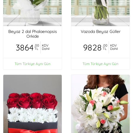
Beyaz 2 dal Phalaenopsis
Vazoda Beyaz Güller
Orkide
3864
9828
,00
KDV
,00
KDV
TL
Dahil
TL
Dahil
Tüm Türkiye Aynı Gün
Tüm Türkiye Aynı Gün