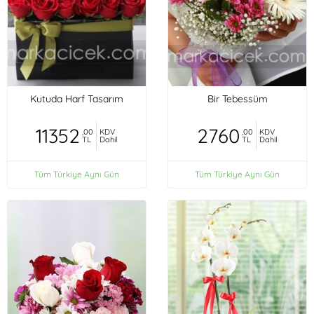
Kutuda Harf Tasarım
Bir Tebessüm
11352
2760
,00
KDV
,00
KDV
TL
Dahil
TL
Dahil
Tüm Türkiye Aynı Gün
Tüm Türkiye Aynı Gün