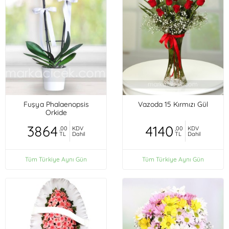
Fuşya Phalaenopsis
Vazoda 15 Kırmızı Gül
Orkide
3864
4140
,00
KDV
,00
KDV
TL
Dahil
TL
Dahil
Tüm Türkiye Aynı Gün
Tüm Türkiye Aynı Gün