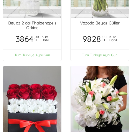
Beyaz 2 dal Phalaenopsis
Vazoda Beyaz Güller
Orkide
3864
9828
,00
KDV
,00
KDV
TL
Dahil
TL
Dahil
Tüm Türkiye Aynı Gün
Tüm Türkiye Aynı Gün