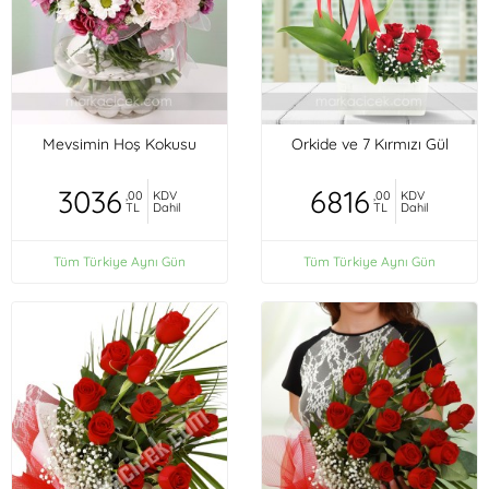
Mevsimin Hoş Kokusu
Orkide ve 7 Kırmızı Gül
3036
6816
,00
KDV
,00
KDV
TL
Dahil
TL
Dahil
Tüm Türkiye Aynı Gün
Tüm Türkiye Aynı Gün