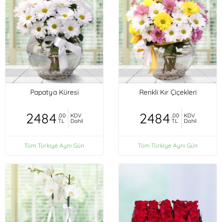
Papatya Küresi
Renkli Kır Çiçekleri
2484
2484
,00
KDV
,00
KDV
TL
Dahil
TL
Dahil
Tüm Türkiye Aynı Gün
Tüm Türkiye Aynı Gün