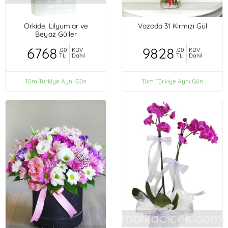
Orkide, Lilyumlar ve
Vazoda 31 Kırmızı Gül
Beyaz Güller
6768
9828
,00
KDV
,00
KDV
TL
Dahil
TL
Dahil
Tüm Türkiye Aynı Gün
Tüm Türkiye Aynı Gün