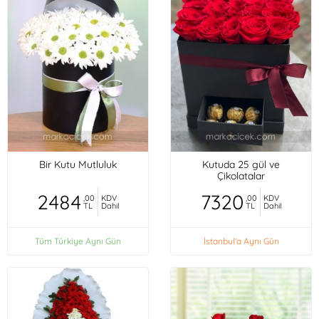
Bir Kutu Mutluluk
Kutuda 25 gül ve
Çikolatalar
2484
7320
,00
KDV
,00
KDV
TL
Dahil
TL
Dahil
Tüm Türkiye Aynı Gün
İstanbul'a Aynı Gün