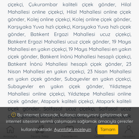
çiçekçi
,
Çukurambar kaliteli çiçek gönder
,
Hilal
Mahallesi online çiçekçi
,
Hilal Mahallesi online çiçek
gönder
,
Kolej online çiçekçi
,
Kolej online çiçek gönder
,
Karşıyaka Yuva hızlı çiçekçi
,
Karşıyaka Yuva hızlı çiçek
gönder
,
Batıkent Ergazi Mahallesi ucuz çiçekçi
,
Batıkent Ergazi Mahallesi ucuz çiçek gönder
,
19 Mayıs
Mahallesi en yakın çiçekçi
,
19 Mayıs Mahallesi en yakın
çiçek gönder
,
Batıkent İnönü Mahallesi hesaplı çiçekçi
,
Batıkent İnönü Mahallesi hesaplı çiçek gönder
,
23
Nisan Mahallesi en yakın çiçekçi
,
23 Nisan Mahallesi
en yakın çiçek gönder
,
Subayevler en yakın çiçekçi
,
Subayevler en yakın çiçek gönder
,
Yıldıztepe
Mahallesi online çiçekçi
,
Yıldıztepe Mahallesi online
çiçek gönder
,
Atapark kaliteli çiçekçi
,
Atapark kaliteli
çiçek gönder
,
Solfasol ucuz çiçekçi
,
Solfasol ucuz
Bu internet sitesinde, kullanıcı deneyimini geliştirmek ve
çiçek gönder
,
Baraj hesaplı çiçekçi
,
Baraj hesaplı çiçek
internet sitesinin verimli çalışmasını sağlamak amacıyla çerezler
gönder
,
Kutlu Mahallesi ekonomik çiçekçi
,
Kutlu
kullanılmaktadır.
Ayrıntıları inceleyin
Tamam
Mahallesi ekonomik çiçek gönder
,
Şahap Gürler
Anasayfa
Sipariş Takip
Favorilerim
Destek
Hesabım
Mahallesi güvenli çiçekçi
,
Şahap Gürler Mahallesi