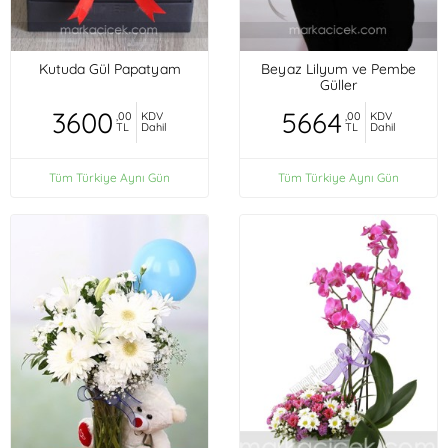
Kutuda Gül Papatyam
Beyaz Lilyum ve Pembe
Güller
3600
5664
,00
KDV
,00
KDV
TL
Dahil
TL
Dahil
Tüm Türkiye Aynı Gün
Tüm Türkiye Aynı Gün