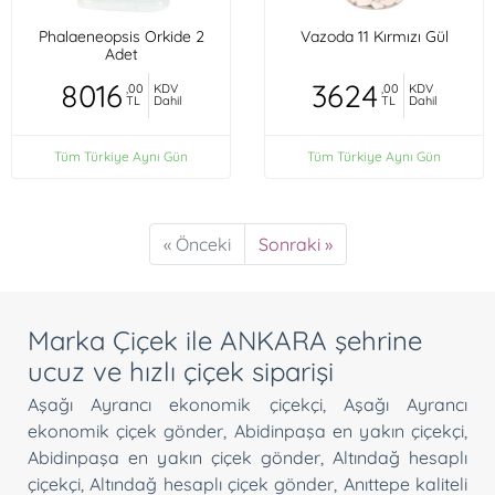
Phalaeneopsis Orkide 2
Vazoda 11 Kırmızı Gül
Adet
8016
3624
,00
KDV
,00
KDV
TL
Dahil
TL
Dahil
Tüm Türkiye Aynı Gün
Tüm Türkiye Aynı Gün
« Önceki
Sonraki »
Marka Çiçek ile ANKARA şehrine
ucuz ve hızlı çiçek siparişi
Aşağı Ayrancı ekonomik çiçekçi
,
Aşağı Ayrancı
ekonomik çiçek gönder
,
Abidinpaşa en yakın çiçekçi
,
Abidinpaşa en yakın çiçek gönder
,
Altındağ hesaplı
çiçekçi
,
Altındağ hesaplı çiçek gönder
,
Anıttepe kaliteli