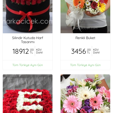
Silindir Kutuda Harf
Renkli Buket
Tasarımı
18912
3456
,00
KDV
,00
KDV
TL
Dahil
TL
Dahil
Tüm Türkiye Aynı Gün
Tüm Türkiye Aynı Gün