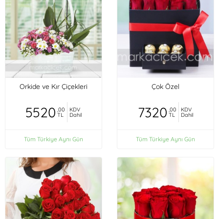
Orkide ve Kır Çiçekleri
Çok Özel
5520
7320
,00
KDV
,00
KDV
TL
Dahil
TL
Dahil
Tüm Türkiye Aynı Gün
Tüm Türkiye Aynı Gün