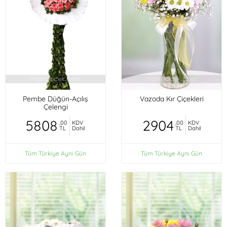
Pembe Düğün-Açılış
Vazoda Kır Çiçekleri
Çelengi
5808
2904
,00
KDV
,00
KDV
TL
Dahil
TL
Dahil
Tüm Türkiye Aynı Gün
Tüm Türkiye Aynı Gün