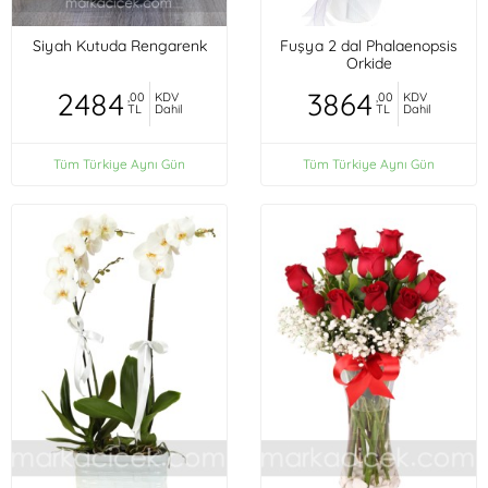
Siyah Kutuda Rengarenk
Fuşya 2 dal Phalaenopsis
Orkide
2484
3864
,00
KDV
,00
KDV
TL
Dahil
TL
Dahil
Tüm Türkiye Aynı Gün
Tüm Türkiye Aynı Gün