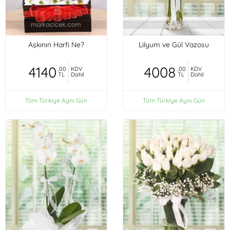
Aşkının Harfi Ne?
Lilyum ve Gül Vazosu
4140
4008
,00
KDV
,00
KDV
TL
Dahil
TL
Dahil
Tüm Türkiye Aynı Gün
Tüm Türkiye Aynı Gün