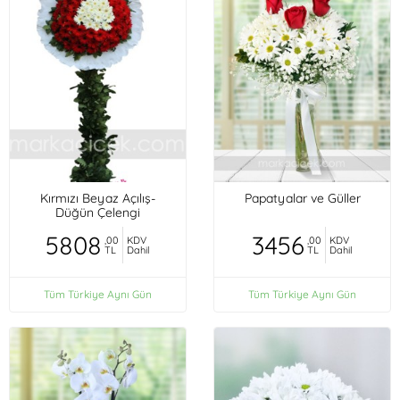
Kırmızı Beyaz Açılış-
Papatyalar ve Güller
Düğün Çelengi
5808
3456
,00
KDV
,00
KDV
TL
Dahil
TL
Dahil
Tüm Türkiye Aynı Gün
Tüm Türkiye Aynı Gün