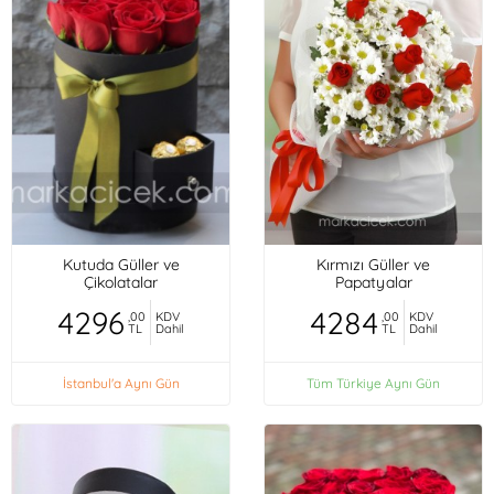
Kutuda Güller ve
Kırmızı Güller ve
Çikolatalar
Papatyalar
4296
4284
,00
KDV
,00
KDV
TL
Dahil
TL
Dahil
İstanbul'a Aynı Gün
Tüm Türkiye Aynı Gün