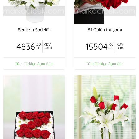
Beyazın Sadeliği
51 Gülün İhtişamı
4836
15504
,00
KDV
,00
KDV
TL
Dahil
TL
Dahil
Tüm Türkiye Aynı Gün
Tüm Türkiye Aynı Gün