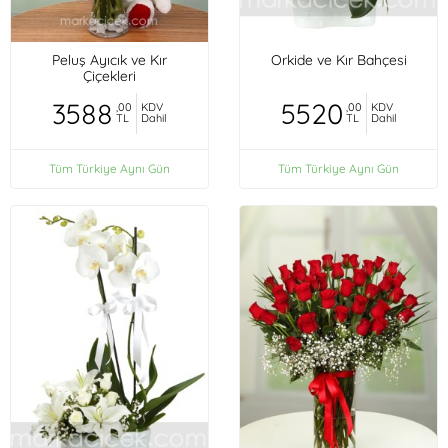
Peluş Ayıcık ve Kır
Orkide ve Kır Bahçesi
Çiçekleri
3588
5520
,00
KDV
,00
KDV
TL
Dahil
TL
Dahil
Tüm Türkiye Aynı Gün
Tüm Türkiye Aynı Gün