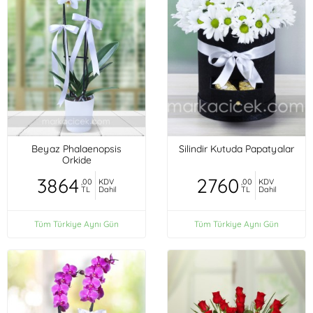
Beyaz Phalaenopsis
Silindir Kutuda Papatyalar
Orkide
3864
2760
,00
KDV
,00
KDV
TL
Dahil
TL
Dahil
Tüm Türkiye Aynı Gün
Tüm Türkiye Aynı Gün