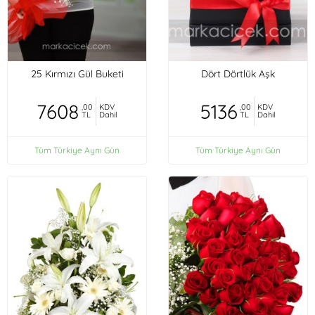
25 Kırmızı Gül Buketi
Dört Dörtlük Aşk
7608
5136
,00
KDV
,00
KDV
TL
Dahil
TL
Dahil
Tüm Türkiye Aynı Gün
Tüm Türkiye Aynı Gün