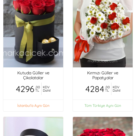
Kutuda Güller ve
Kırmızı Güller ve
Çikolatalar
Papatyalar
4296
4284
,00
KDV
,00
KDV
TL
Dahil
TL
Dahil
İstanbul'a Aynı Gün
Tüm Türkiye Aynı Gün