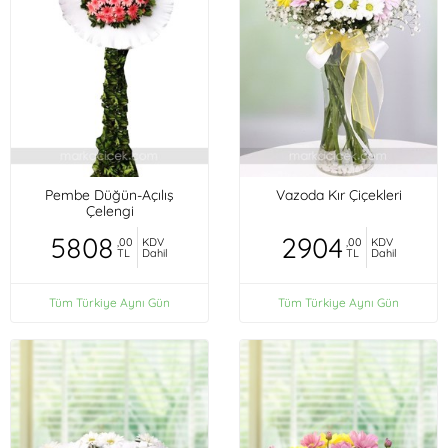
Pembe Düğün-Açılış
Vazoda Kır Çiçekleri
Çelengi
5808
2904
,00
KDV
,00
KDV
TL
Dahil
TL
Dahil
Tüm Türkiye Aynı Gün
Tüm Türkiye Aynı Gün