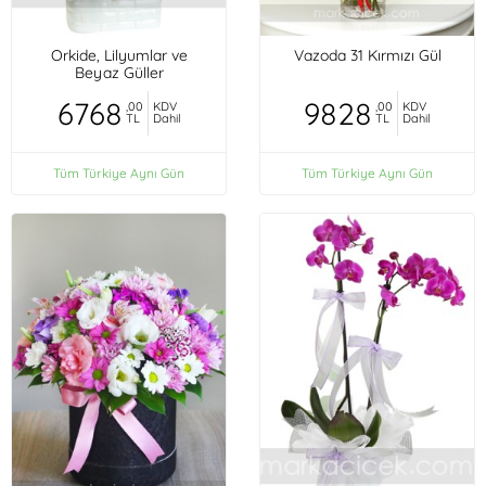
Orkide, Lilyumlar ve
Vazoda 31 Kırmızı Gül
Beyaz Güller
6768
9828
,00
KDV
,00
KDV
TL
Dahil
TL
Dahil
Tüm Türkiye Aynı Gün
Tüm Türkiye Aynı Gün