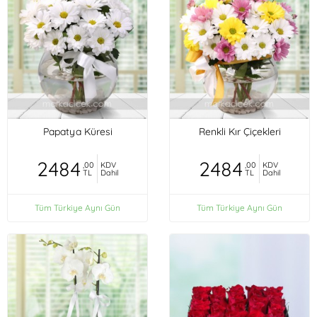
Papatya Küresi
Renkli Kır Çiçekleri
2484
2484
,00
KDV
,00
KDV
TL
Dahil
TL
Dahil
Tüm Türkiye Aynı Gün
Tüm Türkiye Aynı Gün