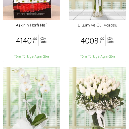
Aşkının Harfi Ne?
Lilyum ve Gül Vazosu
4140
4008
,00
KDV
,00
KDV
TL
Dahil
TL
Dahil
Tüm Türkiye Aynı Gün
Tüm Türkiye Aynı Gün