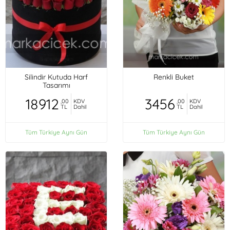
Silindir Kutuda Harf
Renkli Buket
Tasarımı
18912
3456
,00
KDV
,00
KDV
TL
Dahil
TL
Dahil
Tüm Türkiye Aynı Gün
Tüm Türkiye Aynı Gün