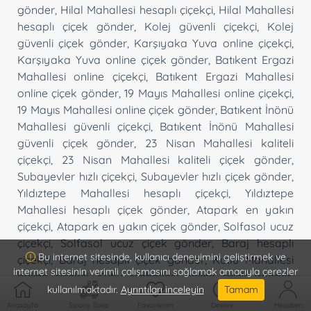
gönder
,
Hilal Mahallesi hesaplı çiçekçi
,
Hilal Mahallesi
hesaplı çiçek gönder
,
Kolej güvenli çiçekçi
,
Kolej
güvenli çiçek gönder
,
Karşıyaka Yuva online çiçekçi
,
Karşıyaka Yuva online çiçek gönder
,
Batıkent Ergazi
Mahallesi online çiçekçi
,
Batıkent Ergazi Mahallesi
online çiçek gönder
,
19 Mayıs Mahallesi online çiçekçi
,
19 Mayıs Mahallesi online çiçek gönder
,
Batıkent İnönü
Mahallesi güvenli çiçekçi
,
Batıkent İnönü Mahallesi
güvenli çiçek gönder
,
23 Nisan Mahallesi kaliteli
çiçekçi
,
23 Nisan Mahallesi kaliteli çiçek gönder
,
Subayevler hızlı çiçekçi
,
Subayevler hızlı çiçek gönder
,
Yıldıztepe Mahallesi hesaplı çiçekçi
,
Yıldıztepe
Mahallesi hesaplı çiçek gönder
,
Atapark en yakın
çiçekçi
,
Atapark en yakın çiçek gönder
,
Solfasol ucuz
çiçekçi
,
Solfasol ucuz çiçek gönder
,
Baraj hesaplı
Bu internet sitesinde, kullanıcı deneyimini geliştirmek ve
çiçekçi
,
Baraj hesaplı çiçek gönder
,
Kutlu Mahallesi
internet sitesinin verimli çalışmasını sağlamak amacıyla çerezler
online çiçekçi
,
Kutlu Mahallesi online çiçek gönder
,
kullanılmaktadır.
Ayrıntıları inceleyin
Tamam
Şahap Gürler Mahallesi ucuz çiçekçi
,
Şahap Gürler
Anasayfa
Sipariş Takip
Favorilerim
Destek
Hesabım
Mahallesi ucuz çiçek gönder
,
Mutlu Mahallesi ucuz