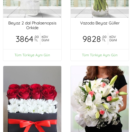
Beyaz 2 dal Phalaenopsis
Vazoda Beyaz Güller
Orkide
3864
9828
,00
KDV
,00
KDV
TL
Dahil
TL
Dahil
Tüm Türkiye Aynı Gün
Tüm Türkiye Aynı Gün