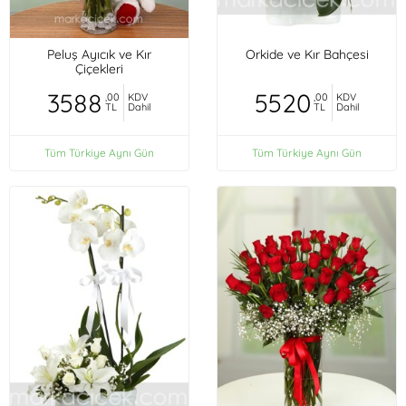
Peluş Ayıcık ve Kır
Orkide ve Kır Bahçesi
Çiçekleri
3588
5520
,00
KDV
,00
KDV
TL
Dahil
TL
Dahil
Tüm Türkiye Aynı Gün
Tüm Türkiye Aynı Gün