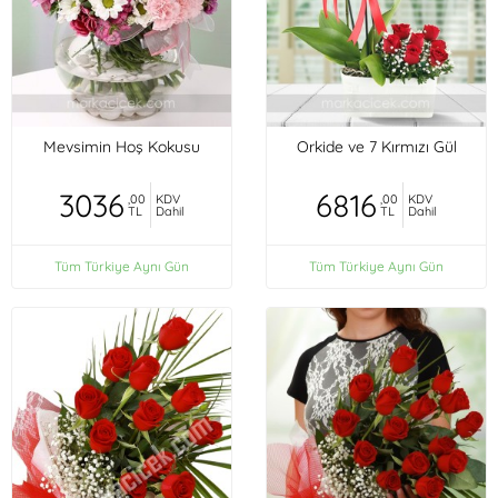
Mevsimin Hoş Kokusu
Orkide ve 7 Kırmızı Gül
3036
6816
,00
KDV
,00
KDV
TL
Dahil
TL
Dahil
Tüm Türkiye Aynı Gün
Tüm Türkiye Aynı Gün