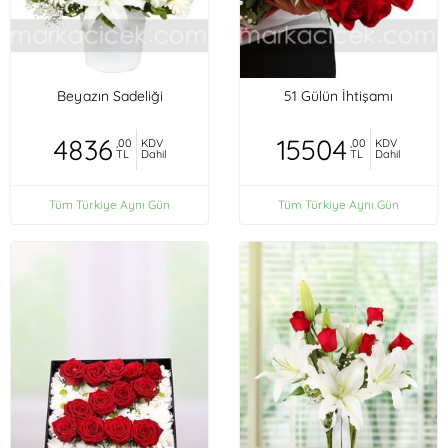
Beyazın Sadeliği
51 Gülün İhtişamı
4836
15504
,00
KDV
,00
KDV
TL
Dahil
TL
Dahil
Tüm Türkiye Aynı Gün
Tüm Türkiye Aynı Gün