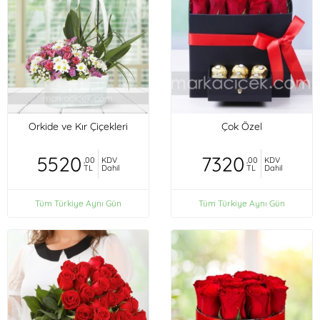
Orkide ve Kır Çiçekleri
Çok Özel
5520
7320
,00
KDV
,00
KDV
TL
Dahil
TL
Dahil
Tüm Türkiye Aynı Gün
Tüm Türkiye Aynı Gün