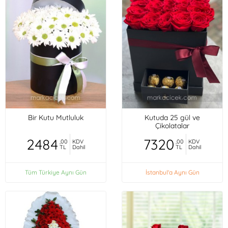
Bir Kutu Mutluluk
Kutuda 25 gül ve
Çikolatalar
2484
7320
,00
KDV
,00
KDV
TL
Dahil
TL
Dahil
Tüm Türkiye Aynı Gün
İstanbul'a Aynı Gün