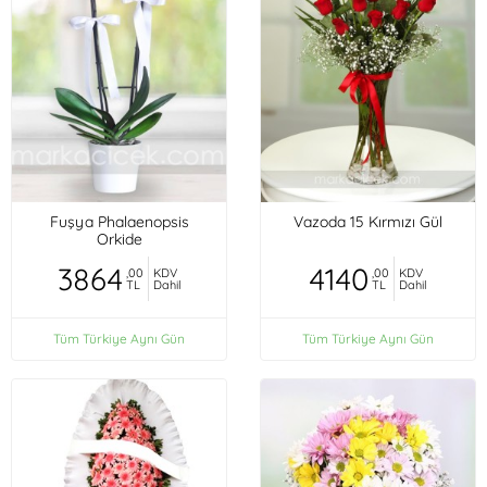
Fuşya Phalaenopsis
Vazoda 15 Kırmızı Gül
Orkide
3864
4140
,00
KDV
,00
KDV
TL
Dahil
TL
Dahil
Tüm Türkiye Aynı Gün
Tüm Türkiye Aynı Gün