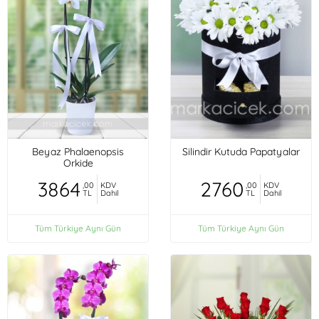
Beyaz Phalaenopsis
Silindir Kutuda Papatyalar
Orkide
3864
2760
,00
KDV
,00
KDV
TL
Dahil
TL
Dahil
Tüm Türkiye Aynı Gün
Tüm Türkiye Aynı Gün