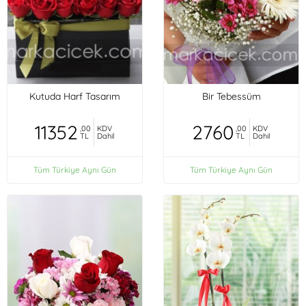
Kutuda Harf Tasarım
Bir Tebessüm
11352
2760
,00
KDV
,00
KDV
TL
Dahil
TL
Dahil
Tüm Türkiye Aynı Gün
Tüm Türkiye Aynı Gün