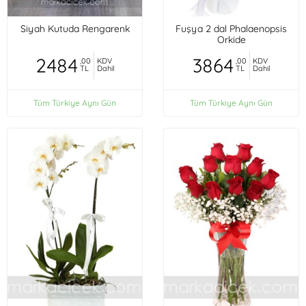
Siyah Kutuda Rengarenk
Fuşya 2 dal Phalaenopsis
Orkide
2484
3864
,00
KDV
,00
KDV
TL
Dahil
TL
Dahil
Tüm Türkiye Aynı Gün
Tüm Türkiye Aynı Gün