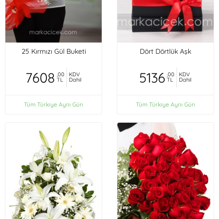
25 Kırmızı Gül Buketi
Dört Dörtlük Aşk
7608
5136
,00
KDV
,00
KDV
TL
Dahil
TL
Dahil
Tüm Türkiye Aynı Gün
Tüm Türkiye Aynı Gün