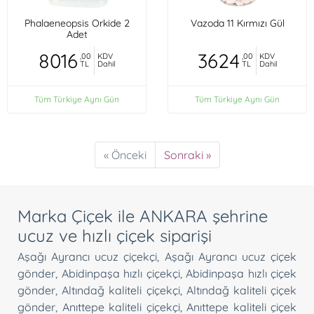
Phalaeneopsis Orkide 2
Vazoda 11 Kırmızı Gül
Adet
8016
3624
,00
KDV
,00
KDV
TL
Dahil
TL
Dahil
Tüm Türkiye Aynı Gün
Tüm Türkiye Aynı Gün
« Önceki
Sonraki »
Marka Çiçek ile ANKARA şehrine
ucuz ve hızlı çiçek siparişi
Aşağı Ayrancı ucuz çiçekçi
,
Aşağı Ayrancı ucuz çiçek
gönder
,
Abidinpaşa hızlı çiçekçi
,
Abidinpaşa hızlı çiçek
gönder
,
Altındağ kaliteli çiçekçi
,
Altındağ kaliteli çiçek
gönder
,
Anıttepe kaliteli çiçekçi
,
Anıttepe kaliteli çiçek