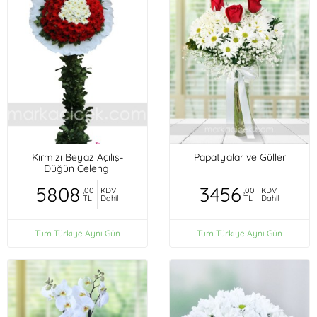
Kırmızı Beyaz Açılış-
Papatyalar ve Güller
Düğün Çelengi
5808
3456
,00
KDV
,00
KDV
TL
Dahil
TL
Dahil
Tüm Türkiye Aynı Gün
Tüm Türkiye Aynı Gün