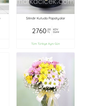
e
Silindir Kutuda Papatyalar
2760
,00
KDV
TL
Dahil
Tüm Türkiye Aynı Gün