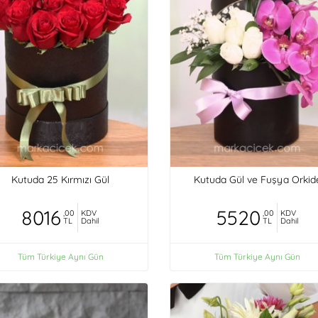
Kutuda 25 Kırmızı Gül
Kutuda Gül ve Fuşya Orkid
8016
5520
,00
KDV
,00
KDV
TL
Dahil
TL
Dahil
Tüm Türkiye Aynı Gün
Tüm Türkiye Aynı Gün