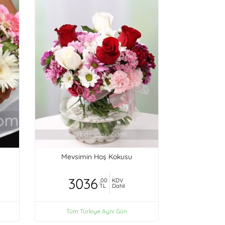
Mevsimin Hoş Kokusu
3036
,00
KDV
TL
Dahil
Tüm Türkiye Aynı Gün