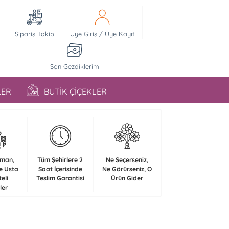
Sipariş Takip
Üye Giriş
/
Üye Kayıt
Son Gezdiklerim
LER
BUTİK ÇİÇEKLER
zman,
Tüm Şehirlere 2
Ne Seçerseniz,
e Usta
Saat İçerisinde
Ne Görürseniz, O
teli
Teslim Garantisi
Ürün Gider
ler