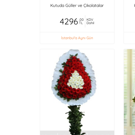
Kutuda Güller ve Çikolatalar
4296
,00
KDV
TL
Dahil
İstanbul'a Aynı Gün