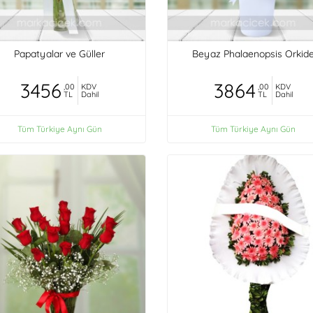
Papatyalar ve Güller
Beyaz Phalaenopsis Orkid
3456
3864
,00
KDV
,00
KDV
TL
Dahil
TL
Dahil
Tüm Türkiye Aynı Gün
Tüm Türkiye Aynı Gün