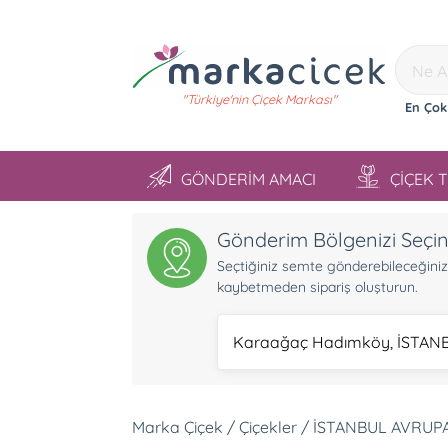
"Türkiye'nin Çiçek Markası"
En Çok
GÖNDERİM AMACI
ÇİÇEK 
Gönderim Bölgenizi Seçi
Seçtiğiniz semte gönderebileceğiniz ü
kaybetmeden sipariş oluşturun.
Karaağaç Hadımköy, İSTAN
Marka Çiçek / Çiçekler / İSTANBUL AVRU