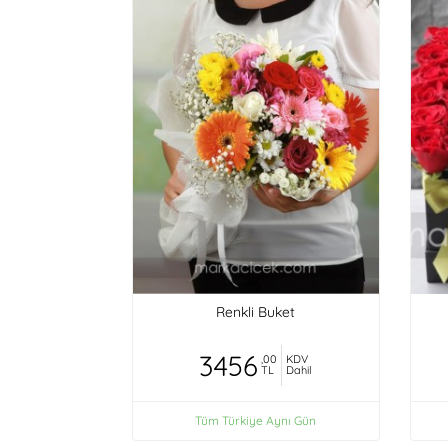
Renkli Buket
3456
,00
KDV
TL
Dahil
Tüm Türkiye Aynı Gün