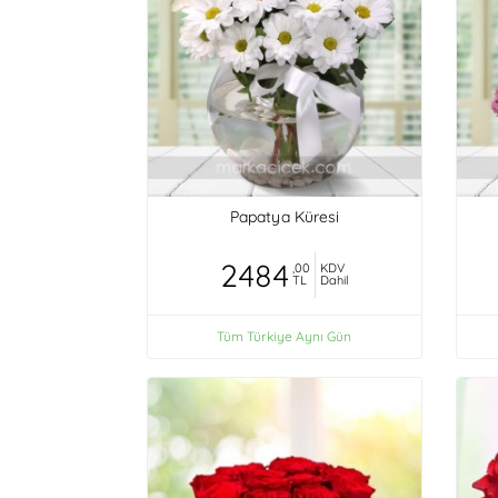
Papatya Küresi
2484
,00
KDV
TL
Dahil
Tüm Türkiye Aynı Gün