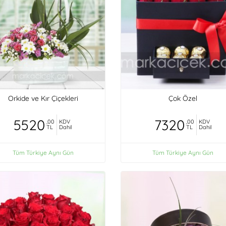
Orkide ve Kır Çiçekleri
Çok Özel
5520
7320
,00
KDV
,00
KDV
TL
Dahil
TL
Dahil
Tüm Türkiye Aynı Gün
Tüm Türkiye Aynı Gün