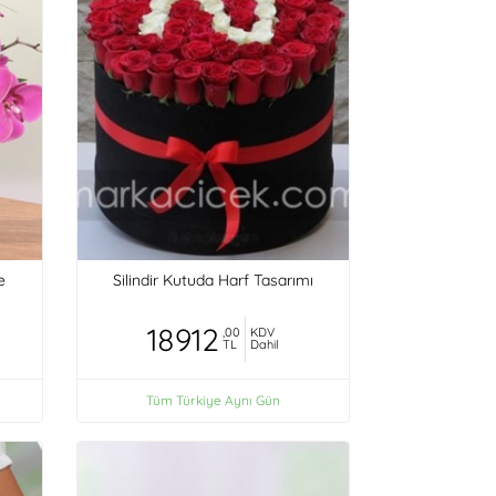
e
Silindir Kutuda Harf Tasarımı
18912
,00
KDV
TL
Dahil
Tüm Türkiye Aynı Gün