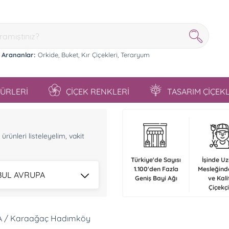
 Arananlar:
Orkide,
Buket,
Kır Çiçekleri,
Teraryum
TÜRLERİ
ÇİÇEK RENKLERİ
TASARIM ÇİÇEK
n
rünleri listeleyelim, vakit
Türkiye'de Sayısı
İşinde U
1.100'den Fazla
Mesleğind
BUL AVRUPA
Geniş Bayi Ağı
ve Kali
Çiçekçi
PA / Karaağaç Hadımköy