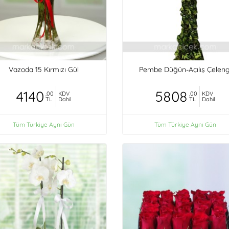
Vazoda 15 Kırmızı Gül
Pembe Düğün-Açılış Çeleng
4140
5808
,00
KDV
,00
KDV
TL
Dahil
TL
Dahil
Tüm Türkiye Aynı Gün
Tüm Türkiye Aynı Gün