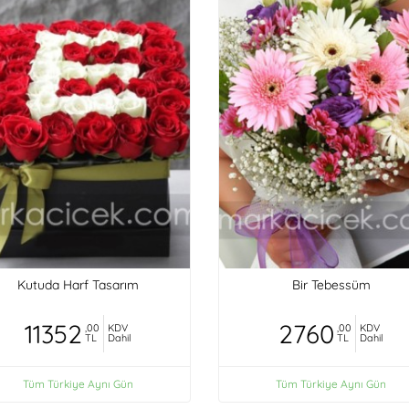
Kutuda Harf Tasarım
Bir Tebessüm
11352
2760
,00
KDV
,00
KDV
TL
Dahil
TL
Dahil
Tüm Türkiye Aynı Gün
Tüm Türkiye Aynı Gün