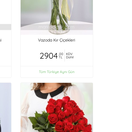
i
Vazoda Kır Çiçekleri
2904
,00
KDV
TL
Dahil
Tüm Türkiye Aynı Gün