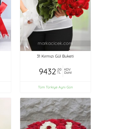
31 Kırmızı Gül Buketi
9432
,00
KDV
TL
Dahil
Tüm Türkiye Aynı Gün