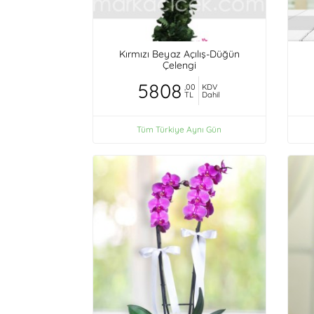
Kırmızı Beyaz Açılış-Düğün
Çelengi
5808
,00
KDV
TL
Dahil
Tüm Türkiye Aynı Gün