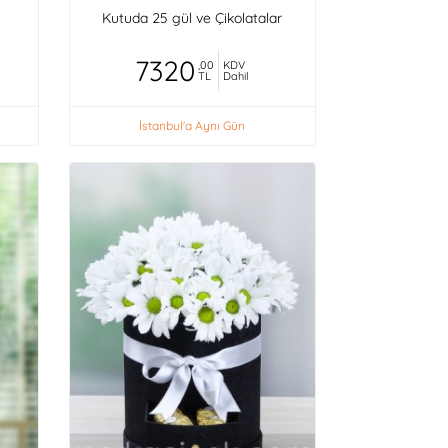
Kutuda 25 gül ve Çikolatalar
7320
,00
KDV
TL
Dahil
İstanbul'a Aynı Gün