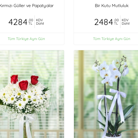
Kırmızı Güller ve Papatyalar
Bir Kutu Mutluluk
4284
2484
,00
KDV
,00
KDV
TL
Dahil
TL
Dahil
Tüm Türkiye Aynı Gün
Tüm Türkiye Aynı Gün