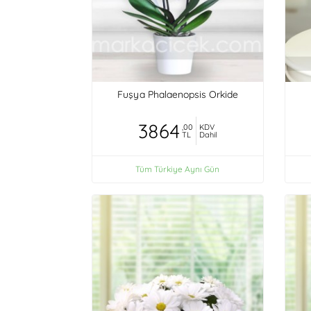
Fuşya Phalaenopsis Orkide
3864
,00
KDV
TL
Dahil
Tüm Türkiye Aynı Gün