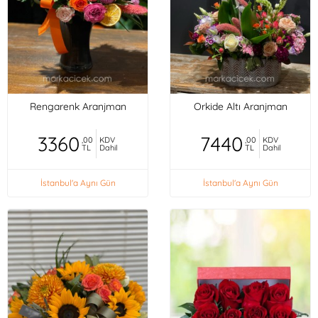
Rengarenk Aranjman
Orkide Altı Aranjman
3360
7440
,00
KDV
,00
KDV
TL
Dahil
TL
Dahil
İstanbul'a Aynı Gün
İstanbul'a Aynı Gün