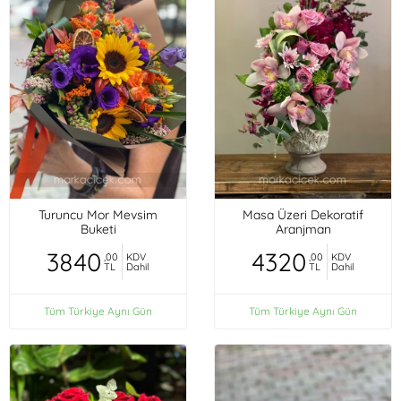
Turuncu Mor Mevsim
Masa Üzeri Dekoratif
Buketi
Aranjman
3840
4320
,00
KDV
,00
KDV
TL
Dahil
TL
Dahil
Tüm Türkiye Aynı Gün
Tüm Türkiye Aynı Gün