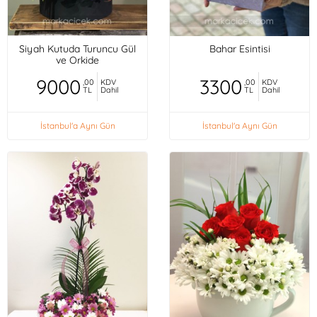
Siyah Kutuda Turuncu Gül
Bahar Esintisi
ve Orkide
9000
3300
,00
KDV
,00
KDV
TL
Dahil
TL
Dahil
İstanbul'a Aynı Gün
İstanbul'a Aynı Gün