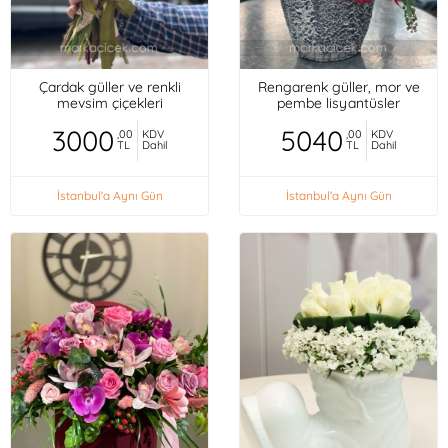
Çardak güller ve renkli
Rengarenk güller, mor ve
mevsim çiçekleri
pembe lisyantüsler
3000
5040
,00
KDV
,00
KDV
TL
Dahil
TL
Dahil
İstanbul'a Aynı Gün
İstanbul'a Aynı Gün