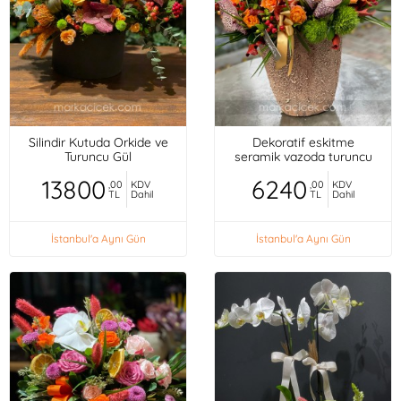
Silindir Kutuda Orkide ve
Dekoratif eskitme
Turuncu Gül
seramik vazoda turuncu
mini güller, orkideler,
13800
6240
,00
KDV
,00
KDV
TL
Dahil
TL
Dahil
İstanbul'a Aynı Gün
İstanbul'a Aynı Gün