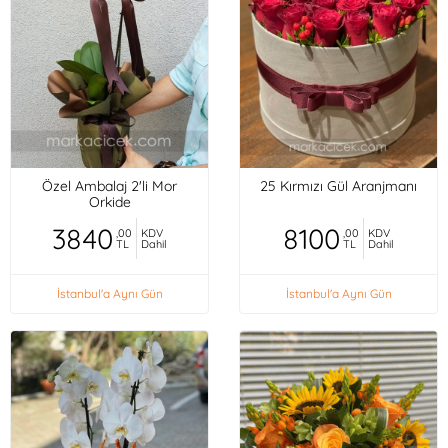
Özel Ambalaj 2'li Mor
25 Kırmızı Gül Aranjmanı
Orkide
3840
8100
,00
KDV
,00
KDV
TL
Dahil
TL
Dahil
İstanbul'a Aynı Gün
İstanbul'a Aynı Gün