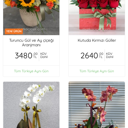
YENİ ÜRÜN
Turuncu Gül ve Ay çiçeği
Kutuda Kırmızı Güller
Aranjmanı
3480
2640
,00
KDV
,00
KDV
TL
Dahil
TL
Dahil
Tüm Türkiye Aynı Gün
Tüm Türkiye Aynı Gün