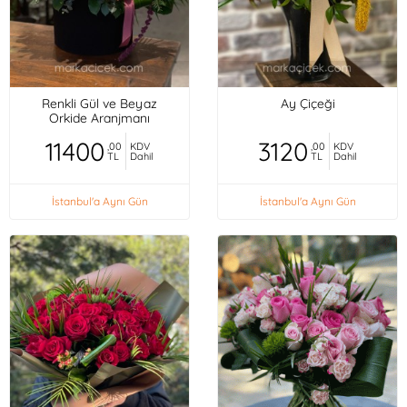
Renkli Gül ve Beyaz
Ay Çiçeği
Orkide Aranjmanı
11400
3120
,00
KDV
,00
KDV
TL
Dahil
TL
Dahil
İstanbul'a Aynı Gün
İstanbul'a Aynı Gün