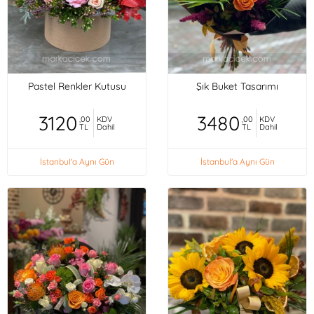
Pastel Renkler Kutusu
Şık Buket Tasarımı
3120
3480
,00
KDV
,00
KDV
TL
Dahil
TL
Dahil
İstanbul'a Aynı Gün
İstanbul'a Aynı Gün