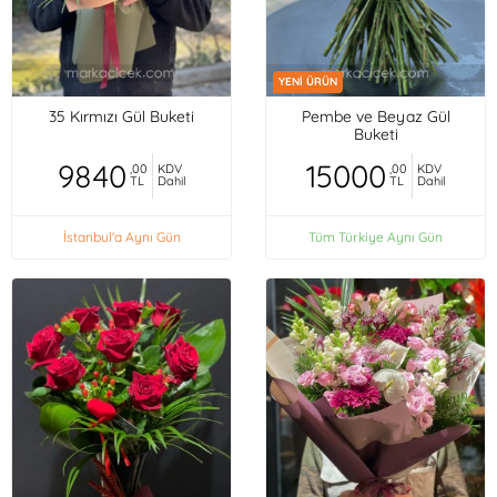
YENİ ÜRÜN
35 Kırmızı Gül Buketi
Pembe ve Beyaz Gül
Buketi
9840
15000
,00
KDV
,00
KDV
TL
Dahil
TL
Dahil
İstanbul'a Aynı Gün
Tüm Türkiye Aynı Gün