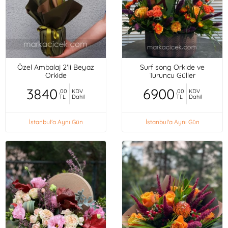
Özel Ambalaj 2'li Beyaz
Surf song Orkide ve
Orkide
Turuncu Güller
3840
6900
,00
KDV
,00
KDV
TL
Dahil
TL
Dahil
İstanbul'a Aynı Gün
İstanbul'a Aynı Gün