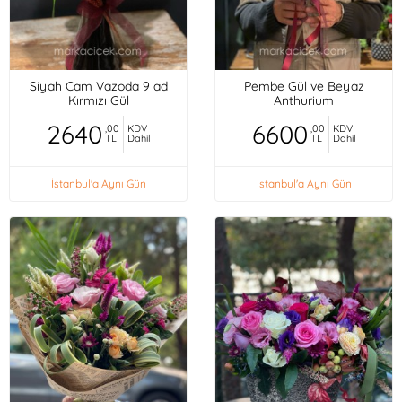
Siyah Cam Vazoda 9 ad
Pembe Gül ve Beyaz
Kırmızı Gül
Anthurium
2640
6600
,00
KDV
,00
KDV
TL
Dahil
TL
Dahil
İstanbul'a Aynı Gün
İstanbul'a Aynı Gün