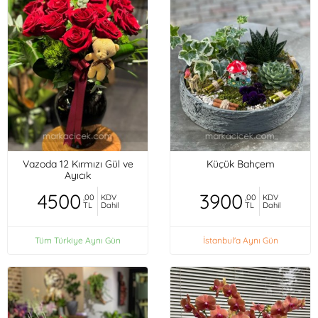
Vazoda 12 Kırmızı Gül ve
Küçük Bahçem
Ayıcık
4500
3900
,00
KDV
,00
KDV
TL
Dahil
TL
Dahil
Tüm Türkiye Aynı Gün
İstanbul'a Aynı Gün