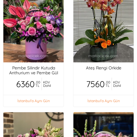
Pembe Silindir Kutuda
Ateş Rengi Orkide
Anthurium ve Pembe Gül
6360
7560
,00
KDV
,00
KDV
TL
Dahil
TL
Dahil
İstanbul'a Aynı Gün
İstanbul'a Aynı Gün