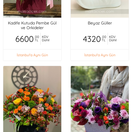
Kadife Kutuda Pembe Gül
Beyaz Güller
ve Orkideler
6600
4320
,00
KDV
,00
KDV
TL
Dahil
TL
Dahil
İstanbul'a Aynı Gün
İstanbul'a Aynı Gün