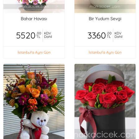
Bahar Havası
Bir Yudum Sevgi
5520
3360
,00
KDV
,00
KDV
TL
Dahil
TL
Dahil
İstanbul'a Aynı Gün
İstanbul'a Aynı Gün