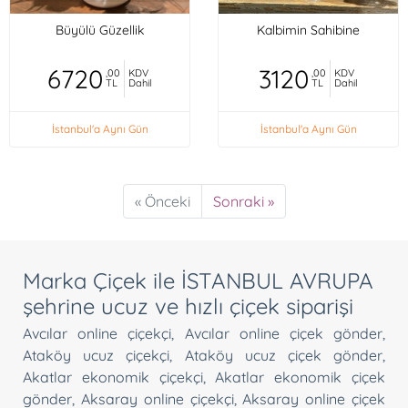
Büyülü Güzellik
Kalbimin Sahibine
6720
3120
,00
KDV
,00
KDV
TL
Dahil
TL
Dahil
İstanbul'a Aynı Gün
İstanbul'a Aynı Gün
« Önceki
Sonraki »
Marka Çiçek ile İSTANBUL AVRUPA
şehrine ucuz ve hızlı çiçek siparişi
Avcılar online çiçekçi
,
Avcılar online çiçek gönder
,
Ataköy ucuz çiçekçi
,
Ataköy ucuz çiçek gönder
,
Akatlar ekonomik çiçekçi
,
Akatlar ekonomik çiçek
gönder
,
Aksaray online çiçekçi
,
Aksaray online çiçek