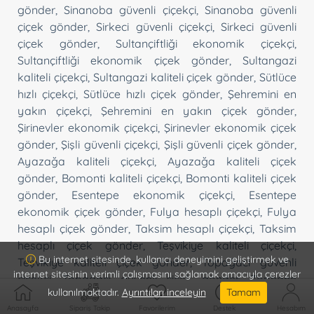
gönder
,
Sinanoba güvenli çiçekçi
,
Sinanoba güvenli
çiçek gönder
,
Sirkeci güvenli çiçekçi
,
Sirkeci güvenli
çiçek gönder
,
Sultançiftliği ekonomik çiçekçi
,
Sultançiftliği ekonomik çiçek gönder
,
Sultangazi
kaliteli çiçekçi
,
Sultangazi kaliteli çiçek gönder
,
Sütlüce
hızlı çiçekçi
,
Sütlüce hızlı çiçek gönder
,
Şehremini en
yakın çiçekçi
,
Şehremini en yakın çiçek gönder
,
Şirinevler ekonomik çiçekçi
,
Şirinevler ekonomik çiçek
gönder
,
Şişli güvenli çiçekçi
,
Şişli güvenli çiçek gönder
,
Ayazağa kaliteli çiçekçi
,
Ayazağa kaliteli çiçek
gönder
,
Bomonti kaliteli çiçekçi
,
Bomonti kaliteli çiçek
gönder
,
Esentepe ekonomik çiçekçi
,
Esentepe
ekonomik çiçek gönder
,
Fulya hesaplı çiçekçi
,
Fulya
hesaplı çiçek gönder
,
Taksim hesaplı çiçekçi
,
Taksim
hesaplı çiçek gönder
,
Teşvikiye kaliteli çiçekçi
,
Bu internet sitesinde, kullanıcı deneyimini geliştirmek ve
Teşvikiye kaliteli çiçek gönder
,
Topağacı güvenli
internet sitesinin verimli çalışmasını sağlamak amacıyla çerezler
çiçekçi
,
Topağacı güvenli çiçek gönder
,
Tophane
kullanılmaktadır.
Ayrıntıları inceleyin
Tamam
hesaplı çiçekçi
,
Tophane hesaplı çiçek gönder
,
Anasayfa
Sipariş Takip
Favorilerim
Destek
Hesabım
Topkapı en yakın çiçekçi
,
Topkapı en yakın çiçek