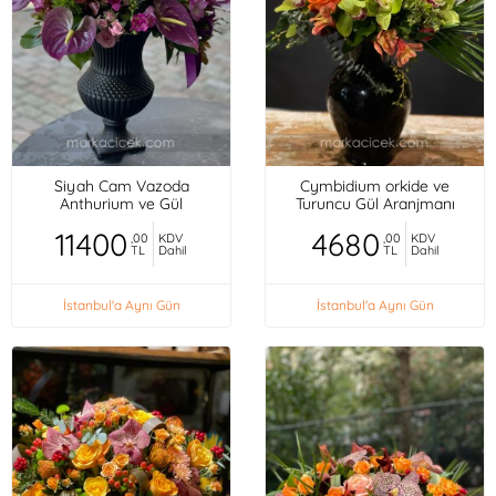
Siyah Cam Vazoda
Cymbidium orkide ve
Anthurium ve Gül
Turuncu Gül Aranjmanı
11400
4680
,00
KDV
,00
KDV
TL
Dahil
TL
Dahil
İstanbul'a Aynı Gün
İstanbul'a Aynı Gün