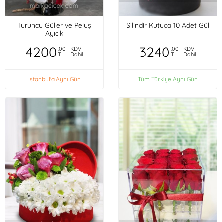
Turuncu Güller ve Peluş
Silindir Kutuda 10 Adet Gül
Ayıcık
4200
3240
,00
KDV
,00
KDV
TL
Dahil
TL
Dahil
İstanbul'a Aynı Gün
Tüm Türkiye Aynı Gün