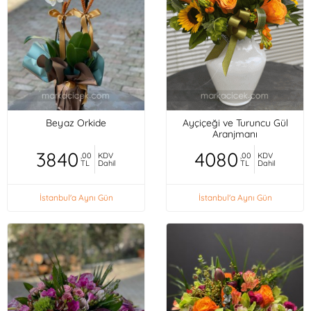
Beyaz Orkide
Ayçiçeği ve Turuncu Gül
Aranjmanı
3840
4080
,00
KDV
,00
KDV
TL
Dahil
TL
Dahil
İstanbul'a Aynı Gün
İstanbul'a Aynı Gün