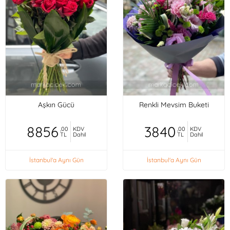
Aşkın Gücü
Renkli Mevsim Buketi
8856
3840
,00
KDV
,00
KDV
TL
Dahil
TL
Dahil
İstanbul'a Aynı Gün
İstanbul'a Aynı Gün