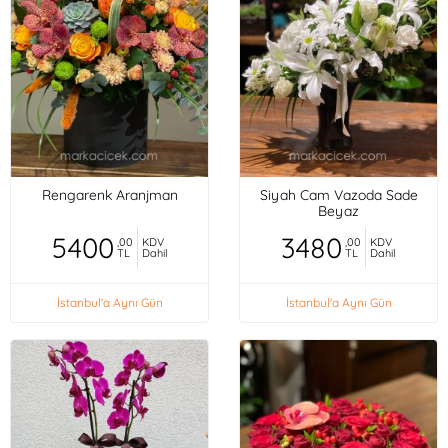
Rengarenk Aranjman
Siyah Cam Vazoda Sade
Beyaz
5400
3480
,00
KDV
,00
KDV
TL
Dahil
TL
Dahil
İstanbul'a Aynı Gün
İstanbul'a Aynı Gün