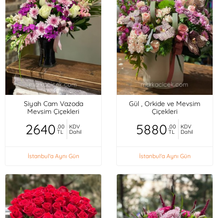
Siyah Cam Vazoda
Gül , Orkide ve Mevsim
Mevsim Çiçekleri
Çiçekleri
2640
5880
,00
KDV
,00
KDV
TL
Dahil
TL
Dahil
İstanbul'a Aynı Gün
İstanbul'a Aynı Gün