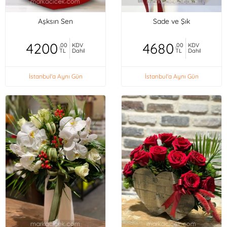
Aşksın Sen
Sade ve Şık
4200
4680
,00
KDV
,00
KDV
TL
Dahil
TL
Dahil
İstanbul'a Aynı Gün
İstanbul'a Aynı Gün