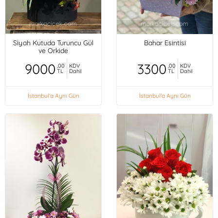
Siyah Kutuda Turuncu Gül
Bahar Esintisi
ve Orkide
9000
3300
,00
KDV
,00
KDV
TL
Dahil
TL
Dahil
İstanbul'a Aynı Gün
İstanbul'a Aynı Gün