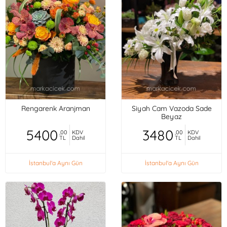
Rengarenk Aranjman
Siyah Cam Vazoda Sade
Beyaz
5400
3480
,00
KDV
,00
KDV
TL
Dahil
TL
Dahil
İstanbul'a Aynı Gün
İstanbul'a Aynı Gün