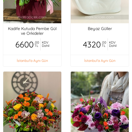
Kadife Kutuda Pembe Gül
Beyaz Güller
ve Orkideler
6600
4320
,00
KDV
,00
KDV
TL
Dahil
TL
Dahil
İstanbul'a Aynı Gün
İstanbul'a Aynı Gün