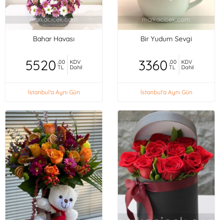
Bahar Havası
Bir Yudum Sevgi
5520
3360
,00
KDV
,00
KDV
TL
Dahil
TL
Dahil
İstanbul'a Aynı Gün
İstanbul'a Aynı Gün