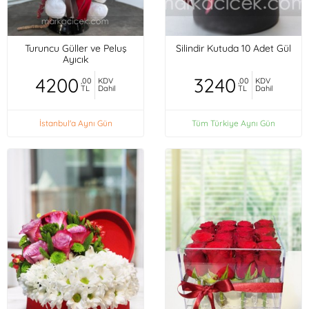
Turuncu Güller ve Peluş
Silindir Kutuda 10 Adet Gül
Ayıcık
4200
3240
,00
KDV
,00
KDV
TL
Dahil
TL
Dahil
İstanbul'a Aynı Gün
Tüm Türkiye Aynı Gün