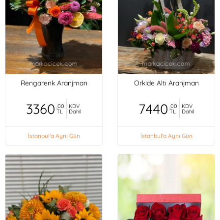
Rengarenk Aranjman
Orkide Altı Aranjman
3360
7440
,00
KDV
,00
KDV
TL
Dahil
TL
Dahil
İstanbul'a Aynı Gün
İstanbul'a Aynı Gün