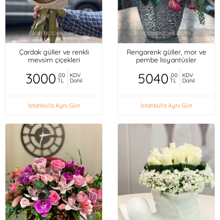
Çardak güller ve renkli
Rengarenk güller, mor ve
mevsim çiçekleri
pembe lisyantüsler
3000
5040
,00
KDV
,00
KDV
TL
Dahil
TL
Dahil
İstanbul'a Aynı Gün
İstanbul'a Aynı Gün