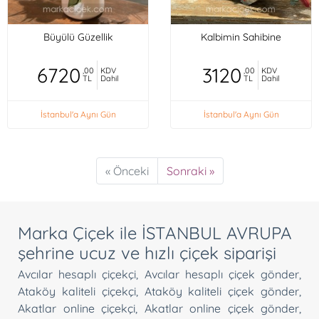
Büyülü Güzellik
Kalbimin Sahibine
6720
3120
,00
KDV
,00
KDV
TL
Dahil
TL
Dahil
İstanbul'a Aynı Gün
İstanbul'a Aynı Gün
« Önceki
Sonraki »
Marka Çiçek ile İSTANBUL AVRUPA
şehrine ucuz ve hızlı çiçek siparişi
Avcılar hesaplı çiçekçi
,
Avcılar hesaplı çiçek gönder
,
Ataköy kaliteli çiçekçi
,
Ataköy kaliteli çiçek gönder
,
Akatlar online çiçekçi
,
Akatlar online çiçek gönder
,