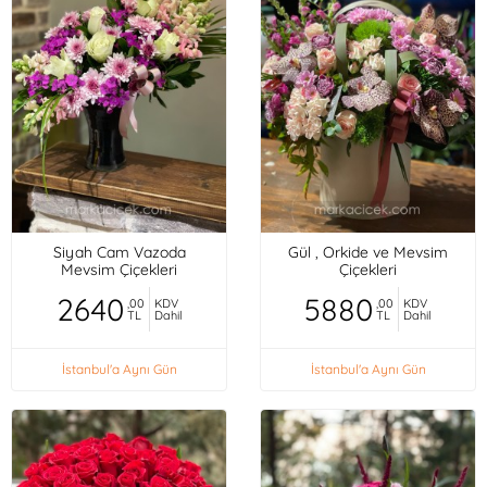
Siyah Cam Vazoda
Gül , Orkide ve Mevsim
Mevsim Çiçekleri
Çiçekleri
2640
5880
,00
KDV
,00
KDV
TL
Dahil
TL
Dahil
İstanbul'a Aynı Gün
İstanbul'a Aynı Gün