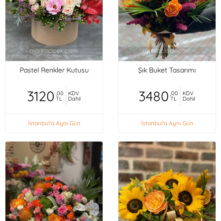
Pastel Renkler Kutusu
Şık Buket Tasarımı
3120
3480
,00
KDV
,00
KDV
TL
Dahil
TL
Dahil
İstanbul'a Aynı Gün
İstanbul'a Aynı Gün