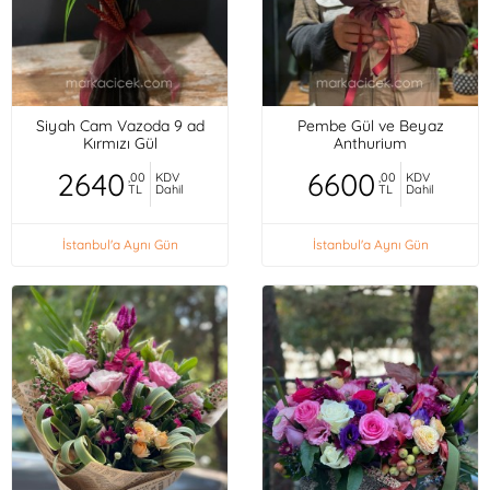
Siyah Cam Vazoda 9 ad
Pembe Gül ve Beyaz
Kırmızı Gül
Anthurium
2640
6600
,00
KDV
,00
KDV
TL
Dahil
TL
Dahil
İstanbul'a Aynı Gün
İstanbul'a Aynı Gün