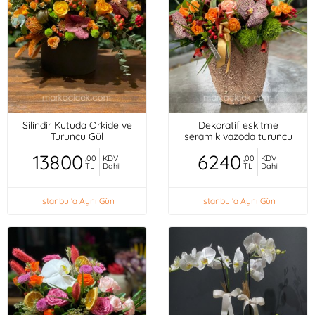
Silindir Kutuda Orkide ve
Dekoratif eskitme
Turuncu Gül
seramik vazoda turuncu
mini güller, orkideler,
13800
6240
,00
KDV
,00
KDV
TL
Dahil
TL
Dahil
İstanbul'a Aynı Gün
İstanbul'a Aynı Gün