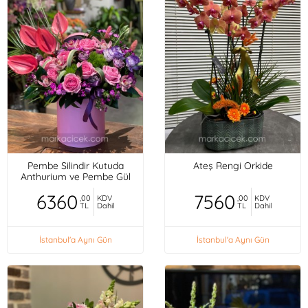
Pembe Silindir Kutuda
Ateş Rengi Orkide
Anthurium ve Pembe Gül
6360
7560
,00
KDV
,00
KDV
TL
Dahil
TL
Dahil
İstanbul'a Aynı Gün
İstanbul'a Aynı Gün