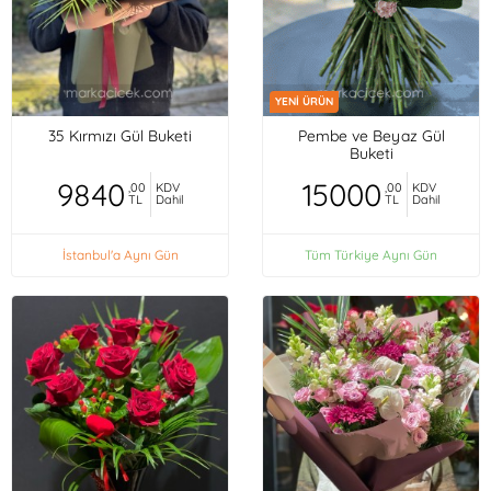
YENİ ÜRÜN
35 Kırmızı Gül Buketi
Pembe ve Beyaz Gül
Buketi
9840
15000
,00
KDV
,00
KDV
TL
Dahil
TL
Dahil
İstanbul'a Aynı Gün
Tüm Türkiye Aynı Gün