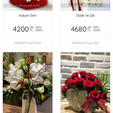
Aşksın Sen
Sade ve Şık
4200
4680
,00
KDV
,00
KDV
TL
Dahil
TL
Dahil
İstanbul'a Aynı Gün
İstanbul'a Aynı Gün