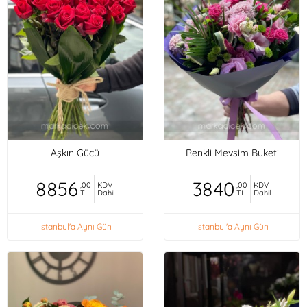
Aşkın Gücü
Renkli Mevsim Buketi
8856
3840
,00
KDV
,00
KDV
TL
Dahil
TL
Dahil
İstanbul'a Aynı Gün
İstanbul'a Aynı Gün