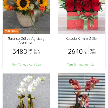
YENİ ÜRÜN
Turuncu Gül ve Ay çiçeği
Kutuda Kırmızı Güller
Aranjmanı
3480
2640
,00
KDV
,00
KDV
TL
Dahil
TL
Dahil
Tüm Türkiye Aynı Gün
Tüm Türkiye Aynı Gün