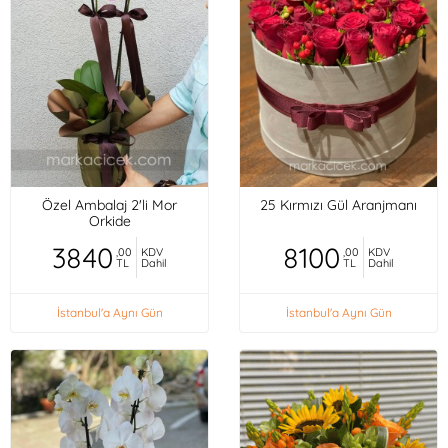
Özel Ambalaj 2'li Mor
25 Kırmızı Gül Aranjmanı
Orkide
3840
8100
,00
KDV
,00
KDV
TL
Dahil
TL
Dahil
İstanbul'a Aynı Gün
İstanbul'a Aynı Gün