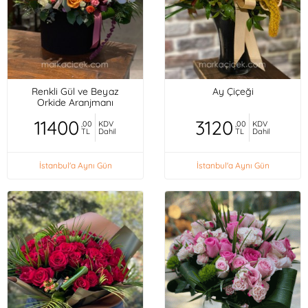
Renkli Gül ve Beyaz
Ay Çiçeği
Orkide Aranjmanı
11400
3120
,00
KDV
,00
KDV
TL
Dahil
TL
Dahil
İstanbul'a Aynı Gün
İstanbul'a Aynı Gün