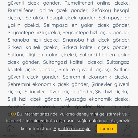
güvenli çiçek gönder
,
Rumelifeneri online çiçekçi
,
Rumelifeneri online çiçek gönder
,
Sefaköy hesaplı
çiçekçi
,
Sefaköy hesaplı çiçek gönder
,
Selimpaşa en
yakın çiçekçi
,
Selimpaşa en yakın çiçek gönder
,
Seyrantepe hızlı çiçekçi
,
Seyrantepe hızlı çiçek gönder
,
Sinanoba hızlı çiçekçi
,
Sinanoba hızlı çiçek gönder
,
Sirkeci kaliteli çiçekçi
,
Sirkeci kaliteli çiçek gönder
,
Sultançiftliği en yakın çiçekçi
,
Sultançiftliği en yakın
çiçek gönder
,
Sultangazi kaliteli çiçekçi
,
Sultangazi
kaliteli çiçek gönder
,
Sütlüce güvenli çiçekçi
,
Sütlüce
güvenli çiçek gönder
,
Şehremini ekonomik çiçekçi
,
Şehremini ekonomik çiçek gönder
,
Şirinevler güvenli
çiçekçi
,
Şirinevler güvenli çiçek gönder
,
Şişli hızlı çiçekçi
,
Şişli hızlı çiçek gönder
,
Ayazağa ekonomik çiçekçi
,
Ayazağa ekonomik çiçek gönder
,
Bomonti ucuz
çiçekçi
,
Bomonti ucuz çiçek gönder
,
Esentepe online
Bu internet sitesinde, kullanıcı deneyimini geliştirmek ve
internet sitesinin verimli çalışmasını sağlamak amacıyla çerezler
çiçekçi
,
Esentepe online çiçek gönder
,
Fulya en yakın
çiçekçi
,
Fulya en yakın çiçek gönder
,
Taksim hesaplı
kullanılmaktadır.
Ayrıntıları inceleyin
Tamam
çiçekçi
,
Taksim hesaplı çiçek gönder
,
Teşvikiye güvenli
Anasayfa
Sipariş Takip
Favorilerim
Destek
Hesabım