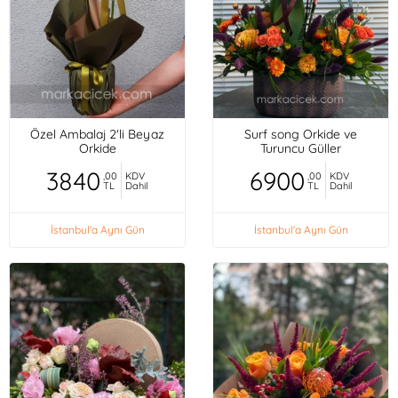
Özel Ambalaj 2'li Beyaz
Surf song Orkide ve
Orkide
Turuncu Güller
3840
6900
,00
KDV
,00
KDV
TL
Dahil
TL
Dahil
İstanbul'a Aynı Gün
İstanbul'a Aynı Gün