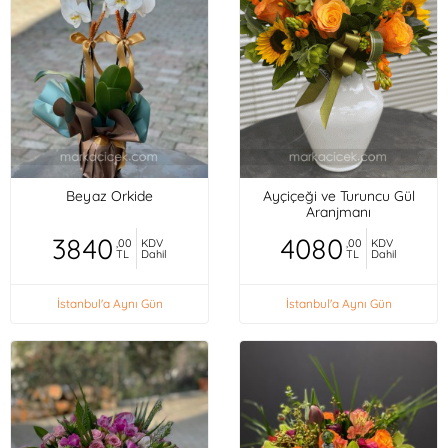
Beyaz Orkide
Ayçiçeği ve Turuncu Gül
Aranjmanı
3840
4080
,00
KDV
,00
KDV
TL
Dahil
TL
Dahil
İstanbul'a Aynı Gün
İstanbul'a Aynı Gün