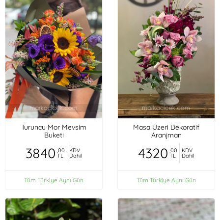
Turuncu Mor Mevsim
Masa Üzeri Dekoratif
Buketi
Aranjman
3840
4320
,00
KDV
,00
KDV
TL
Dahil
TL
Dahil
Tüm Türkiye Aynı Gün
Tüm Türkiye Aynı Gün