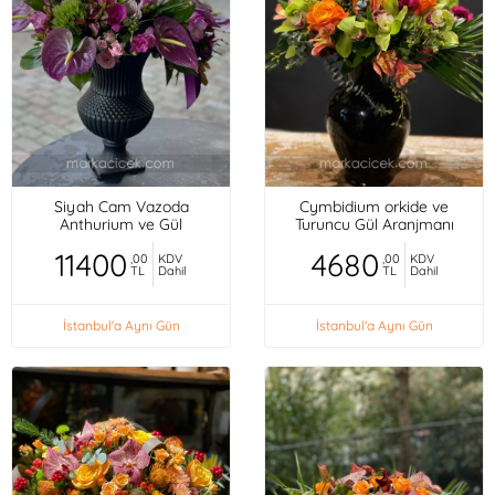
Siyah Cam Vazoda
Cymbidium orkide ve
Anthurium ve Gül
Turuncu Gül Aranjmanı
11400
4680
,00
KDV
,00
KDV
TL
Dahil
TL
Dahil
İstanbul'a Aynı Gün
İstanbul'a Aynı Gün