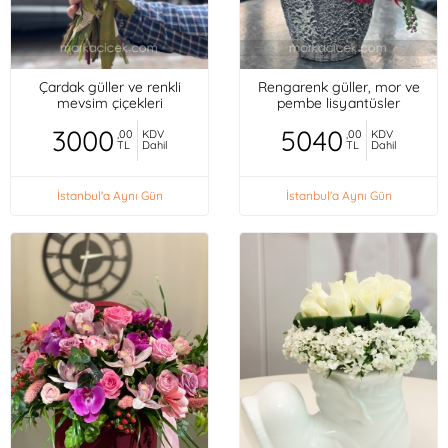
Çardak güller ve renkli
Rengarenk güller, mor ve
mevsim çiçekleri
pembe lisyantüsler
3000
5040
,00
KDV
,00
KDV
TL
Dahil
TL
Dahil
İstanbul'a Aynı Gün
İstanbul'a Aynı Gün