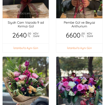
Siyah Cam Vazoda 9 ad
Pembe Gül ve Beyaz
Kırmızı Gül
Anthurium
2640
6600
,00
KDV
,00
KDV
TL
Dahil
TL
Dahil
İstanbul'a Aynı Gün
İstanbul'a Aynı Gün