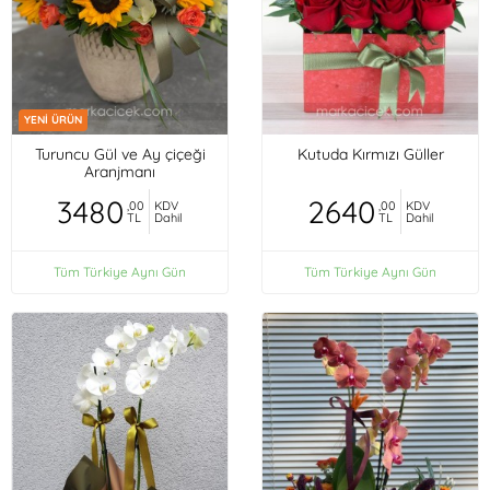
YENİ ÜRÜN
Turuncu Gül ve Ay çiçeği
Kutuda Kırmızı Güller
Aranjmanı
3480
2640
,00
KDV
,00
KDV
TL
Dahil
TL
Dahil
Tüm Türkiye Aynı Gün
Tüm Türkiye Aynı Gün