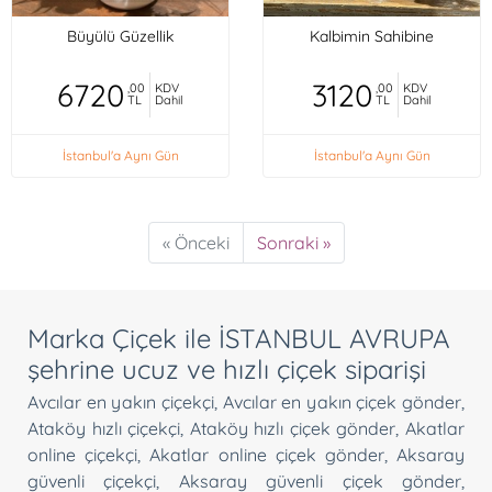
Büyülü Güzellik
Kalbimin Sahibine
6720
3120
,00
KDV
,00
KDV
TL
Dahil
TL
Dahil
İstanbul'a Aynı Gün
İstanbul'a Aynı Gün
« Önceki
Sonraki »
Marka Çiçek ile İSTANBUL AVRUPA
şehrine ucuz ve hızlı çiçek siparişi
Avcılar en yakın çiçekçi
,
Avcılar en yakın çiçek gönder
,
Ataköy hızlı çiçekçi
,
Ataköy hızlı çiçek gönder
,
Akatlar
online çiçekçi
,
Akatlar online çiçek gönder
,
Aksaray
güvenli çiçekçi
,
Aksaray güvenli çiçek gönder
,