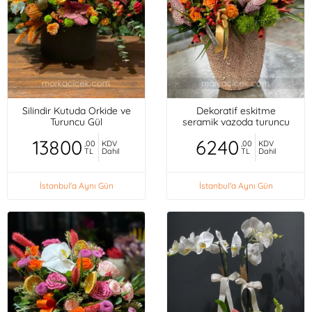
Silindir Kutuda Orkide ve
Dekoratif eskitme
Turuncu Gül
seramik vazoda turuncu
mini güller, orkideler,
13800
6240
,00
KDV
,00
KDV
TL
Dahil
TL
Dahil
İstanbul'a Aynı Gün
İstanbul'a Aynı Gün