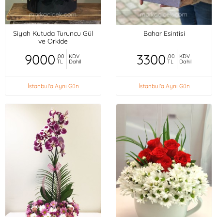
Siyah Kutuda Turuncu Gül
Bahar Esintisi
ve Orkide
9000
3300
,00
KDV
,00
KDV
TL
Dahil
TL
Dahil
İstanbul'a Aynı Gün
İstanbul'a Aynı Gün