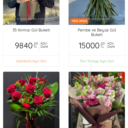
YENİ ÜRÜN
35 Kırmızı Gül Buketi
Pembe ve Beyaz Gül
Buketi
9840
15000
,00
KDV
,00
KDV
TL
Dahil
TL
Dahil
İstanbul'a Aynı Gün
Tüm Türkiye Aynı Gün