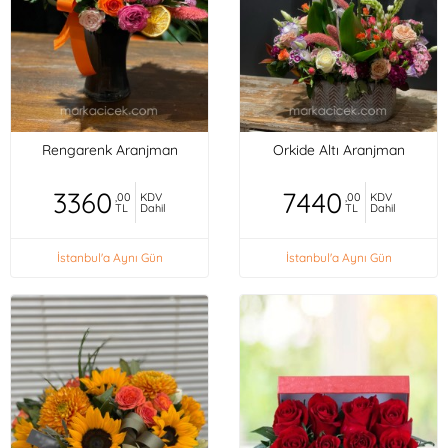
Rengarenk Aranjman
Orkide Altı Aranjman
3360
7440
,00
KDV
,00
KDV
TL
Dahil
TL
Dahil
İstanbul'a Aynı Gün
İstanbul'a Aynı Gün