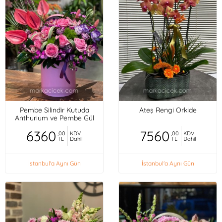
Pembe Silindir Kutuda
Ateş Rengi Orkide
Anthurium ve Pembe Gül
6360
7560
,00
KDV
,00
KDV
TL
Dahil
TL
Dahil
İstanbul'a Aynı Gün
İstanbul'a Aynı Gün