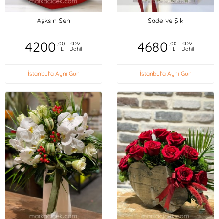
Aşksın Sen
Sade ve Şık
4200
4680
,00
KDV
,00
KDV
TL
Dahil
TL
Dahil
İstanbul'a Aynı Gün
İstanbul'a Aynı Gün