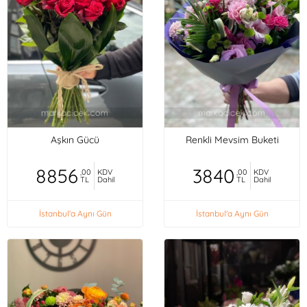
Aşkın Gücü
Renkli Mevsim Buketi
8856
3840
,00
KDV
,00
KDV
TL
Dahil
TL
Dahil
İstanbul'a Aynı Gün
İstanbul'a Aynı Gün