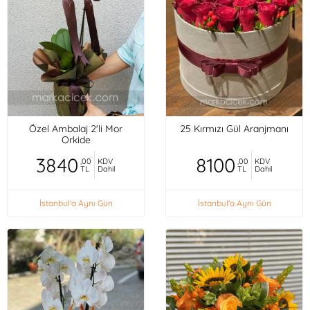
Özel Ambalaj 2'li Mor
25 Kırmızı Gül Aranjmanı
Orkide
3840
8100
,00
KDV
,00
KDV
TL
Dahil
TL
Dahil
İstanbul'a Aynı Gün
İstanbul'a Aynı Gün