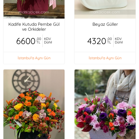
Kadife Kutuda Pembe Gül
Beyaz Güller
ve Orkideler
6600
4320
,00
KDV
,00
KDV
TL
Dahil
TL
Dahil
İstanbul'a Aynı Gün
İstanbul'a Aynı Gün