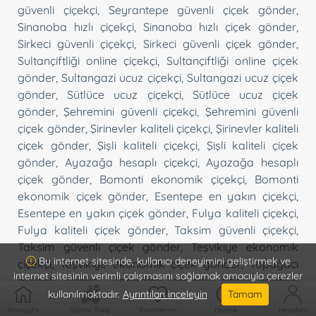
güvenli çiçekçi
,
Seyrantepe güvenli çiçek gönder
,
Sinanoba hızlı çiçekçi
,
Sinanoba hızlı çiçek gönder
,
Sirkeci güvenli çiçekçi
,
Sirkeci güvenli çiçek gönder
,
Sultançiftliği online çiçekçi
,
Sultançiftliği online çiçek
gönder
,
Sultangazi ucuz çiçekçi
,
Sultangazi ucuz çiçek
gönder
,
Sütlüce ucuz çiçekçi
,
Sütlüce ucuz çiçek
gönder
,
Şehremini güvenli çiçekçi
,
Şehremini güvenli
çiçek gönder
,
Şirinevler kaliteli çiçekçi
,
Şirinevler kaliteli
çiçek gönder
,
Şişli kaliteli çiçekçi
,
Şişli kaliteli çiçek
gönder
,
Ayazağa hesaplı çiçekçi
,
Ayazağa hesaplı
çiçek gönder
,
Bomonti ekonomik çiçekçi
,
Bomonti
ekonomik çiçek gönder
,
Esentepe en yakın çiçekçi
,
Esentepe en yakın çiçek gönder
,
Fulya kaliteli çiçekçi
,
Fulya kaliteli çiçek gönder
,
Taksim güvenli çiçekçi
,
Taksim güvenli çiçek gönder
,
Teşvikiye ekonomik
Bu internet sitesinde, kullanıcı deneyimini geliştirmek ve
çiçekçi
,
Teşvikiye ekonomik çiçek gönder
,
Topağacı
internet sitesinin verimli çalışmasını sağlamak amacıyla çerezler
güvenli çiçekçi
,
Topağacı güvenli çiçek gönder
,
kullanılmaktadır.
Ayrıntıları inceleyin
Tamam
Tophane en yakın çiçekçi
,
Tophane en yakın çiçek
Anasayfa
Sipariş Takip
Favorilerim
Destek
Hesabım
gönder
,
Topkapı güvenli çiçekçi
,
Topkapı güvenli çiçek