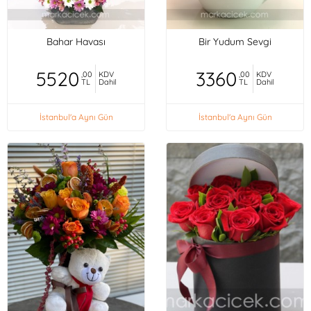
Bahar Havası
Bir Yudum Sevgi
5520
3360
,00
KDV
,00
KDV
TL
Dahil
TL
Dahil
İstanbul'a Aynı Gün
İstanbul'a Aynı Gün