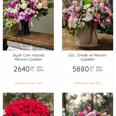
Siyah Cam Vazoda
Gül , Orkide ve Mevsim
Mevsim Çiçekleri
Çiçekleri
2640
5880
,00
KDV
,00
KDV
TL
Dahil
TL
Dahil
İstanbul'a Aynı Gün
İstanbul'a Aynı Gün