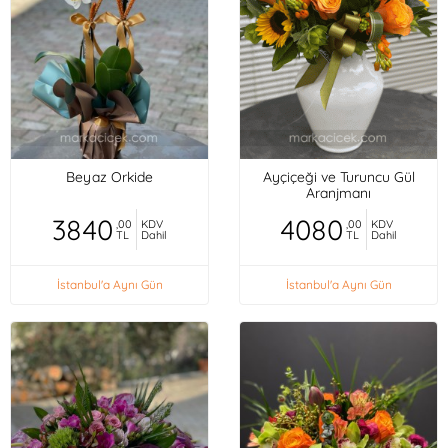
Beyaz Orkide
Ayçiçeği ve Turuncu Gül
Aranjmanı
3840
4080
,00
KDV
,00
KDV
TL
Dahil
TL
Dahil
İstanbul'a Aynı Gün
İstanbul'a Aynı Gün