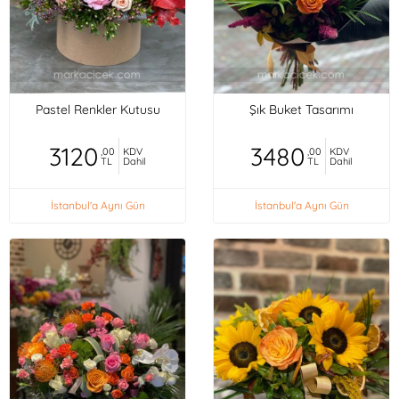
Pastel Renkler Kutusu
Şık Buket Tasarımı
3120
3480
,00
KDV
,00
KDV
TL
Dahil
TL
Dahil
İstanbul'a Aynı Gün
İstanbul'a Aynı Gün