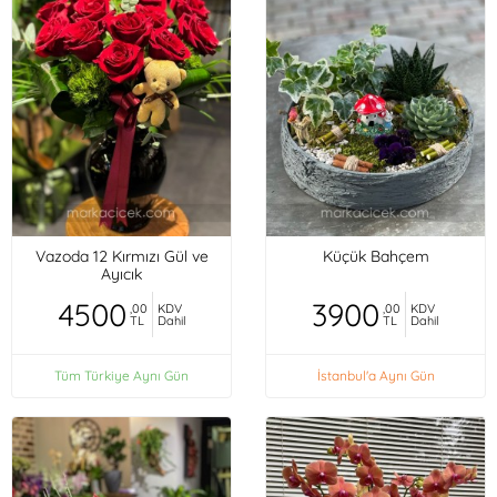
Vazoda 12 Kırmızı Gül ve
Küçük Bahçem
Ayıcık
4500
3900
,00
KDV
,00
KDV
TL
Dahil
TL
Dahil
Tüm Türkiye Aynı Gün
İstanbul'a Aynı Gün