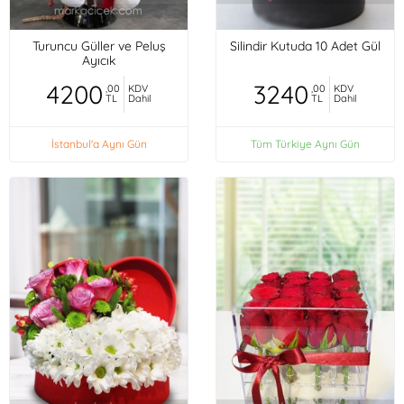
Turuncu Güller ve Peluş
Silindir Kutuda 10 Adet Gül
Ayıcık
4200
3240
,00
KDV
,00
KDV
TL
Dahil
TL
Dahil
İstanbul'a Aynı Gün
Tüm Türkiye Aynı Gün