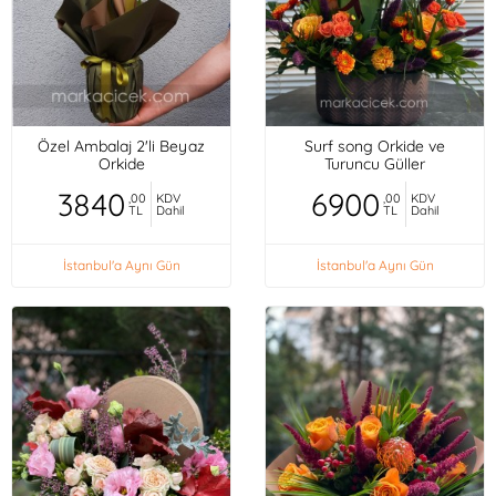
Özel Ambalaj 2'li Beyaz
Surf song Orkide ve
Orkide
Turuncu Güller
3840
6900
,00
KDV
,00
KDV
TL
Dahil
TL
Dahil
İstanbul'a Aynı Gün
İstanbul'a Aynı Gün