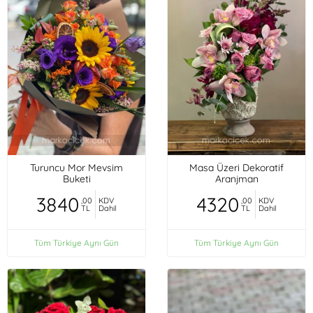
Turuncu Mor Mevsim
Masa Üzeri Dekoratif
Buketi
Aranjman
3840
4320
,00
KDV
,00
KDV
TL
Dahil
TL
Dahil
Tüm Türkiye Aynı Gün
Tüm Türkiye Aynı Gün