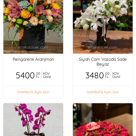
Rengarenk Aranjman
Siyah Cam Vazoda Sade
Beyaz
5400
3480
,00
KDV
,00
KDV
TL
Dahil
TL
Dahil
İstanbul'a Aynı Gün
İstanbul'a Aynı Gün