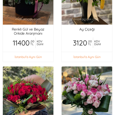
Renkli Gül ve Beyaz
Ay Çiçeği
Orkide Aranjmanı
11400
3120
,00
KDV
,00
KDV
TL
Dahil
TL
Dahil
İstanbul'a Aynı Gün
İstanbul'a Aynı Gün