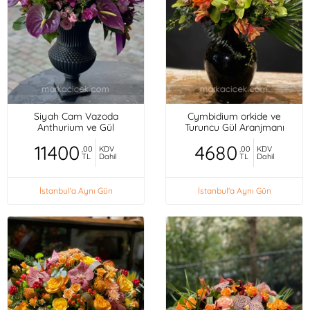
Siyah Cam Vazoda
Cymbidium orkide ve
Anthurium ve Gül
Turuncu Gül Aranjmanı
11400
4680
,00
KDV
,00
KDV
TL
Dahil
TL
Dahil
İstanbul'a Aynı Gün
İstanbul'a Aynı Gün