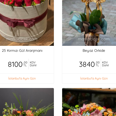
25 Kırmızı Gül Aranjmanı
Beyaz Orkide
8100
3840
,00
KDV
,00
KDV
TL
Dahil
TL
Dahil
İstanbul'a Aynı Gün
İstanbul'a Aynı Gün