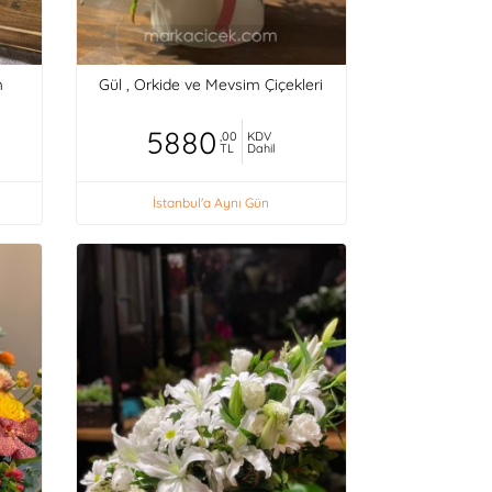
m
Gül , Orkide ve Mevsim Çiçekleri
5880
,00
KDV
TL
Dahil
İstanbul'a Aynı Gün