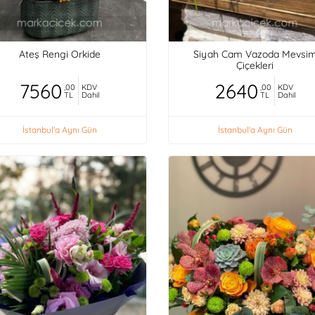
Ateş Rengi Orkide
Siyah Cam Vazoda Mevsi
Çiçekleri
7560
2640
,00
KDV
,00
KDV
TL
Dahil
TL
Dahil
İstanbul'a Aynı Gün
İstanbul'a Aynı Gün