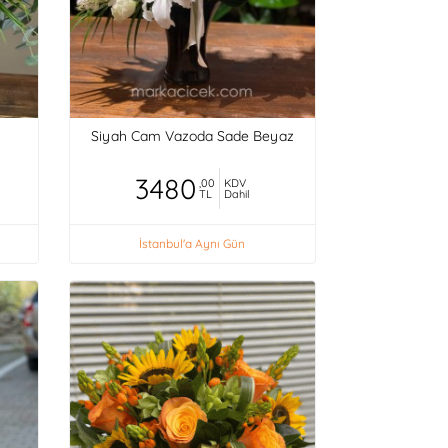
Siyah Cam Vazoda Sade Beyaz
3480
,00
KDV
TL
Dahil
İstanbul'a Aynı Gün