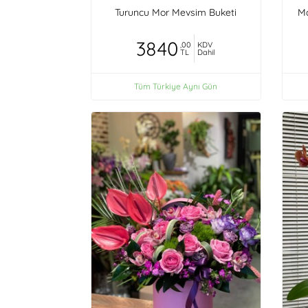
Turuncu Mor Mevsim Buketi
Ma
3840
,00
KDV
TL
Dahil
Tüm Türkiye Aynı Gün