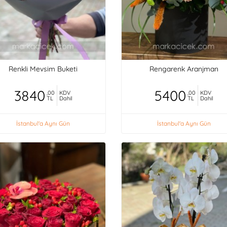
Renkli Mevsim Buketi
Rengarenk Aranjman
3840
5400
,00
KDV
,00
KDV
TL
Dahil
TL
Dahil
İstanbul'a Aynı Gün
İstanbul'a Aynı Gün