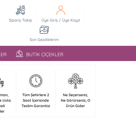
Sipariş Takip
Üye Giriş
/
Üye Kayıt
Son Gezdiklerim
LER
BUTİK ÇİÇEKLER
zman,
Tüm Şehirlere 2
Ne Seçerseniz,
e Usta
Saat İçerisinde
Ne Görürseniz, O
teli
Teslim Garantisi
Ürün Gider
ler