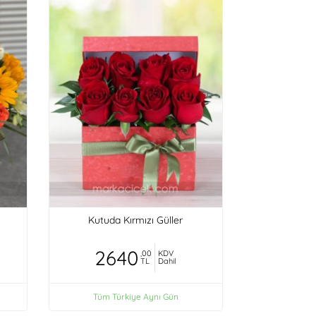
Kutuda Kırmızı Güller
2640
,00
KDV
TL
Dahil
Tüm Türkiye Aynı Gün