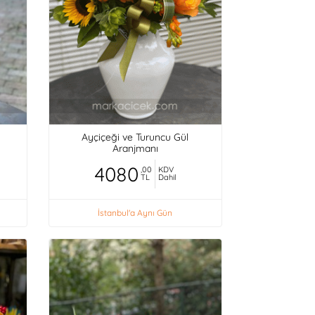
Ayçiçeği ve Turuncu Gül
Aranjmanı
4080
,00
KDV
TL
Dahil
İstanbul'a Aynı Gün