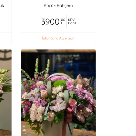
cık
Küçük Bahçem
3900
,00
KDV
TL
Dahil
İstanbul'a Aynı Gün