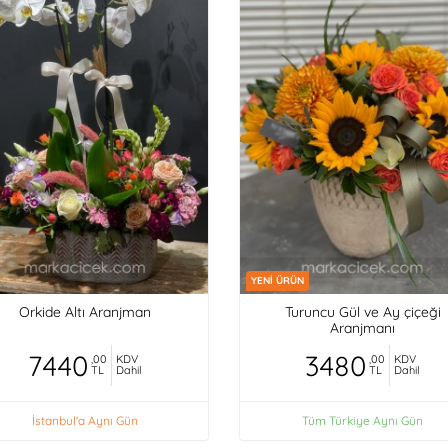
YENİ ÜRÜN
Orkide Altı Aranjman
Turuncu Gül ve Ay çiçeği
Aranjmanı
7440
3480
,00
KDV
,00
KDV
TL
Dahil
TL
Dahil
İstanbul'a Aynı Gün
Tüm Türkiye Aynı Gün