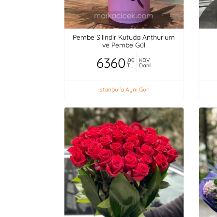
Pembe Silindir Kutuda Anthurium
ve Pembe Gül
6360
,00
KDV
TL
Dahil
İstanbul'a Aynı Gün