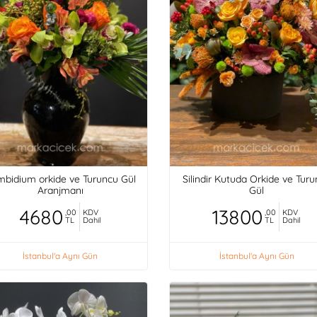
bidium orkide ve Turuncu Gül
Silindir Kutuda Orkide ve Tur
Aranjmanı
Gül
4680
13800
,00
KDV
,00
KDV
TL
Dahil
TL
Dahil
İstanbul'a Aynı Gün
İstanbul'a Aynı Gün