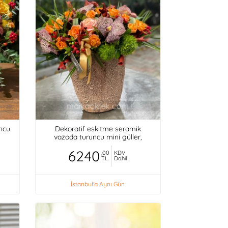
uncu
Dekoratif eskitme seramik
vazoda turuncu mini güller,
orkideler,
6240
,00
KDV
TL
Dahil
İstanbul'a Aynı Gün