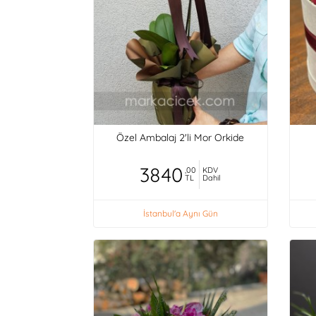
Özel Ambalaj 2'li Mor Orkide
3840
,00
KDV
TL
Dahil
İstanbul'a Aynı Gün