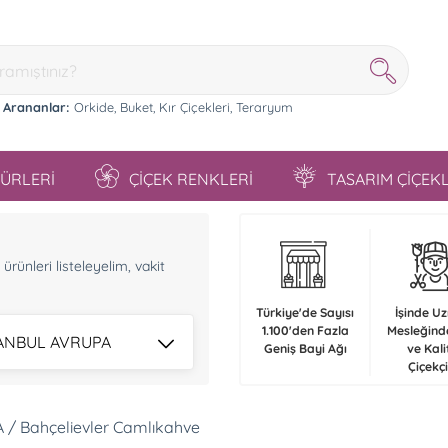
 Arananlar:
Orkide,
Buket,
Kır Çiçekleri,
Teraryum
TÜRLERİ
ÇİÇEK RENKLERİ
TASARIM ÇİÇEK
n
rünleri listeleyelim, vakit
Türkiye'de Sayısı
İşinde U
1.100'den Fazla
Mesleğind
STANBUL AVRUPA
Geniş Bayi Ağı
ve Kali
Çiçekçi
 / Bahçelievler Camlıkahve