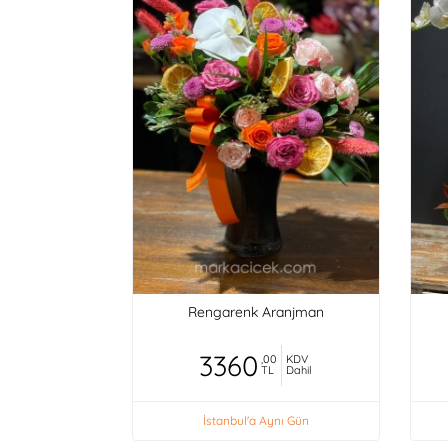
Rengarenk Aranjman
3360
,00
KDV
TL
Dahil
İstanbul'a Aynı Gün