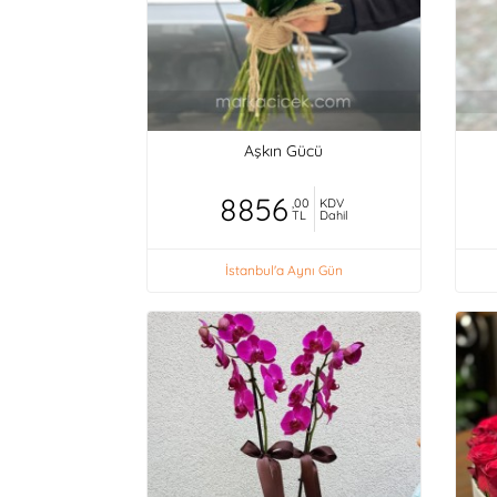
Aşkın Gücü
8856
,00
KDV
TL
Dahil
İstanbul'a Aynı Gün