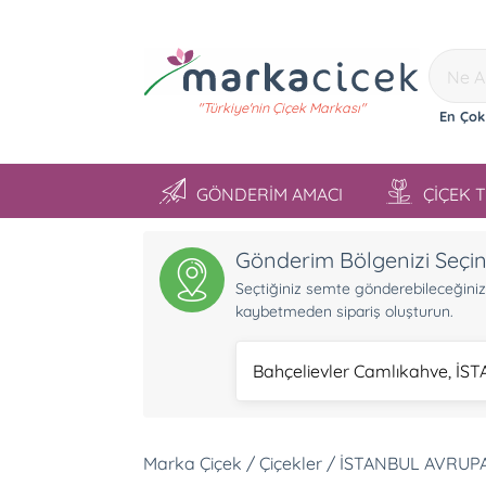
"Türkiye'nin Çiçek Markası"
En Çok
GÖNDERİM AMACI
ÇİÇEK 
Gönderim Bölgenizi Seçi
Seçtiğiniz semte gönderebileceğiniz ü
kaybetmeden sipariş oluşturun.
Bahçelievler Camlıkahve, İ
Marka Çiçek / Çiçekler / İSTANBUL AVRUPA