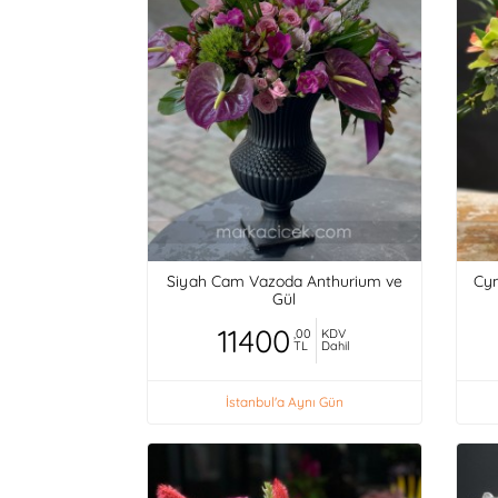
Siyah Cam Vazoda Anthurium ve
Cym
Gül
11400
,00
KDV
TL
Dahil
İstanbul'a Aynı Gün