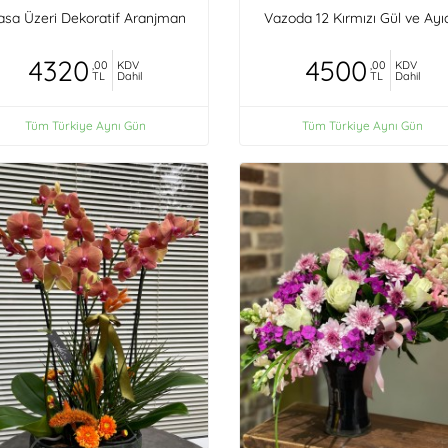
sa Üzeri Dekoratif Aranjman
Vazoda 12 Kırmızı Gül ve Ayı
4320
4500
,00
KDV
,00
KDV
TL
Dahil
TL
Dahil
Tüm Türkiye Aynı Gün
Tüm Türkiye Aynı Gün