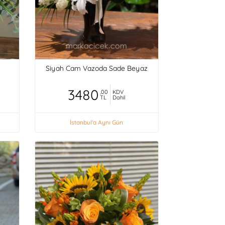
Siyah Cam Vazoda Sade Beyaz
3480
,00
KDV
TL
Dahil
İstanbul'a Aynı Gün