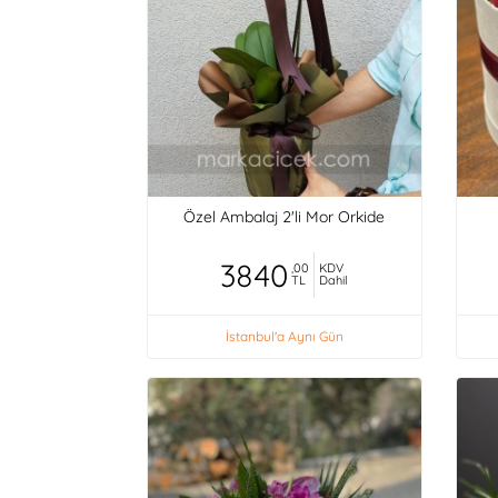
Özel Ambalaj 2'li Mor Orkide
3840
,00
KDV
TL
Dahil
İstanbul'a Aynı Gün