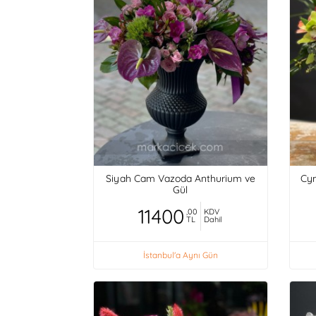
Siyah Cam Vazoda Anthurium ve
Cym
Gül
11400
,00
KDV
TL
Dahil
İstanbul'a Aynı Gün