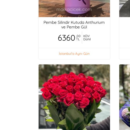
Pembe Silindir Kutuda Anthurium
ve Pembe Gül
6360
,00
KDV
TL
Dahil
İstanbul'a Aynı Gün