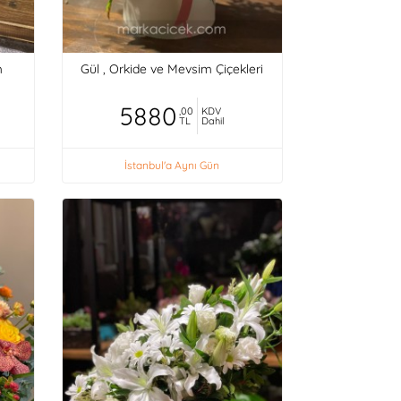
m
Gül , Orkide ve Mevsim Çiçekleri
5880
,00
KDV
TL
Dahil
İstanbul'a Aynı Gün