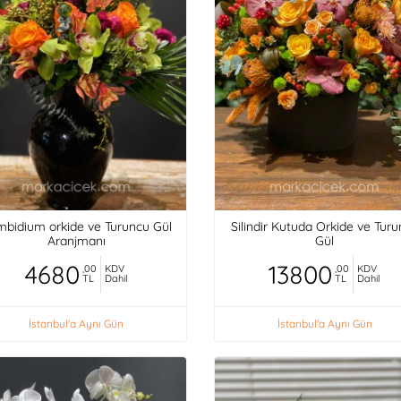
bidium orkide ve Turuncu Gül
Silindir Kutuda Orkide ve Tur
Aranjmanı
Gül
4680
13800
,00
KDV
,00
KDV
TL
Dahil
TL
Dahil
İstanbul'a Aynı Gün
İstanbul'a Aynı Gün