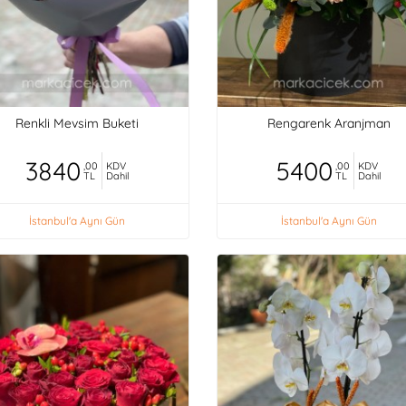
Renkli Mevsim Buketi
Rengarenk Aranjman
3840
5400
,00
KDV
,00
KDV
TL
Dahil
TL
Dahil
İstanbul'a Aynı Gün
İstanbul'a Aynı Gün