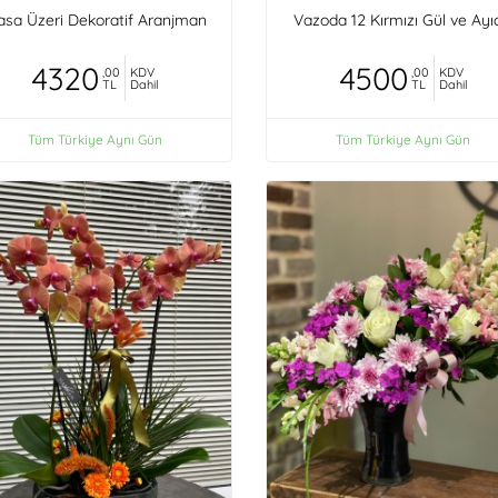
sa Üzeri Dekoratif Aranjman
Vazoda 12 Kırmızı Gül ve Ayı
4320
4500
,00
KDV
,00
KDV
TL
Dahil
TL
Dahil
Tüm Türkiye Aynı Gün
Tüm Türkiye Aynı Gün