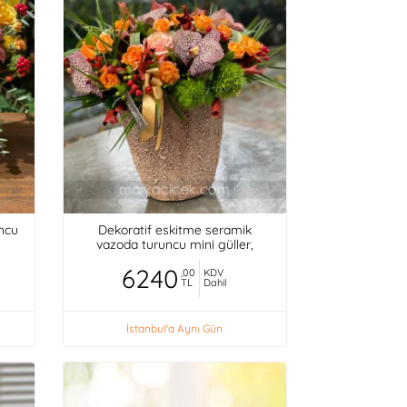
uncu
Dekoratif eskitme seramik
vazoda turuncu mini güller,
orkideler,
6240
,00
KDV
TL
Dahil
İstanbul'a Aynı Gün