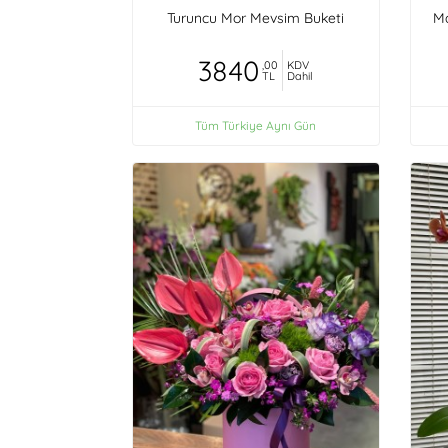
Turuncu Mor Mevsim Buketi
Ma
3840
,00
KDV
TL
Dahil
Tüm Türkiye Aynı Gün