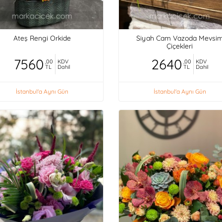
Ateş Rengi Orkide
Siyah Cam Vazoda Mevsi
Çiçekleri
7560
2640
,00
KDV
,00
KDV
TL
Dahil
TL
Dahil
İstanbul'a Aynı Gün
İstanbul'a Aynı Gün