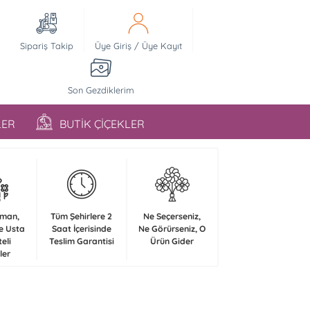
Sipariş Takip
Üye Giriş
/
Üye Kayıt
Son Gezdiklerim
LER
BUTİK ÇİÇEKLER
zman,
Tüm Şehirlere 2
Ne Seçerseniz,
e Usta
Saat İçerisinde
Ne Görürseniz, O
teli
Teslim Garantisi
Ürün Gider
ler