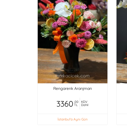
Rengarenk Aranjman
3360
,00
KDV
TL
Dahil
İstanbul'a Aynı Gün