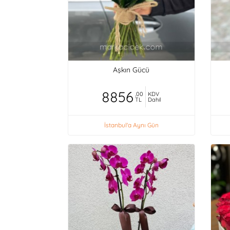
Aşkın Gücü
8856
,00
KDV
TL
Dahil
İstanbul'a Aynı Gün