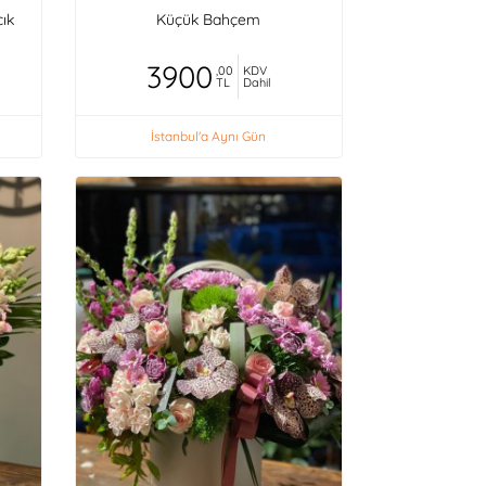
cık
Küçük Bahçem
3900
,00
KDV
TL
Dahil
İstanbul'a Aynı Gün