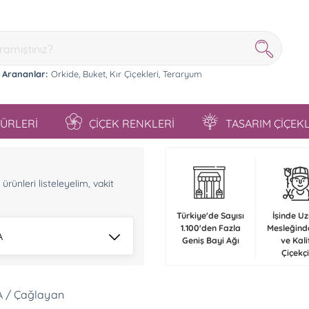
 Arananlar:
Orkide,
Buket,
Kır Çiçekleri,
Teraryum
TÜRLERİ
ÇİÇEK RENKLERİ
TASARIM ÇİÇEK
n
rünleri listeleyelim, vakit
Türkiye'de Sayısı
İşinde U
1.100'den Fazla
Mesleğind
A
Geniş Bayi Ağı
ve Kali
Çiçekçi
A / Çağlayan