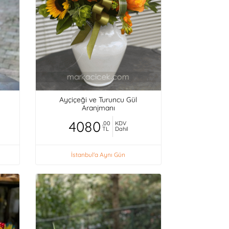
Ayçiçeği ve Turuncu Gül
Aranjmanı
4080
,00
KDV
TL
Dahil
İstanbul'a Aynı Gün