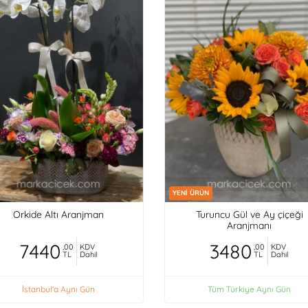
YENİ ÜRÜN
Orkide Altı Aranjman
Turuncu Gül ve Ay çiçeği
Aranjmanı
7440
3480
,00
KDV
,00
KDV
TL
Dahil
TL
Dahil
İstanbul'a Aynı Gün
Tüm Türkiye Aynı Gün