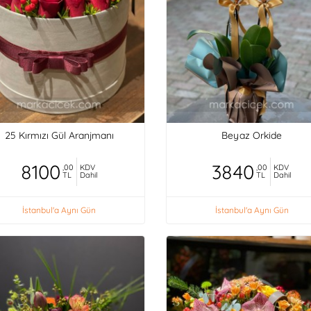
25 Kırmızı Gül Aranjmanı
Beyaz Orkide
8100
3840
,00
KDV
,00
KDV
TL
Dahil
TL
Dahil
İstanbul'a Aynı Gün
İstanbul'a Aynı Gün