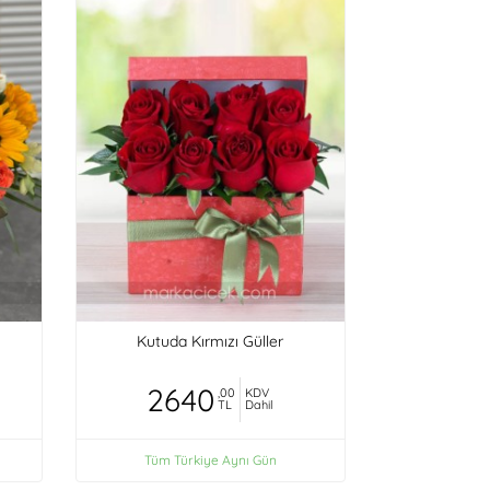
Kutuda Kırmızı Güller
2640
,00
KDV
TL
Dahil
Tüm Türkiye Aynı Gün