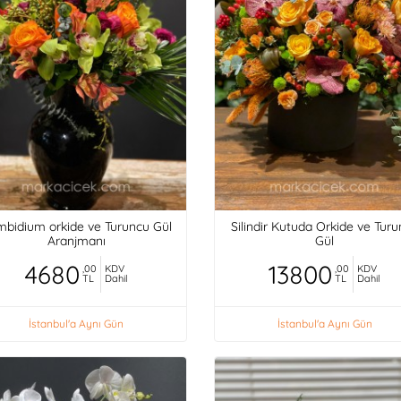
bidium orkide ve Turuncu Gül
Silindir Kutuda Orkide ve Tur
Aranjmanı
Gül
4680
13800
,00
KDV
,00
KDV
TL
Dahil
TL
Dahil
İstanbul'a Aynı Gün
İstanbul'a Aynı Gün