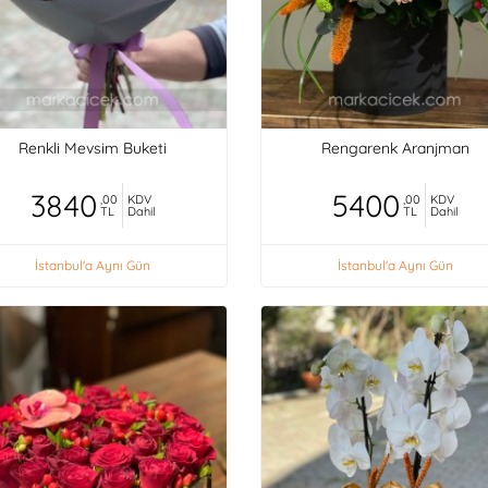
Renkli Mevsim Buketi
Rengarenk Aranjman
3840
5400
,00
KDV
,00
KDV
TL
Dahil
TL
Dahil
İstanbul'a Aynı Gün
İstanbul'a Aynı Gün