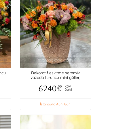
uncu
Dekoratif eskitme seramik
vazoda turuncu mini güller,
orkideler,
6240
,00
KDV
TL
Dahil
İstanbul'a Aynı Gün