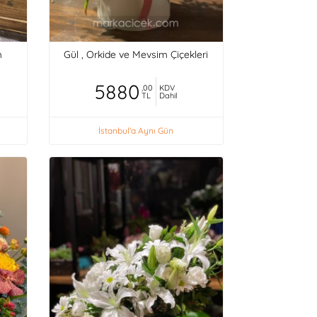
m
Gül , Orkide ve Mevsim Çiçekleri
5880
,00
KDV
TL
Dahil
İstanbul'a Aynı Gün