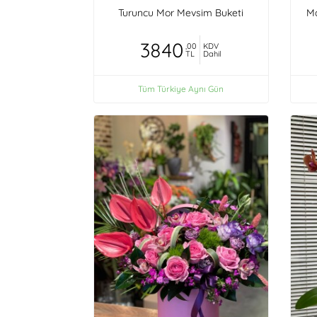
Turuncu Mor Mevsim Buketi
Ma
3840
,00
KDV
TL
Dahil
Tüm Türkiye Aynı Gün