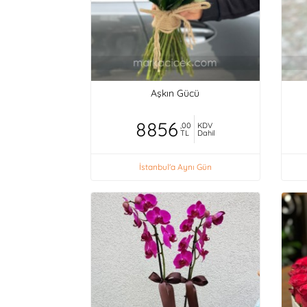
Aşkın Gücü
8856
,00
KDV
TL
Dahil
İstanbul'a Aynı Gün