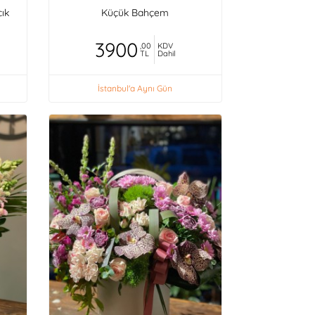
cık
Küçük Bahçem
3900
,00
KDV
TL
Dahil
İstanbul'a Aynı Gün