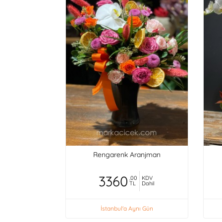
Rengarenk Aranjman
3360
,00
KDV
TL
Dahil
İstanbul'a Aynı Gün