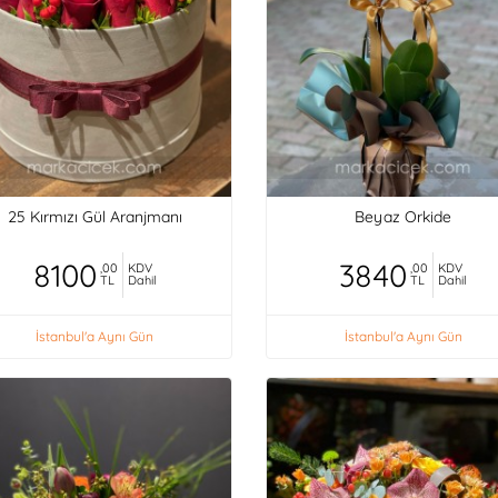
25 Kırmızı Gül Aranjmanı
Beyaz Orkide
8100
3840
,00
KDV
,00
KDV
TL
Dahil
TL
Dahil
İstanbul'a Aynı Gün
İstanbul'a Aynı Gün