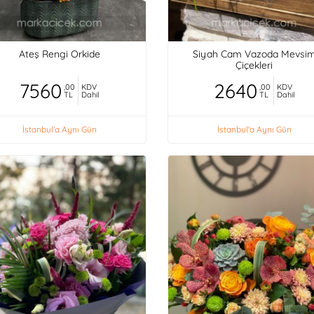
Ateş Rengi Orkide
Siyah Cam Vazoda Mevsi
Çiçekleri
7560
2640
,00
KDV
,00
KDV
TL
Dahil
TL
Dahil
İstanbul'a Aynı Gün
İstanbul'a Aynı Gün