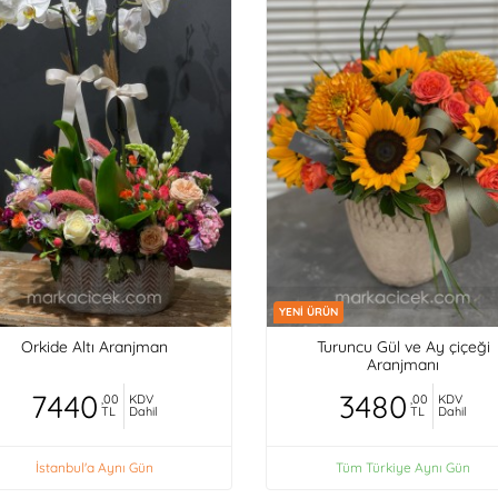
YENİ ÜRÜN
Orkide Altı Aranjman
Turuncu Gül ve Ay çiçeği
Aranjmanı
7440
3480
,00
KDV
,00
KDV
TL
Dahil
TL
Dahil
İstanbul'a Aynı Gün
Tüm Türkiye Aynı Gün