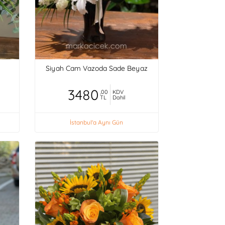
Siyah Cam Vazoda Sade Beyaz
3480
,00
KDV
TL
Dahil
İstanbul'a Aynı Gün