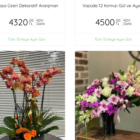
sa Üzeri Dekoratif Aranjman
Vazoda 12 Kırmızı Gül ve Ayı
4320
4500
,00
KDV
,00
KDV
TL
Dahil
TL
Dahil
Tüm Türkiye Aynı Gün
Tüm Türkiye Aynı Gün