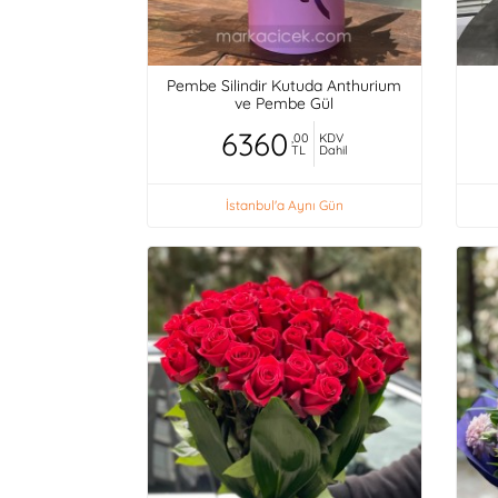
Pembe Silindir Kutuda Anthurium
ve Pembe Gül
6360
,00
KDV
TL
Dahil
İstanbul'a Aynı Gün