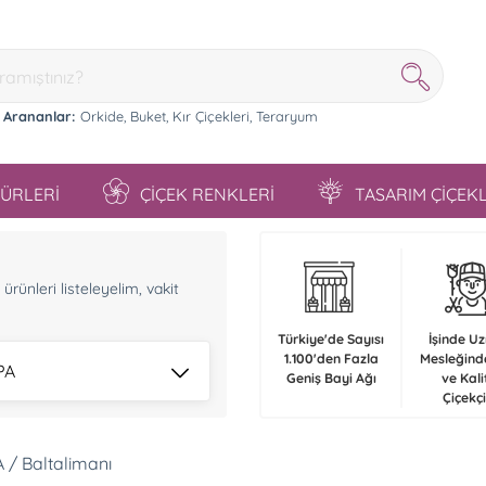
 Arananlar:
Orkide,
Buket,
Kır Çiçekleri,
Teraryum
TÜRLERİ
ÇİÇEK RENKLERİ
TASARIM ÇİÇEK
n
rünleri listeleyelim, vakit
Türkiye'de Sayısı
İşinde U
1.100'den Fazla
Mesleğind
PA
Geniş Bayi Ağı
ve Kali
Çiçekçi
 / Baltalimanı