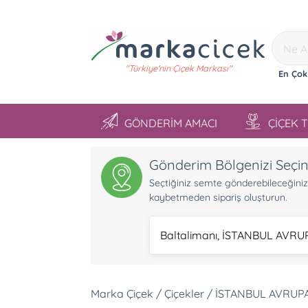
"Türkiye'nin Çiçek Markası"
En Çok
GÖNDERİM AMACI
ÇİÇEK 
Gönderim Bölgenizi Seçi
Seçtiğiniz semte gönderebileceğiniz ü
kaybetmeden sipariş oluşturun.
Baltalimanı, İSTANBUL AVRU
Marka Çiçek / Çiçekler / İSTANBUL AVRUPA