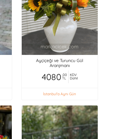
Ayçiçeği ve Turuncu Gül
Aranjmanı
4080
,00
KDV
TL
Dahil
İstanbul'a Aynı Gün