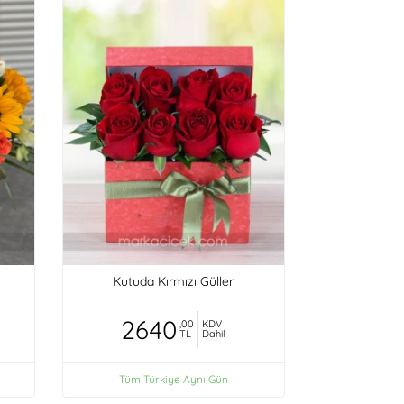
Kutuda Kırmızı Güller
2640
,00
KDV
TL
Dahil
Tüm Türkiye Aynı Gün