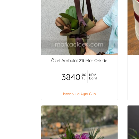
Özel Ambalaj 2'li Mor Orkide
3840
,00
KDV
TL
Dahil
İstanbul'a Aynı Gün