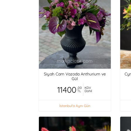
Siyah Cam Vazoda Anthurium ve
Cym
Gül
11400
,00
KDV
TL
Dahil
İstanbul'a Aynı Gün