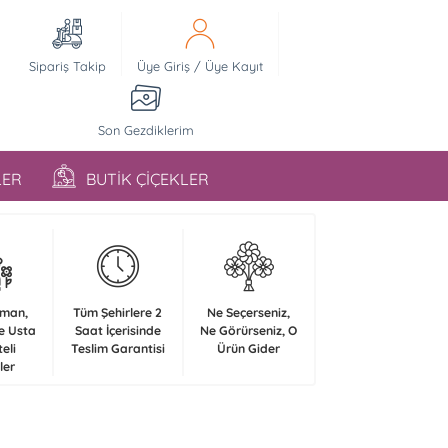
Sipariş Takip
Üye Giriş
/
Üye Kayıt
Son Gezdiklerim
LER
BUTİK ÇİÇEKLER
zman,
Tüm Şehirlere 2
Ne Seçerseniz,
e Usta
Saat İçerisinde
Ne Görürseniz, O
teli
Teslim Garantisi
Ürün Gider
ler