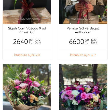
Siyah Cam Vazoda 9 ad
Pembe Gül ve Beyaz
Kırmızı Gül
Anthurium
2640
6600
,00
KDV
,00
KDV
TL
Dahil
TL
Dahil
İstanbul'a Aynı Gün
İstanbul'a Aynı Gün