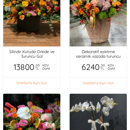
Silindir Kutuda Orkide ve
Dekoratif eskitme
Turuncu Gül
seramik vazoda turuncu
mini güller, orkideler,
13800
6240
,00
KDV
,00
KDV
TL
Dahil
TL
Dahil
İstanbul'a Aynı Gün
İstanbul'a Aynı Gün