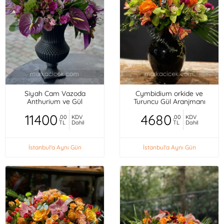
Siyah Cam Vazoda
Cymbidium orkide ve
Anthurium ve Gül
Turuncu Gül Aranjmanı
11400
4680
,00
KDV
,00
KDV
TL
Dahil
TL
Dahil
İstanbul'a Aynı Gün
İstanbul'a Aynı Gün