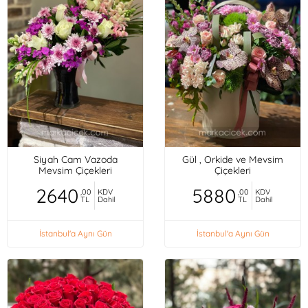
Siyah Cam Vazoda
Gül , Orkide ve Mevsim
Mevsim Çiçekleri
Çiçekleri
2640
5880
,00
KDV
,00
KDV
TL
Dahil
TL
Dahil
İstanbul'a Aynı Gün
İstanbul'a Aynı Gün