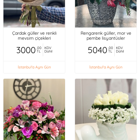
Çardak güller ve renkli
Rengarenk güller, mor ve
mevsim çiçekleri
pembe lisyantüsler
3000
5040
,00
KDV
,00
KDV
TL
Dahil
TL
Dahil
İstanbul'a Aynı Gün
İstanbul'a Aynı Gün