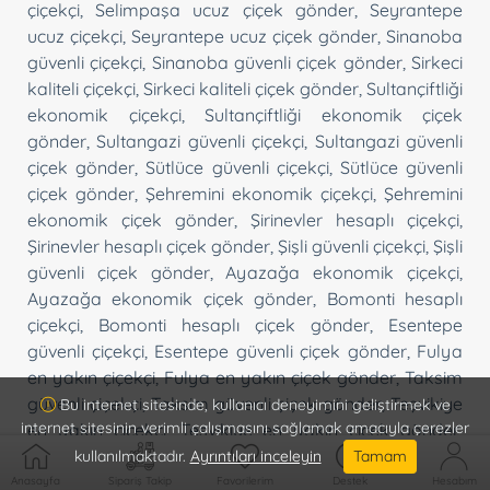
çiçekçi
,
Selimpaşa ucuz çiçek gönder
,
Seyrantepe
ucuz çiçekçi
,
Seyrantepe ucuz çiçek gönder
,
Sinanoba
güvenli çiçekçi
,
Sinanoba güvenli çiçek gönder
,
Sirkeci
kaliteli çiçekçi
,
Sirkeci kaliteli çiçek gönder
,
Sultançiftliği
ekonomik çiçekçi
,
Sultançiftliği ekonomik çiçek
gönder
,
Sultangazi güvenli çiçekçi
,
Sultangazi güvenli
çiçek gönder
,
Sütlüce güvenli çiçekçi
,
Sütlüce güvenli
çiçek gönder
,
Şehremini ekonomik çiçekçi
,
Şehremini
ekonomik çiçek gönder
,
Şirinevler hesaplı çiçekçi
,
Şirinevler hesaplı çiçek gönder
,
Şişli güvenli çiçekçi
,
Şişli
güvenli çiçek gönder
,
Ayazağa ekonomik çiçekçi
,
Ayazağa ekonomik çiçek gönder
,
Bomonti hesaplı
çiçekçi
,
Bomonti hesaplı çiçek gönder
,
Esentepe
güvenli çiçekçi
,
Esentepe güvenli çiçek gönder
,
Fulya
en yakın çiçekçi
,
Fulya en yakın çiçek gönder
,
Taksim
güvenli çiçekçi
,
Taksim güvenli çiçek gönder
,
Teşvikiye
Bu internet sitesinde, kullanıcı deneyimini geliştirmek ve
internet sitesinin verimli çalışmasını sağlamak amacıyla çerezler
en yakın çiçekçi
,
Teşvikiye en yakın çiçek gönder
,
Topağacı ucuz çiçekçi
,
Topağacı ucuz çiçek gönder
,
kullanılmaktadır.
Ayrıntıları inceleyin
Tamam
Tophane hesaplı çiçekçi
,
Tophane hesaplı çiçek
Anasayfa
Sipariş Takip
Favorilerim
Destek
Hesabım