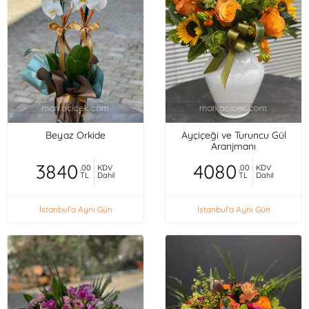
Beyaz Orkide
Ayçiçeği ve Turuncu Gül
Aranjmanı
3840
4080
,00
KDV
,00
KDV
TL
Dahil
TL
Dahil
İstanbul'a Aynı Gün
İstanbul'a Aynı Gün