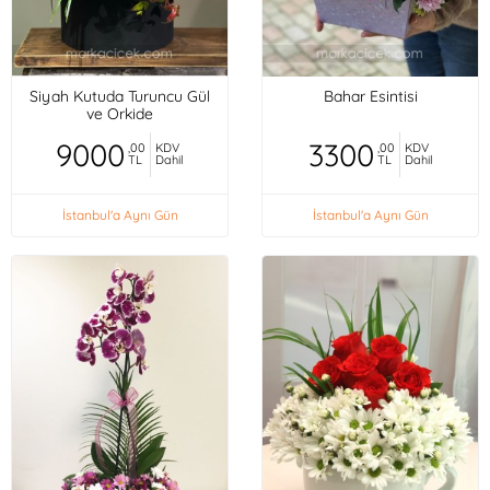
Siyah Kutuda Turuncu Gül
Bahar Esintisi
ve Orkide
9000
3300
,00
KDV
,00
KDV
TL
Dahil
TL
Dahil
İstanbul'a Aynı Gün
İstanbul'a Aynı Gün