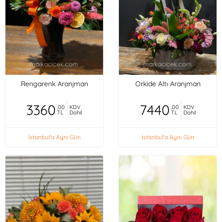
Rengarenk Aranjman
Orkide Altı Aranjman
3360
7440
,00
KDV
,00
KDV
TL
Dahil
TL
Dahil
İstanbul'a Aynı Gün
İstanbul'a Aynı Gün