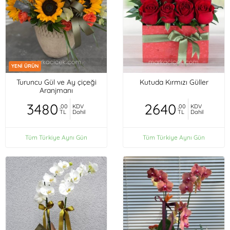
YENİ ÜRÜN
Turuncu Gül ve Ay çiçeği
Kutuda Kırmızı Güller
Aranjmanı
3480
2640
,00
KDV
,00
KDV
TL
Dahil
TL
Dahil
Tüm Türkiye Aynı Gün
Tüm Türkiye Aynı Gün