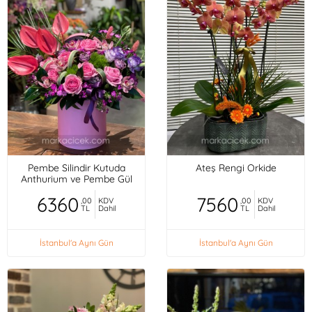
Pembe Silindir Kutuda
Ateş Rengi Orkide
Anthurium ve Pembe Gül
6360
7560
,00
KDV
,00
KDV
TL
Dahil
TL
Dahil
İstanbul'a Aynı Gün
İstanbul'a Aynı Gün