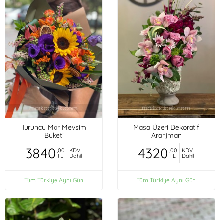
Turuncu Mor Mevsim
Masa Üzeri Dekoratif
Buketi
Aranjman
3840
4320
,00
KDV
,00
KDV
TL
Dahil
TL
Dahil
Tüm Türkiye Aynı Gün
Tüm Türkiye Aynı Gün