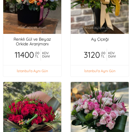
Renkli Gül ve Beyaz
Ay Çiçeği
Orkide Aranjmanı
11400
3120
,00
KDV
,00
KDV
TL
Dahil
TL
Dahil
İstanbul'a Aynı Gün
İstanbul'a Aynı Gün