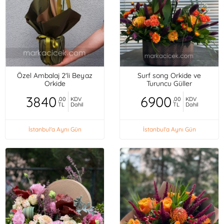
Özel Ambalaj 2'li Beyaz
Surf song Orkide ve
Orkide
Turuncu Güller
3840
6900
,00
KDV
,00
KDV
TL
Dahil
TL
Dahil
İstanbul'a Aynı Gün
İstanbul'a Aynı Gün