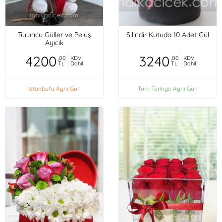
Turuncu Güller ve Peluş
Silindir Kutuda 10 Adet Gül
Ayıcık
4200
3240
,00
KDV
,00
KDV
TL
Dahil
TL
Dahil
İstanbul'a Aynı Gün
Tüm Türkiye Aynı Gün