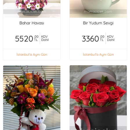
Bahar Havası
Bir Yudum Sevgi
5520
3360
,00
KDV
,00
KDV
TL
Dahil
TL
Dahil
İstanbul'a Aynı Gün
İstanbul'a Aynı Gün