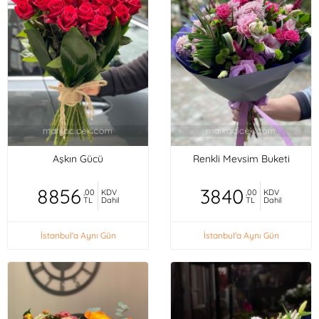
Aşkın Gücü
Renkli Mevsim Buketi
8856
3840
,00
KDV
,00
KDV
TL
Dahil
TL
Dahil
İstanbul'a Aynı Gün
İstanbul'a Aynı Gün