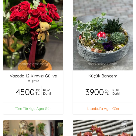
Vazoda 12 Kırmızı Gül ve
Küçük Bahçem
Ayıcık
4500
3900
,00
KDV
,00
KDV
TL
Dahil
TL
Dahil
Tüm Türkiye Aynı Gün
İstanbul'a Aynı Gün