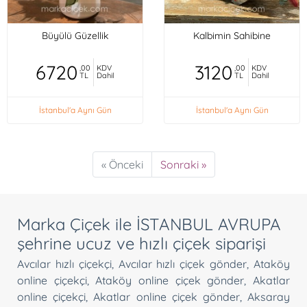
Büyülü Güzellik
Kalbimin Sahibine
6720
3120
,00
KDV
,00
KDV
TL
Dahil
TL
Dahil
İstanbul'a Aynı Gün
İstanbul'a Aynı Gün
« Önceki
Sonraki »
Marka Çiçek ile İSTANBUL AVRUPA
şehrine ucuz ve hızlı çiçek siparişi
Avcılar hızlı çiçekçi
,
Avcılar hızlı çiçek gönder
,
Ataköy
online çiçekçi
,
Ataköy online çiçek gönder
,
Akatlar
online çiçekçi
,
Akatlar online çiçek gönder
,
Aksaray