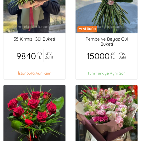
YENİ ÜRÜN
35 Kırmızı Gül Buketi
Pembe ve Beyaz Gül
Buketi
9840
15000
,00
KDV
,00
KDV
TL
Dahil
TL
Dahil
İstanbul'a Aynı Gün
Tüm Türkiye Aynı Gün