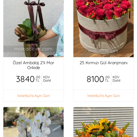
Özel Ambalaj 2'li Mor
25 Kırmızı Gül Aranjmanı
Orkide
3840
8100
,00
KDV
,00
KDV
TL
Dahil
TL
Dahil
İstanbul'a Aynı Gün
İstanbul'a Aynı Gün