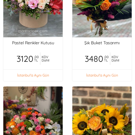
Pastel Renkler Kutusu
Şık Buket Tasarımı
3120
3480
,00
KDV
,00
KDV
TL
Dahil
TL
Dahil
İstanbul'a Aynı Gün
İstanbul'a Aynı Gün