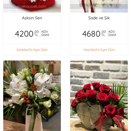
Aşksın Sen
Sade ve Şık
4200
4680
,00
KDV
,00
KDV
TL
Dahil
TL
Dahil
İstanbul'a Aynı Gün
İstanbul'a Aynı Gün