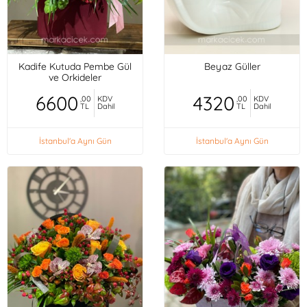
Kadife Kutuda Pembe Gül
Beyaz Güller
ve Orkideler
6600
4320
,00
KDV
,00
KDV
TL
Dahil
TL
Dahil
İstanbul'a Aynı Gün
İstanbul'a Aynı Gün