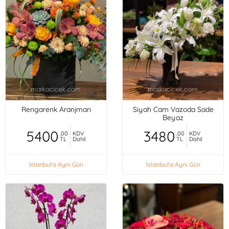
Rengarenk Aranjman
Siyah Cam Vazoda Sade
Beyaz
5400
3480
,00
KDV
,00
KDV
TL
Dahil
TL
Dahil
İstanbul'a Aynı Gün
İstanbul'a Aynı Gün