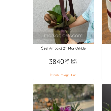
Özel Ambalaj 2'li Mor Orkide
3840
,00
KDV
TL
Dahil
İstanbul'a Aynı Gün