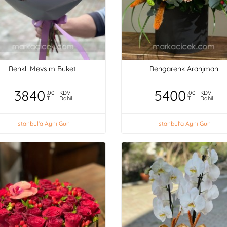
Renkli Mevsim Buketi
Rengarenk Aranjman
3840
5400
,00
KDV
,00
KDV
TL
Dahil
TL
Dahil
İstanbul'a Aynı Gün
İstanbul'a Aynı Gün