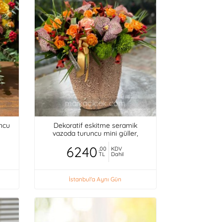
uncu
Dekoratif eskitme seramik
vazoda turuncu mini güller,
orkideler,
6240
,00
KDV
TL
Dahil
İstanbul'a Aynı Gün