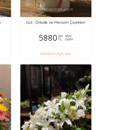
m
Gül , Orkide ve Mevsim Çiçekleri
5880
,00
KDV
TL
Dahil
İstanbul'a Aynı Gün