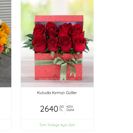
Kutuda Kırmızı Güller
2640
,00
KDV
TL
Dahil
Tüm Türkiye Aynı Gün