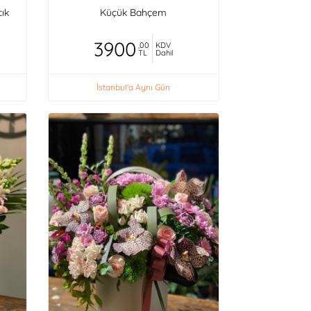
cık
Küçük Bahçem
3900
,00
KDV
TL
Dahil
İstanbul'a Aynı Gün