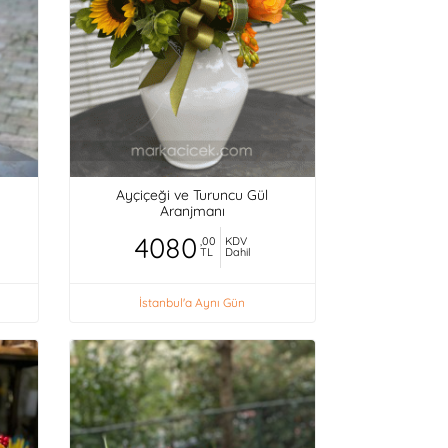
Ayçiçeği ve Turuncu Gül
Aranjmanı
4080
,00
KDV
TL
Dahil
İstanbul'a Aynı Gün