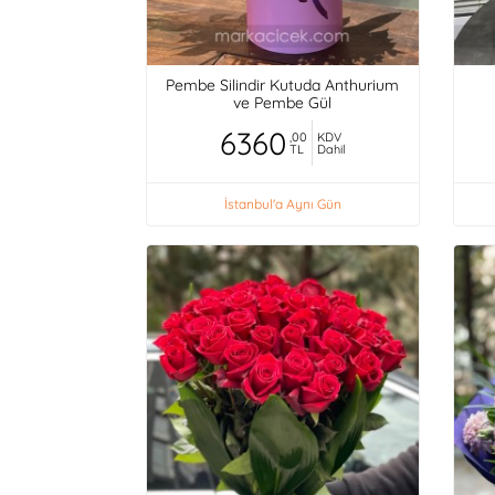
Pembe Silindir Kutuda Anthurium
ve Pembe Gül
6360
,00
KDV
TL
Dahil
İstanbul'a Aynı Gün