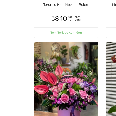
Turuncu Mor Mevsim Buketi
Ma
3840
,00
KDV
TL
Dahil
Tüm Türkiye Aynı Gün