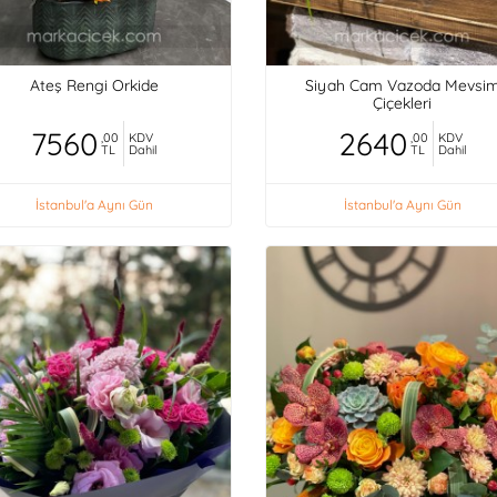
Ateş Rengi Orkide
Siyah Cam Vazoda Mevsi
Çiçekleri
7560
2640
,00
KDV
,00
KDV
TL
Dahil
TL
Dahil
İstanbul'a Aynı Gün
İstanbul'a Aynı Gün