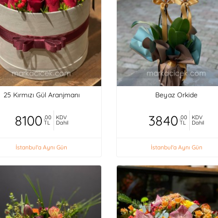
25 Kırmızı Gül Aranjmanı
Beyaz Orkide
8100
3840
,00
KDV
,00
KDV
TL
Dahil
TL
Dahil
İstanbul'a Aynı Gün
İstanbul'a Aynı Gün