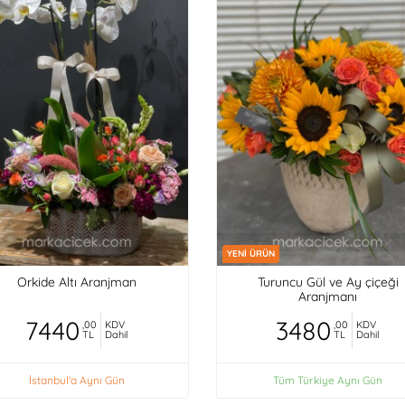
YENİ ÜRÜN
Orkide Altı Aranjman
Turuncu Gül ve Ay çiçeği
Aranjmanı
7440
3480
,00
KDV
,00
KDV
TL
Dahil
TL
Dahil
İstanbul'a Aynı Gün
Tüm Türkiye Aynı Gün