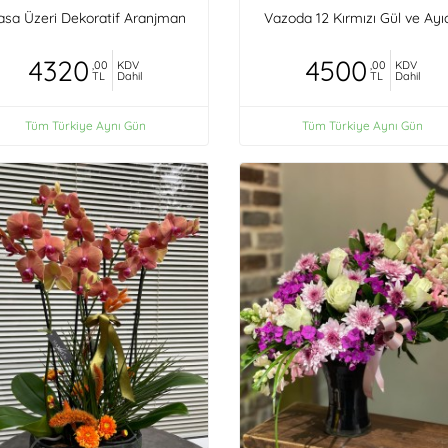
sa Üzeri Dekoratif Aranjman
Vazoda 12 Kırmızı Gül ve Ayı
4320
4500
,00
KDV
,00
KDV
TL
Dahil
TL
Dahil
Tüm Türkiye Aynı Gün
Tüm Türkiye Aynı Gün