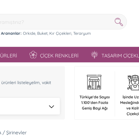
 Arananlar:
Orkide,
Buket,
Kır Çiçekleri,
Teraryum
TÜRLERİ
ÇİÇEK RENKLERİ
TASARIM ÇİÇEK
n
rünleri listeleyelim, vakit
Türkiye'de Sayısı
İşinde U
1.100'den Fazla
Mesleğind
Geniş Bayi Ağı
ve Kali
Çiçekçi
/ Şirinevler