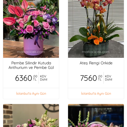
Pembe Silindir Kutuda
Ateş Rengi Orkide
Anthurium ve Pembe Gül
6360
7560
,00
KDV
,00
KDV
TL
Dahil
TL
Dahil
İstanbul'a Aynı Gün
İstanbul'a Aynı Gün