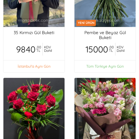
YENİ ÜRÜN
35 Kırmızı Gül Buketi
Pembe ve Beyaz Gül
Buketi
9840
15000
,00
KDV
,00
KDV
TL
Dahil
TL
Dahil
İstanbul'a Aynı Gün
Tüm Türkiye Aynı Gün