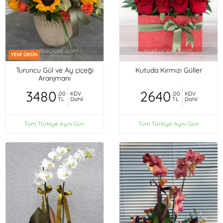
YENİ ÜRÜN
Turuncu Gül ve Ay çiçeği
Kutuda Kırmızı Güller
Aranjmanı
3480
2640
,00
KDV
,00
KDV
TL
Dahil
TL
Dahil
Tüm Türkiye Aynı Gün
Tüm Türkiye Aynı Gün