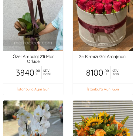
Özel Ambalaj 2'li Mor
25 Kırmızı Gül Aranjmanı
Orkide
3840
8100
,00
KDV
,00
KDV
TL
Dahil
TL
Dahil
İstanbul'a Aynı Gün
İstanbul'a Aynı Gün