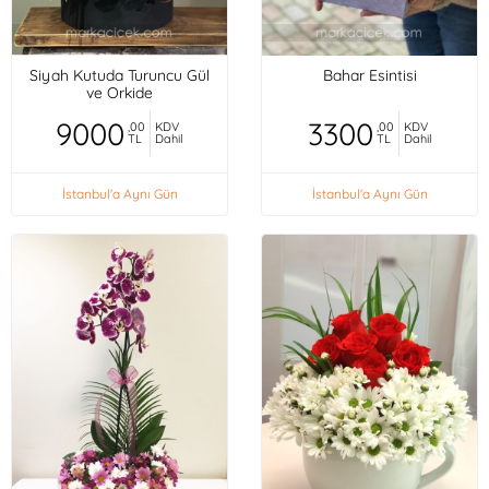
Siyah Kutuda Turuncu Gül
Bahar Esintisi
ve Orkide
9000
3300
,00
KDV
,00
KDV
TL
Dahil
TL
Dahil
İstanbul'a Aynı Gün
İstanbul'a Aynı Gün