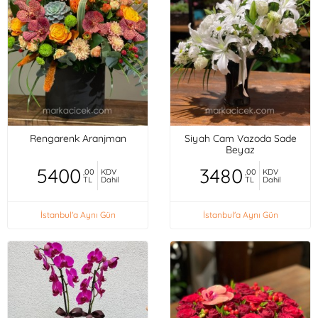
Rengarenk Aranjman
Siyah Cam Vazoda Sade
Beyaz
5400
3480
,00
KDV
,00
KDV
TL
Dahil
TL
Dahil
İstanbul'a Aynı Gün
İstanbul'a Aynı Gün