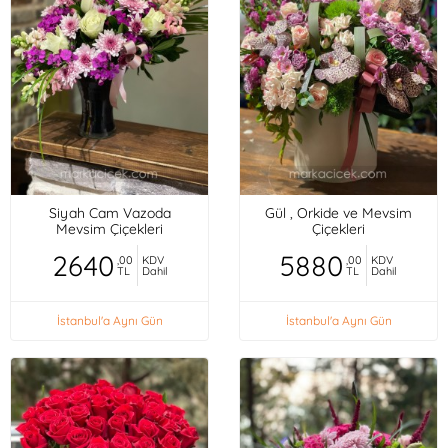
Siyah Cam Vazoda
Gül , Orkide ve Mevsim
Mevsim Çiçekleri
Çiçekleri
2640
5880
,00
KDV
,00
KDV
TL
Dahil
TL
Dahil
İstanbul'a Aynı Gün
İstanbul'a Aynı Gün