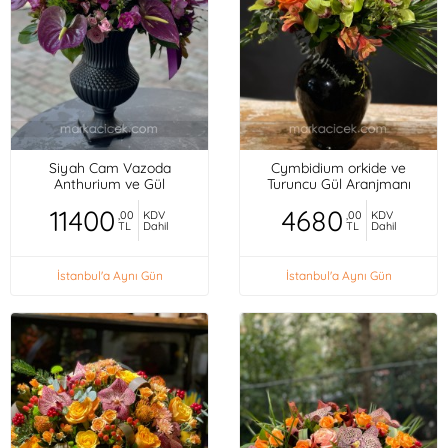
Siyah Cam Vazoda
Cymbidium orkide ve
Anthurium ve Gül
Turuncu Gül Aranjmanı
11400
4680
,00
KDV
,00
KDV
TL
Dahil
TL
Dahil
İstanbul'a Aynı Gün
İstanbul'a Aynı Gün