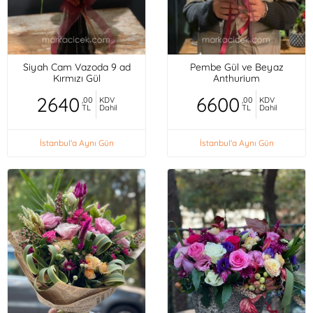
Siyah Cam Vazoda 9 ad
Pembe Gül ve Beyaz
Kırmızı Gül
Anthurium
2640
6600
,00
KDV
,00
KDV
TL
Dahil
TL
Dahil
İstanbul'a Aynı Gün
İstanbul'a Aynı Gün