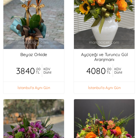
Beyaz Orkide
Ayçiçeği ve Turuncu Gül
Aranjmanı
3840
4080
,00
KDV
,00
KDV
TL
Dahil
TL
Dahil
İstanbul'a Aynı Gün
İstanbul'a Aynı Gün