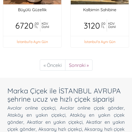
Büyülü Güzellik
Kalbimin Sahibine
6720
3120
,00
KDV
,00
KDV
TL
Dahil
TL
Dahil
İstanbul'a Aynı Gün
İstanbul'a Aynı Gün
« Önceki
Sonraki »
Marka Çiçek ile İSTANBUL AVRUPA
şehrine ucuz ve hızlı çiçek siparişi
Avcılar online çiçekçi
,
Avcılar online çiçek gönder
,
Ataköy en yakın çiçekçi
,
Ataköy en yakın çiçek
gönder
,
Akatlar en yakın çiçekçi
,
Akatlar en yakın
çiçek gönder
,
Aksaray hızlı çiçekçi
,
Aksaray hızlı çiçek