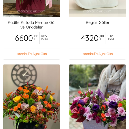
Kadife Kutuda Pembe Gül
Beyaz Güller
ve Orkideler
6600
4320
,00
KDV
,00
KDV
TL
Dahil
TL
Dahil
İstanbul'a Aynı Gün
İstanbul'a Aynı Gün