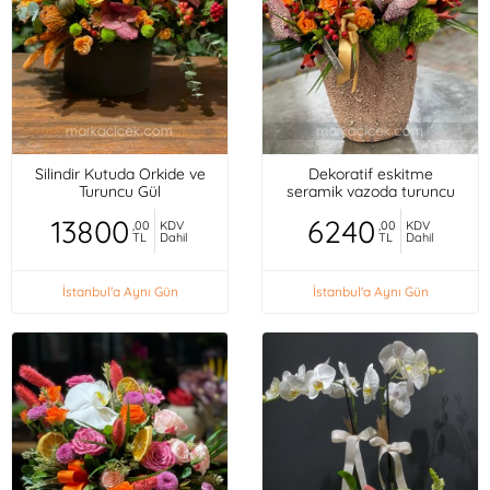
Silindir Kutuda Orkide ve
Dekoratif eskitme
Turuncu Gül
seramik vazoda turuncu
mini güller, orkideler,
13800
6240
,00
KDV
,00
KDV
TL
Dahil
TL
Dahil
İstanbul'a Aynı Gün
İstanbul'a Aynı Gün