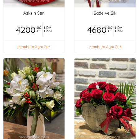
Aşksın Sen
Sade ve Şık
4200
4680
,00
KDV
,00
KDV
TL
Dahil
TL
Dahil
İstanbul'a Aynı Gün
İstanbul'a Aynı Gün