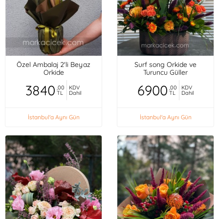
Özel Ambalaj 2'li Beyaz
Surf song Orkide ve
Orkide
Turuncu Güller
3840
6900
,00
KDV
,00
KDV
TL
Dahil
TL
Dahil
İstanbul'a Aynı Gün
İstanbul'a Aynı Gün