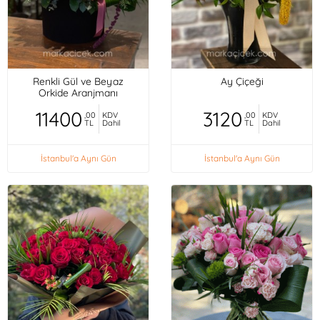
Renkli Gül ve Beyaz
Ay Çiçeği
Orkide Aranjmanı
11400
3120
,00
KDV
,00
KDV
TL
Dahil
TL
Dahil
İstanbul'a Aynı Gün
İstanbul'a Aynı Gün