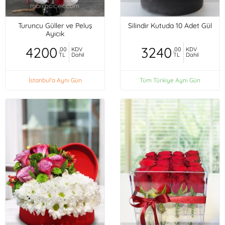
Turuncu Güller ve Peluş
Silindir Kutuda 10 Adet Gül
Ayıcık
4200
3240
,00
KDV
,00
KDV
TL
Dahil
TL
Dahil
İstanbul'a Aynı Gün
Tüm Türkiye Aynı Gün