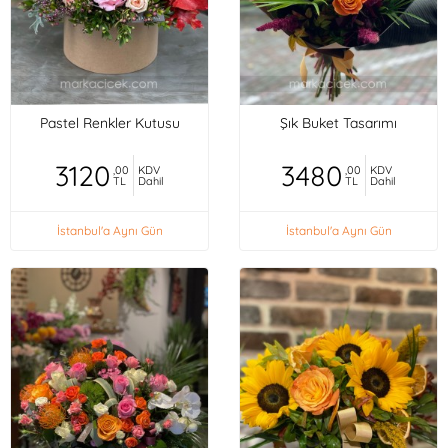
Pastel Renkler Kutusu
Şık Buket Tasarımı
3120
3480
,00
KDV
,00
KDV
TL
Dahil
TL
Dahil
İstanbul'a Aynı Gün
İstanbul'a Aynı Gün