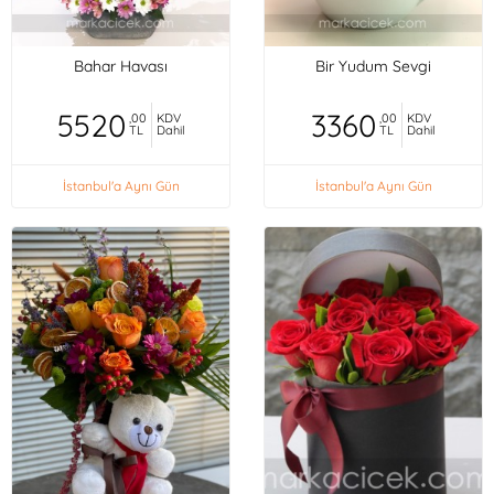
Bahar Havası
Bir Yudum Sevgi
5520
3360
,00
KDV
,00
KDV
TL
Dahil
TL
Dahil
İstanbul'a Aynı Gün
İstanbul'a Aynı Gün