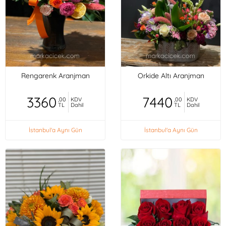
Rengarenk Aranjman
Orkide Altı Aranjman
3360
7440
,00
KDV
,00
KDV
TL
Dahil
TL
Dahil
İstanbul'a Aynı Gün
İstanbul'a Aynı Gün