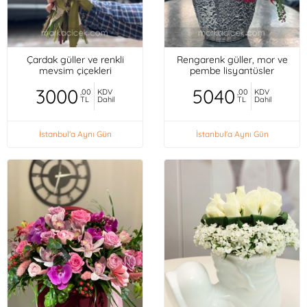
Çardak güller ve renkli
Rengarenk güller, mor ve
mevsim çiçekleri
pembe lisyantüsler
3000
5040
,00
KDV
,00
KDV
TL
Dahil
TL
Dahil
İstanbul'a Aynı Gün
İstanbul'a Aynı Gün