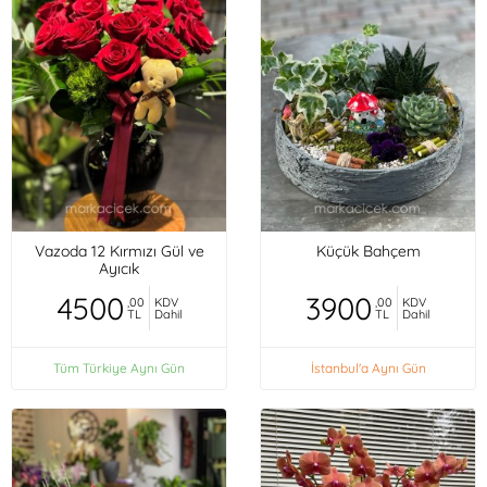
Vazoda 12 Kırmızı Gül ve
Küçük Bahçem
Ayıcık
4500
3900
,00
KDV
,00
KDV
TL
Dahil
TL
Dahil
Tüm Türkiye Aynı Gün
İstanbul'a Aynı Gün