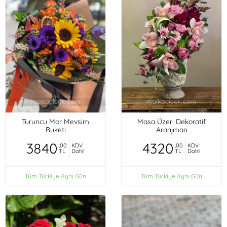
Turuncu Mor Mevsim
Masa Üzeri Dekoratif
Buketi
Aranjman
3840
4320
,00
KDV
,00
KDV
TL
Dahil
TL
Dahil
Tüm Türkiye Aynı Gün
Tüm Türkiye Aynı Gün