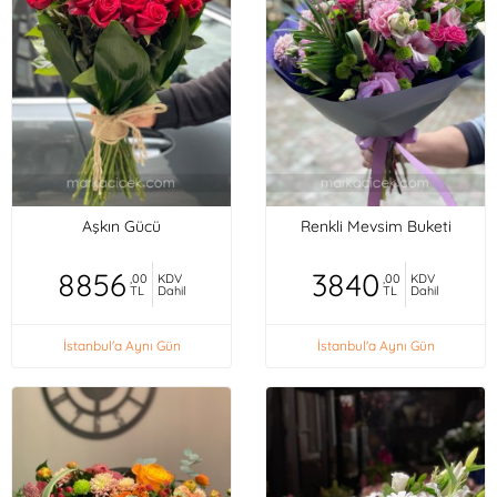
Aşkın Gücü
Renkli Mevsim Buketi
8856
3840
,00
KDV
,00
KDV
TL
Dahil
TL
Dahil
İstanbul'a Aynı Gün
İstanbul'a Aynı Gün