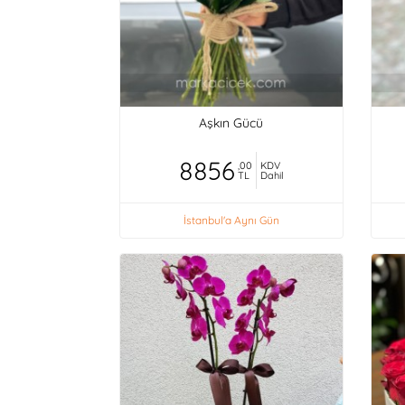
Aşkın Gücü
8856
,00
KDV
TL
Dahil
İstanbul'a Aynı Gün