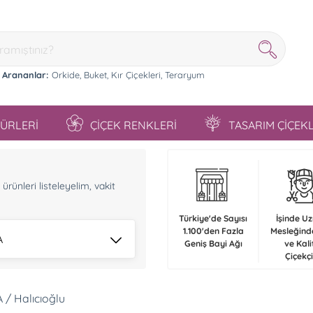
 Arananlar:
Orkide,
Buket,
Kır Çiçekleri,
Teraryum
TÜRLERİ
ÇİÇEK RENKLERİ
TASARIM ÇİÇEK
n
rünleri listeleyelim, vakit
Türkiye'de Sayısı
İşinde U
1.100'den Fazla
Mesleğind
A
Geniş Bayi Ağı
ve Kali
Çiçekçi
 / Halıcıoğlu