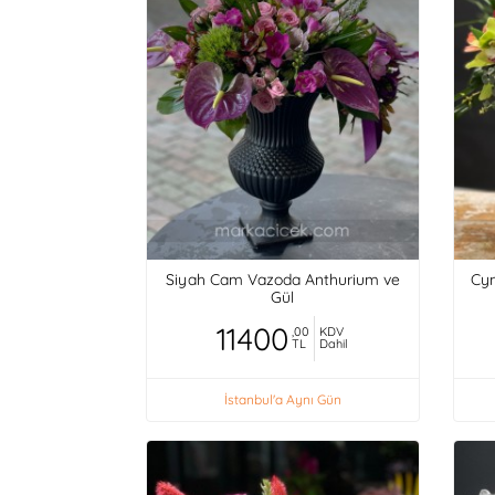
Siyah Cam Vazoda Anthurium ve
Cym
Gül
11400
,00
KDV
TL
Dahil
İstanbul'a Aynı Gün