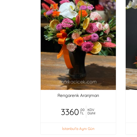
Rengarenk Aranjman
3360
,00
KDV
TL
Dahil
İstanbul'a Aynı Gün