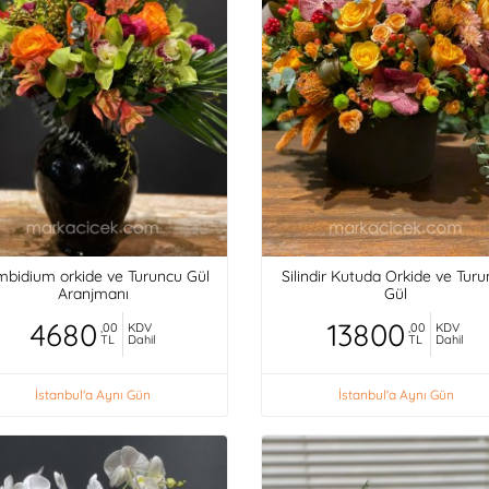
bidium orkide ve Turuncu Gül
Silindir Kutuda Orkide ve Tur
Aranjmanı
Gül
4680
13800
,00
KDV
,00
KDV
TL
Dahil
TL
Dahil
İstanbul'a Aynı Gün
İstanbul'a Aynı Gün