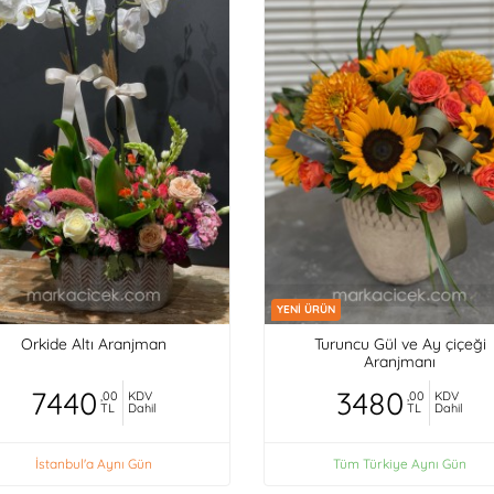
YENİ ÜRÜN
Orkide Altı Aranjman
Turuncu Gül ve Ay çiçeği
Aranjmanı
7440
3480
,00
KDV
,00
KDV
TL
Dahil
TL
Dahil
İstanbul'a Aynı Gün
Tüm Türkiye Aynı Gün