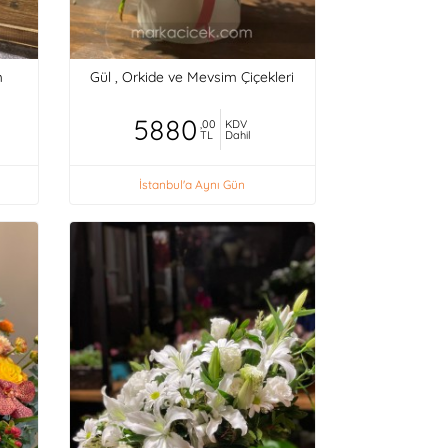
m
Gül , Orkide ve Mevsim Çiçekleri
5880
,00
KDV
TL
Dahil
İstanbul'a Aynı Gün