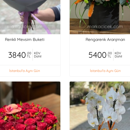
Renkli Mevsim Buketi
Rengarenk Aranjman
3840
5400
,00
KDV
,00
KDV
TL
Dahil
TL
Dahil
İstanbul'a Aynı Gün
İstanbul'a Aynı Gün