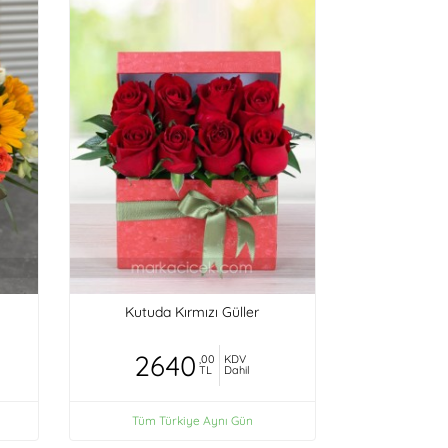
Kutuda Kırmızı Güller
2640
,00
KDV
TL
Dahil
Tüm Türkiye Aynı Gün