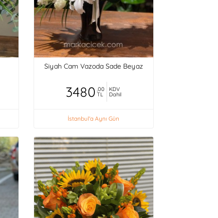
Siyah Cam Vazoda Sade Beyaz
3480
,00
KDV
TL
Dahil
İstanbul'a Aynı Gün