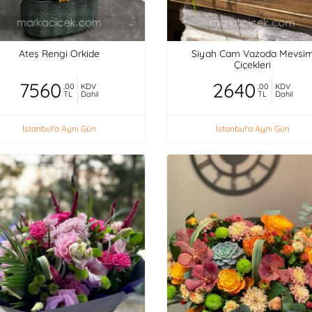
Ateş Rengi Orkide
Siyah Cam Vazoda Mevsi
Çiçekleri
7560
2640
,00
KDV
,00
KDV
TL
Dahil
TL
Dahil
İstanbul'a Aynı Gün
İstanbul'a Aynı Gün