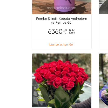
Pembe Silindir Kutuda Anthurium
ve Pembe Gül
6360
,00
KDV
TL
Dahil
İstanbul'a Aynı Gün