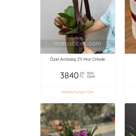
Özel Ambalaj 2'li Mor Orkide
3840
,00
KDV
TL
Dahil
İstanbul'a Aynı Gün