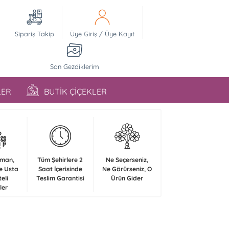
Sipariş Takip
Üye Giriş
/
Üye Kayıt
Son Gezdiklerim
LER
BUTİK ÇİÇEKLER
zman,
Tüm Şehirlere 2
Ne Seçerseniz,
e Usta
Saat İçerisinde
Ne Görürseniz, O
teli
Teslim Garantisi
Ürün Gider
ler