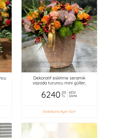
uncu
Dekoratif eskitme seramik
vazoda turuncu mini güller,
orkideler,
6240
,00
KDV
TL
Dahil
İstanbul'a Aynı Gün