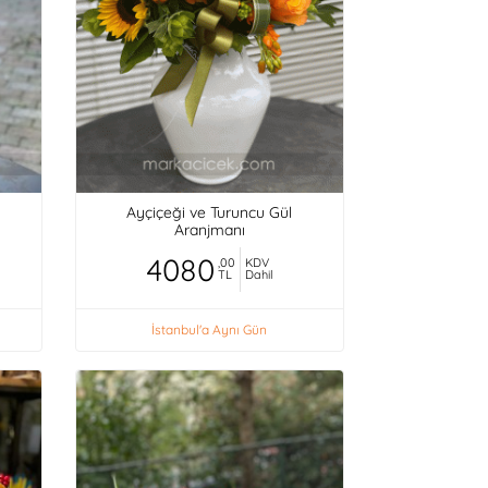
Ayçiçeği ve Turuncu Gül
Aranjmanı
4080
,00
KDV
TL
Dahil
İstanbul'a Aynı Gün