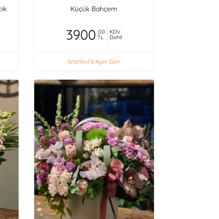
cık
Küçük Bahçem
3900
,00
KDV
TL
Dahil
İstanbul'a Aynı Gün