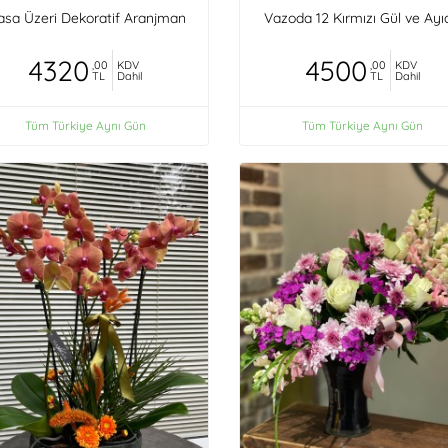
sa Üzeri Dekoratif Aranjman
Vazoda 12 Kırmızı Gül ve Ayı
4320
4500
,00
KDV
,00
KDV
TL
Dahil
TL
Dahil
Tüm Türkiye Aynı Gün
Tüm Türkiye Aynı Gün