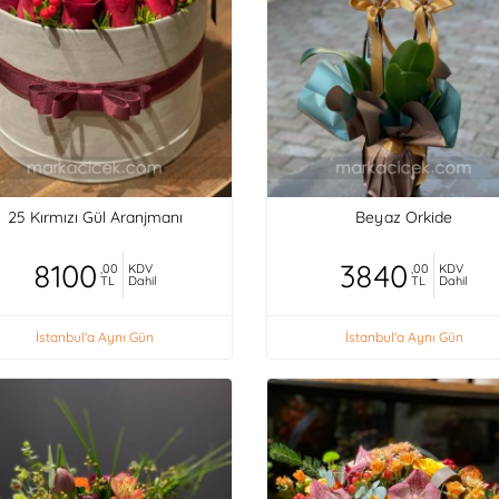
25 Kırmızı Gül Aranjmanı
Beyaz Orkide
8100
3840
,00
KDV
,00
KDV
TL
Dahil
TL
Dahil
İstanbul'a Aynı Gün
İstanbul'a Aynı Gün