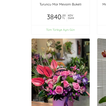
Turuncu Mor Mevsim Buketi
Ma
3840
,00
KDV
TL
Dahil
Tüm Türkiye Aynı Gün