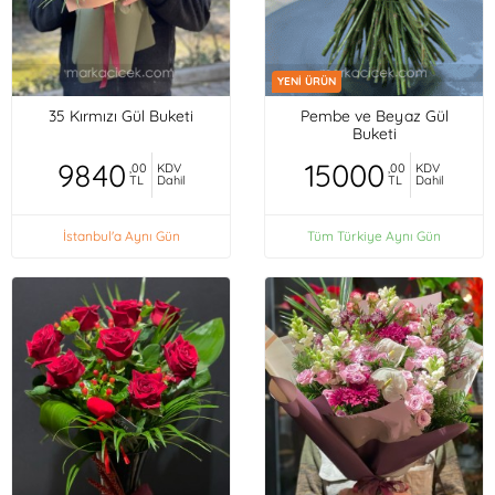
YENİ ÜRÜN
35 Kırmızı Gül Buketi
Pembe ve Beyaz Gül
Buketi
9840
15000
,00
KDV
,00
KDV
TL
Dahil
TL
Dahil
İstanbul'a Aynı Gün
Tüm Türkiye Aynı Gün