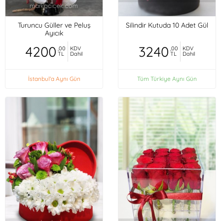
Turuncu Güller ve Peluş
Silindir Kutuda 10 Adet Gül
Ayıcık
4200
3240
,00
KDV
,00
KDV
TL
Dahil
TL
Dahil
İstanbul'a Aynı Gün
Tüm Türkiye Aynı Gün