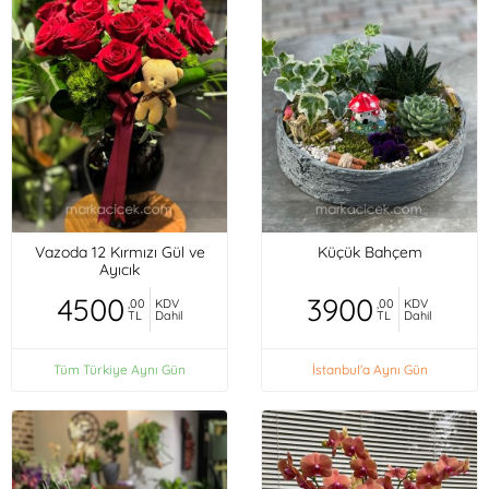
Vazoda 12 Kırmızı Gül ve
Küçük Bahçem
Ayıcık
4500
3900
,00
KDV
,00
KDV
TL
Dahil
TL
Dahil
Tüm Türkiye Aynı Gün
İstanbul'a Aynı Gün