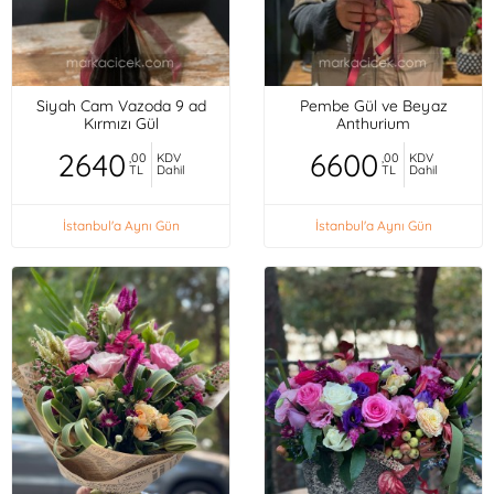
Siyah Cam Vazoda 9 ad
Pembe Gül ve Beyaz
Kırmızı Gül
Anthurium
2640
6600
,00
KDV
,00
KDV
TL
Dahil
TL
Dahil
İstanbul'a Aynı Gün
İstanbul'a Aynı Gün