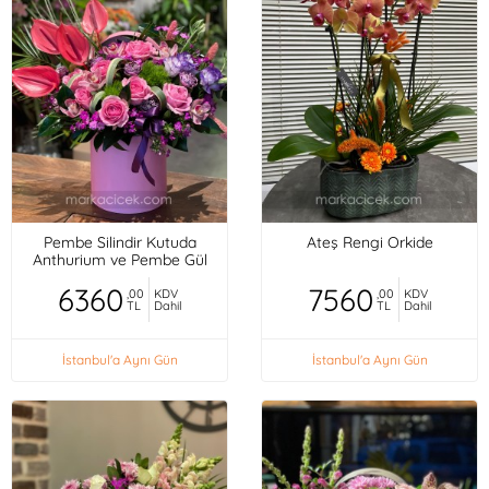
Pembe Silindir Kutuda
Ateş Rengi Orkide
Anthurium ve Pembe Gül
6360
7560
,00
KDV
,00
KDV
TL
Dahil
TL
Dahil
İstanbul'a Aynı Gün
İstanbul'a Aynı Gün