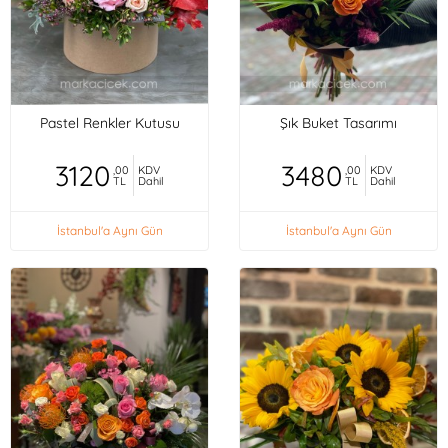
Pastel Renkler Kutusu
Şık Buket Tasarımı
3120
3480
,00
KDV
,00
KDV
TL
Dahil
TL
Dahil
İstanbul'a Aynı Gün
İstanbul'a Aynı Gün