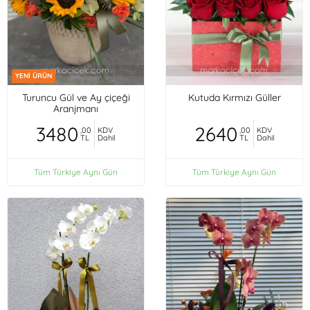
YENİ ÜRÜN
Turuncu Gül ve Ay çiçeği
Kutuda Kırmızı Güller
Aranjmanı
3480
2640
,00
KDV
,00
KDV
TL
Dahil
TL
Dahil
Tüm Türkiye Aynı Gün
Tüm Türkiye Aynı Gün