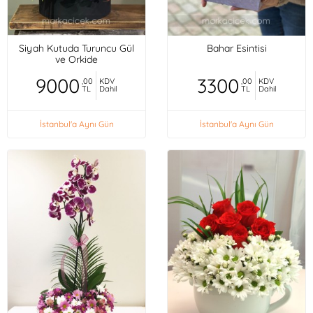
Siyah Kutuda Turuncu Gül
Bahar Esintisi
ve Orkide
9000
3300
,00
KDV
,00
KDV
TL
Dahil
TL
Dahil
İstanbul'a Aynı Gün
İstanbul'a Aynı Gün