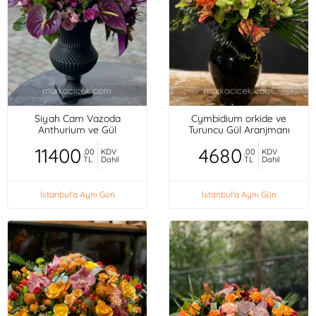
Siyah Cam Vazoda
Cymbidium orkide ve
Anthurium ve Gül
Turuncu Gül Aranjmanı
11400
4680
,00
KDV
,00
KDV
TL
Dahil
TL
Dahil
İstanbul'a Aynı Gün
İstanbul'a Aynı Gün