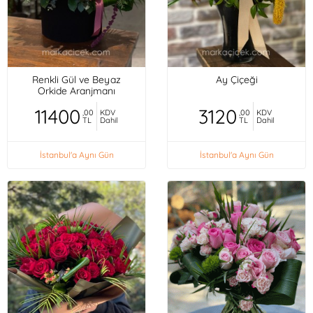
Renkli Gül ve Beyaz
Ay Çiçeği
Orkide Aranjmanı
11400
3120
,00
KDV
,00
KDV
TL
Dahil
TL
Dahil
İstanbul'a Aynı Gün
İstanbul'a Aynı Gün