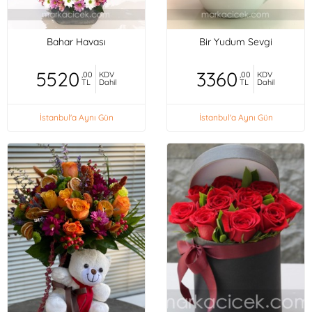
Bahar Havası
Bir Yudum Sevgi
5520
3360
,00
KDV
,00
KDV
TL
Dahil
TL
Dahil
İstanbul'a Aynı Gün
İstanbul'a Aynı Gün