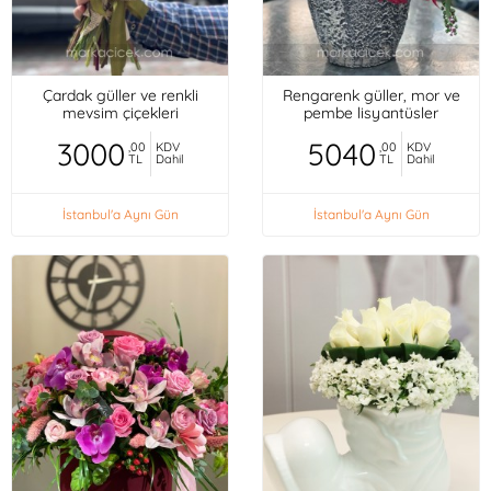
Çardak güller ve renkli
Rengarenk güller, mor ve
mevsim çiçekleri
pembe lisyantüsler
3000
5040
,00
KDV
,00
KDV
TL
Dahil
TL
Dahil
İstanbul'a Aynı Gün
İstanbul'a Aynı Gün