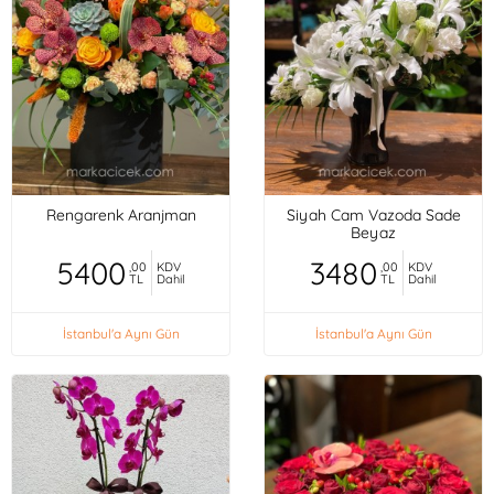
Rengarenk Aranjman
Siyah Cam Vazoda Sade
Beyaz
5400
3480
,00
KDV
,00
KDV
TL
Dahil
TL
Dahil
İstanbul'a Aynı Gün
İstanbul'a Aynı Gün