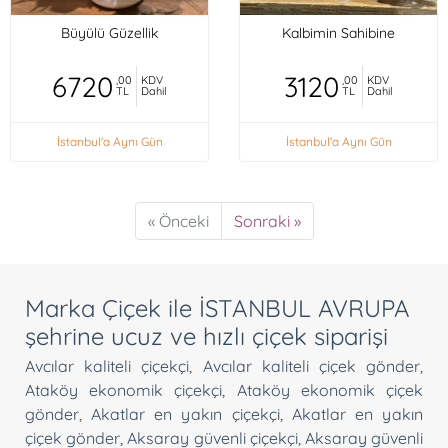
Büyülü Güzellik
Kalbimin Sahibine
6720
3120
,00
KDV
,00
KDV
TL
Dahil
TL
Dahil
İstanbul'a Aynı Gün
İstanbul'a Aynı Gün
« Önceki
Sonraki »
Marka Çiçek ile İSTANBUL AVRUPA
şehrine ucuz ve hızlı çiçek siparişi
Avcılar kaliteli çiçekçi
,
Avcılar kaliteli çiçek gönder
,
Ataköy ekonomik çiçekçi
,
Ataköy ekonomik çiçek
gönder
,
Akatlar en yakın çiçekçi
,
Akatlar en yakın
çiçek gönder
,
Aksaray güvenli çiçekçi
,
Aksaray güvenli