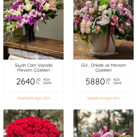
Siyah Cam Vazoda
Gül , Orkide ve Mevsim
Mevsim Çiçekleri
Çiçekleri
2640
5880
,00
KDV
,00
KDV
TL
Dahil
TL
Dahil
İstanbul'a Aynı Gün
İstanbul'a Aynı Gün