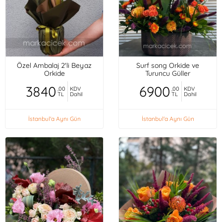
Özel Ambalaj 2'li Beyaz
Surf song Orkide ve
Orkide
Turuncu Güller
3840
6900
,00
KDV
,00
KDV
TL
Dahil
TL
Dahil
İstanbul'a Aynı Gün
İstanbul'a Aynı Gün