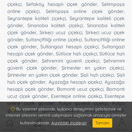
çiçekçi
,
Sefaköy hesaplı çiçek gönder
,
Selimpaşa
online çiçekçi
,
Selimpaşa online çiçek gönder
,
Seyrantepe kaliteli çiçekçi
,
Seyrantepe kaliteli çiçek
gönder
,
Sinanoba kaliteli çiçekçi
,
Sinanoba kaliteli
çiçek gönder
,
Sirkeci ucuz çiçekçi
,
Sirkeci ucuz çiçek
gönder
,
Sultançiftliği online çiçekçi
,
Sultançiftliği online
çiçek gönder
,
Sultangazi hesaplı çiçekçi
,
Sultangazi
hesaplı çiçek gönder
,
Sütlüce hızlı çiçekçi
,
Sütlüce hızlı
çiçek gönder
,
Şehremini güvenli çiçekçi
,
Şehremini
güvenli çiçek gönder
,
Şirinevler en yakın çiçekçi
,
Şirinevler en yakın çiçek gönder
,
Şişli hızlı çiçekçi
,
Şişli
hızlı çiçek gönder
,
Ayazağa hesaplı çiçekçi
,
Ayazağa
hesaplı çiçek gönder
,
Bomonti ucuz çiçekçi
,
Bomonti
ucuz çiçek gönder
,
Esentepe online çiçekçi
,
Esentepe
online çiçek gönder
,
Fulya güvenli çiçekçi
,
Fulya
Bu internet sitesinde, kullanıcı deneyimini geliştirmek ve
güvenli çiçek gönder
,
Taksim ekonomik çiçekçi
,
internet sitesinin verimli çalışmasını sağlamak amacıyla çerezler
Taksim ekonomik çiçek gönder
,
Teşvikiye ucuz çiçekçi
,
kullanılmaktadır.
Ayrıntıları inceleyin
Tamam
Teşvikiye ucuz çiçek gönder
,
Topağacı en yakın
Anasayfa
Sipariş Takip
Favorilerim
Destek
Hesabım
çiçekçi
,
Topağacı en yakın çiçek gönder
,
Tophane