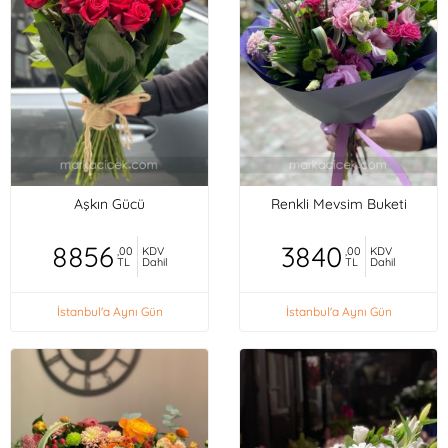
Aşkın Gücü
Renkli Mevsim Buketi
8856
3840
,00
KDV
,00
KDV
TL
Dahil
TL
Dahil
İstanbul'a Aynı Gün
İstanbul'a Aynı Gün