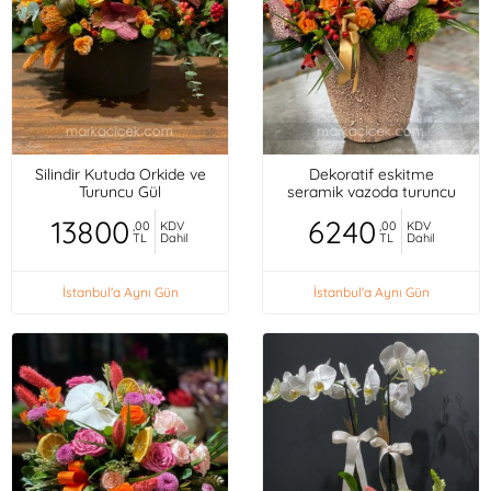
Silindir Kutuda Orkide ve
Dekoratif eskitme
Turuncu Gül
seramik vazoda turuncu
mini güller, orkideler,
13800
6240
,00
KDV
,00
KDV
TL
Dahil
TL
Dahil
İstanbul'a Aynı Gün
İstanbul'a Aynı Gün