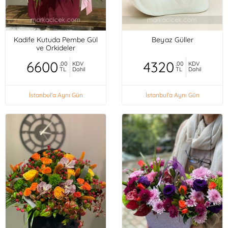
Kadife Kutuda Pembe Gül
Beyaz Güller
ve Orkideler
6600
4320
,00
KDV
,00
KDV
TL
Dahil
TL
Dahil
İstanbul'a Aynı Gün
İstanbul'a Aynı Gün