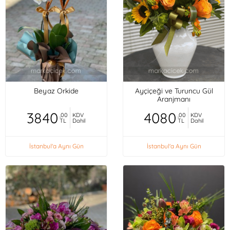
Beyaz Orkide
Ayçiçeği ve Turuncu Gül
Aranjmanı
3840
4080
,00
KDV
,00
KDV
TL
Dahil
TL
Dahil
İstanbul'a Aynı Gün
İstanbul'a Aynı Gün