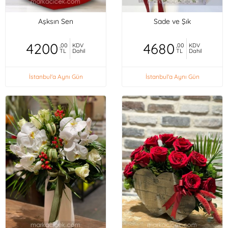
Aşksın Sen
Sade ve Şık
4200
4680
,00
KDV
,00
KDV
TL
Dahil
TL
Dahil
İstanbul'a Aynı Gün
İstanbul'a Aynı Gün