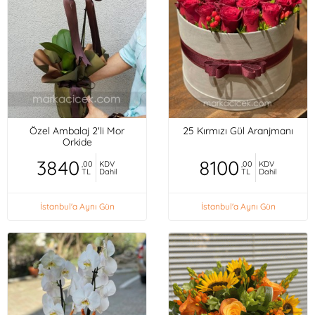
Özel Ambalaj 2'li Mor
25 Kırmızı Gül Aranjmanı
Orkide
3840
8100
,00
KDV
,00
KDV
TL
Dahil
TL
Dahil
İstanbul'a Aynı Gün
İstanbul'a Aynı Gün