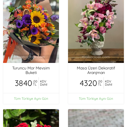
Turuncu Mor Mevsim
Masa Üzeri Dekoratif
Buketi
Aranjman
3840
4320
,00
KDV
,00
KDV
TL
Dahil
TL
Dahil
Tüm Türkiye Aynı Gün
Tüm Türkiye Aynı Gün