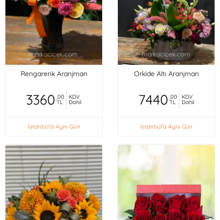
Rengarenk Aranjman
Orkide Altı Aranjman
3360
7440
,00
KDV
,00
KDV
TL
Dahil
TL
Dahil
İstanbul'a Aynı Gün
İstanbul'a Aynı Gün