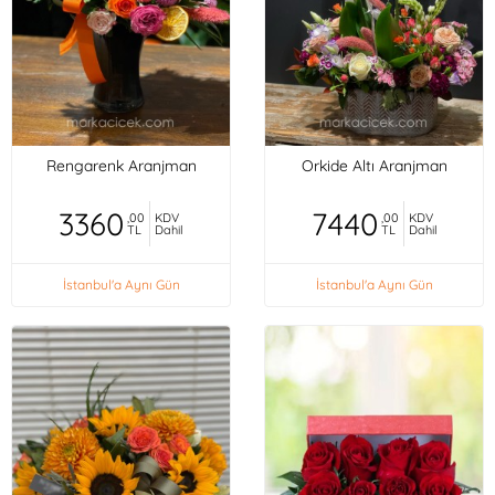
Rengarenk Aranjman
Orkide Altı Aranjman
3360
7440
,00
KDV
,00
KDV
TL
Dahil
TL
Dahil
İstanbul'a Aynı Gün
İstanbul'a Aynı Gün