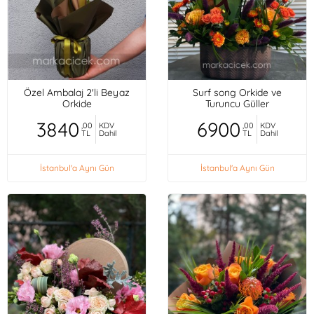
Özel Ambalaj 2'li Beyaz
Surf song Orkide ve
Orkide
Turuncu Güller
3840
6900
,00
KDV
,00
KDV
TL
Dahil
TL
Dahil
İstanbul'a Aynı Gün
İstanbul'a Aynı Gün