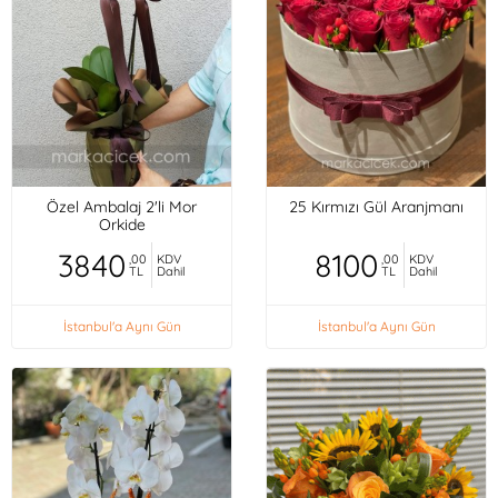
Özel Ambalaj 2'li Mor
25 Kırmızı Gül Aranjmanı
Orkide
3840
8100
,00
KDV
,00
KDV
TL
Dahil
TL
Dahil
İstanbul'a Aynı Gün
İstanbul'a Aynı Gün