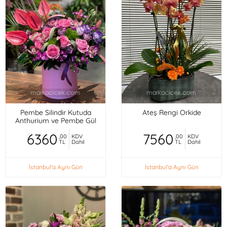
Pembe Silindir Kutuda
Ateş Rengi Orkide
Anthurium ve Pembe Gül
6360
7560
,00
KDV
,00
KDV
TL
Dahil
TL
Dahil
İstanbul'a Aynı Gün
İstanbul'a Aynı Gün