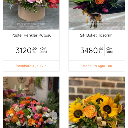
Pastel Renkler Kutusu
Şık Buket Tasarımı
3120
3480
,00
KDV
,00
KDV
TL
Dahil
TL
Dahil
İstanbul'a Aynı Gün
İstanbul'a Aynı Gün