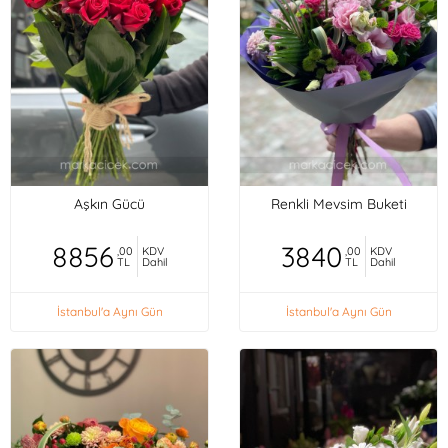
Aşkın Gücü
Renkli Mevsim Buketi
8856
3840
,00
KDV
,00
KDV
TL
Dahil
TL
Dahil
İstanbul'a Aynı Gün
İstanbul'a Aynı Gün