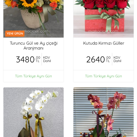
YENİ ÜRÜN
Turuncu Gül ve Ay çiçeği
Kutuda Kırmızı Güller
Aranjmanı
3480
2640
,00
KDV
,00
KDV
TL
Dahil
TL
Dahil
Tüm Türkiye Aynı Gün
Tüm Türkiye Aynı Gün