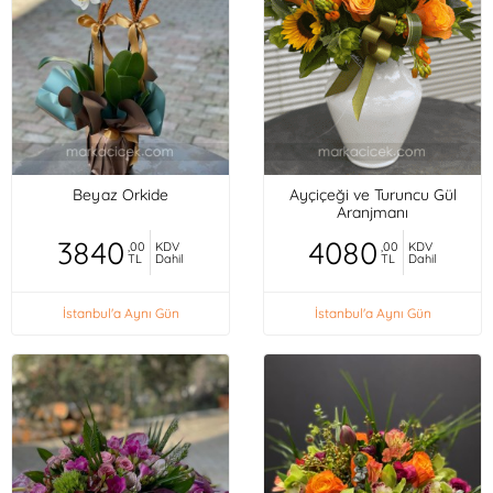
Beyaz Orkide
Ayçiçeği ve Turuncu Gül
Aranjmanı
3840
4080
,00
KDV
,00
KDV
TL
Dahil
TL
Dahil
İstanbul'a Aynı Gün
İstanbul'a Aynı Gün