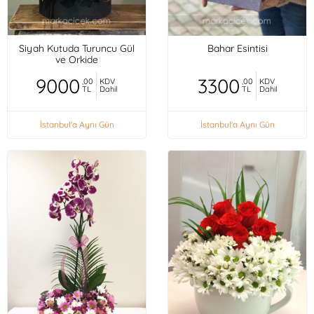
Siyah Kutuda Turuncu Gül
Bahar Esintisi
ve Orkide
9000
3300
,00
KDV
,00
KDV
TL
Dahil
TL
Dahil
İstanbul'a Aynı Gün
İstanbul'a Aynı Gün