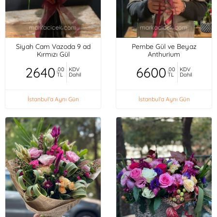
Siyah Cam Vazoda 9 ad
Pembe Gül ve Beyaz
Kırmızı Gül
Anthurium
2640
6600
,00
KDV
,00
KDV
TL
Dahil
TL
Dahil
İstanbul'a Aynı Gün
İstanbul'a Aynı Gün