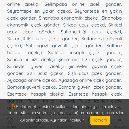
online çiçekçi
,
Selimpaşa online çiçek gönder
,
Seyrantepe en yakın çiçekçi
,
Seyrantepe en yakın
çiçek gönder
,
Sinanoba ekonomik çiçekçi
,
Sinanoba
ekonomik çiçek gönder
,
Sirkeci ucuz çiçekçi
,
Sirkeci
ucuz çiçek gönder
,
Sultançiftliği ucuz çiçekçi
,
Sultançiftliği ucuz çiçek gönder
,
Sultangazi güvenli
çiçekçi
,
Sultangazi güvenli çiçek gönder
,
Sütlüce
hesaplı çiçekçi
,
Sütlüce hesaplı çiçek gönder
,
Şehremini hızlı çiçekçi
,
Şehremini hızlı çiçek gönder
,
Şirinevler güvenli çiçekçi
,
Şirinevler güvenli çiçek
gönder
,
Şişli ucuz çiçekçi
,
Şişli ucuz çiçek gönder
,
Ayazağa online çiçekçi
,
Ayazağa online çiçek gönder
,
Bomonti güvenli çiçekçi
,
Bomonti güvenli çiçek gönder
,
Esentepe hesaplı çiçekçi
,
Esentepe hesaplı çiçek
gönder
,
Fulya kaliteli çiçekçi
,
Fulya kaliteli çiçek
Bu internet sitesinde, kullanıcı deneyimini geliştirmek ve
gönder
,
Taksim kaliteli çiçekçi
,
Taksim kaliteli çiçek
internet sitesinin verimli çalışmasını sağlamak amacıyla çerezler
gönder
,
Teşvikiye hesaplı çiçekçi
,
Teşvikiye hesaplı
kullanılmaktadır.
Ayrıntıları inceleyin
Tamam
çiçek gönder
,
Topağacı kaliteli çiçekçi
,
Topağacı
Anasayfa
Sipariş Takip
Favorilerim
Destek
Hesabım
kaliteli çiçek gönder
,
Tophane hızlı çiçekçi
,
Tophane