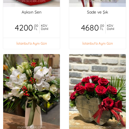
Aşksın Sen
Sade ve Şık
4200
4680
,00
KDV
,00
KDV
TL
Dahil
TL
Dahil
İstanbul'a Aynı Gün
İstanbul'a Aynı Gün