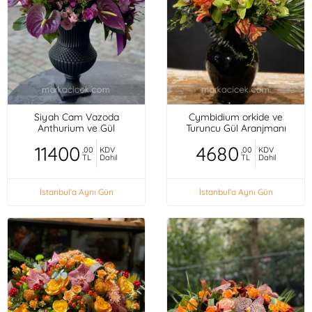
Siyah Cam Vazoda
Cymbidium orkide ve
Anthurium ve Gül
Turuncu Gül Aranjmanı
11400
4680
,00
KDV
,00
KDV
TL
Dahil
TL
Dahil
İstanbul'a Aynı Gün
İstanbul'a Aynı Gün