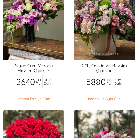
Siyah Cam Vazoda
Gül , Orkide ve Mevsim
Mevsim Çiçekleri
Çiçekleri
2640
5880
,00
KDV
,00
KDV
TL
Dahil
TL
Dahil
İstanbul'a Aynı Gün
İstanbul'a Aynı Gün