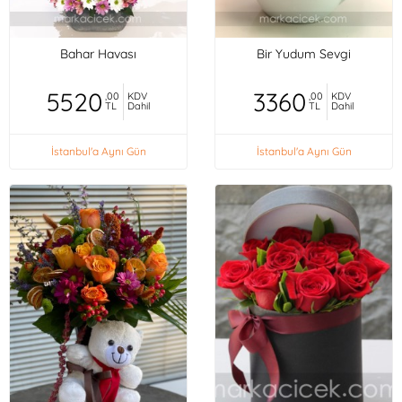
Bahar Havası
Bir Yudum Sevgi
5520
3360
,00
KDV
,00
KDV
TL
Dahil
TL
Dahil
İstanbul'a Aynı Gün
İstanbul'a Aynı Gün