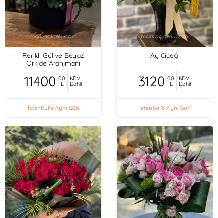
Renkli Gül ve Beyaz
Ay Çiçeği
Orkide Aranjmanı
11400
3120
,00
KDV
,00
KDV
TL
Dahil
TL
Dahil
İstanbul'a Aynı Gün
İstanbul'a Aynı Gün