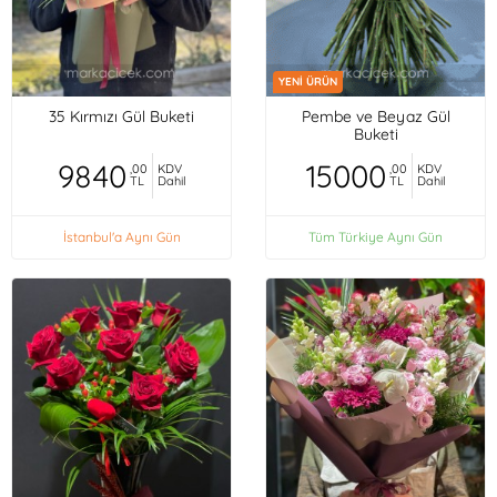
YENİ ÜRÜN
35 Kırmızı Gül Buketi
Pembe ve Beyaz Gül
Buketi
9840
15000
,00
KDV
,00
KDV
TL
Dahil
TL
Dahil
İstanbul'a Aynı Gün
Tüm Türkiye Aynı Gün