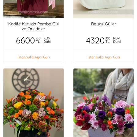
Kadife Kutuda Pembe Gül
Beyaz Güller
ve Orkideler
6600
4320
,00
KDV
,00
KDV
TL
Dahil
TL
Dahil
İstanbul'a Aynı Gün
İstanbul'a Aynı Gün