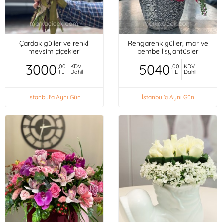
Çardak güller ve renkli
Rengarenk güller, mor ve
mevsim çiçekleri
pembe lisyantüsler
3000
5040
,00
KDV
,00
KDV
TL
Dahil
TL
Dahil
İstanbul'a Aynı Gün
İstanbul'a Aynı Gün