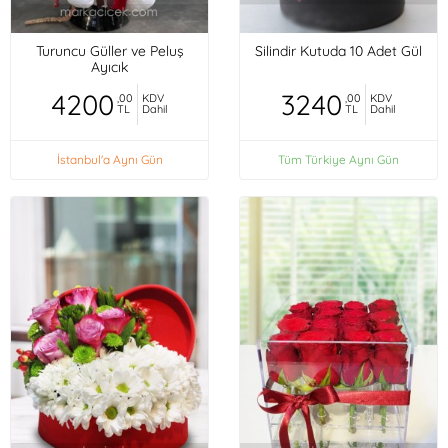
Turuncu Güller ve Peluş
Silindir Kutuda 10 Adet Gül
Ayıcık
4200
3240
,00
KDV
,00
KDV
TL
Dahil
TL
Dahil
İstanbul'a Aynı Gün
Tüm Türkiye Aynı Gün