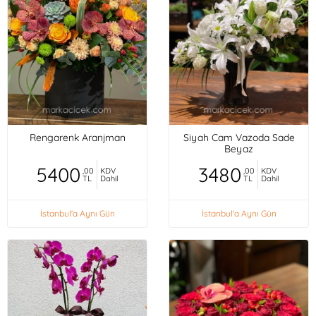
Rengarenk Aranjman
Siyah Cam Vazoda Sade
Beyaz
5400
3480
,00
KDV
,00
KDV
TL
Dahil
TL
Dahil
İstanbul'a Aynı Gün
İstanbul'a Aynı Gün