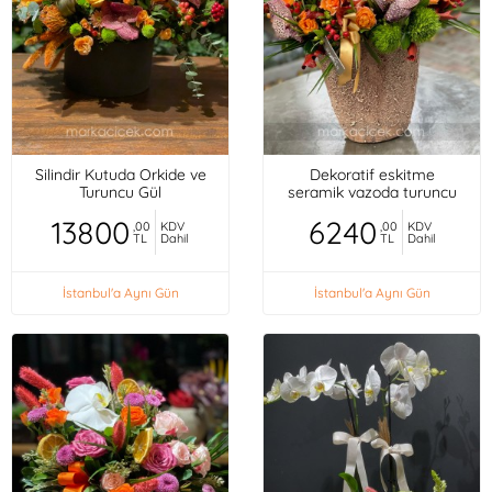
Silindir Kutuda Orkide ve
Dekoratif eskitme
Turuncu Gül
seramik vazoda turuncu
mini güller, orkideler,
13800
6240
,00
KDV
,00
KDV
TL
Dahil
TL
Dahil
İstanbul'a Aynı Gün
İstanbul'a Aynı Gün