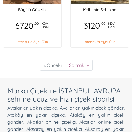
Büyülü Güzellik
Kalbimin Sahibine
6720
3120
,00
KDV
,00
KDV
TL
Dahil
TL
Dahil
İstanbul'a Aynı Gün
İstanbul'a Aynı Gün
« Önceki
Sonraki »
Marka Çiçek ile İSTANBUL AVRUPA
şehrine ucuz ve hızlı çiçek siparişi
Avcılar en yakın çiçekçi
,
Avcılar en yakın çiçek gönder
,
Ataköy en yakın çiçekçi
,
Ataköy en yakın çiçek
gönder
,
Akatlar online çiçekçi
,
Akatlar online çiçek
gönder
,
Aksaray en yakın çiçekçi
,
Aksaray en yakın