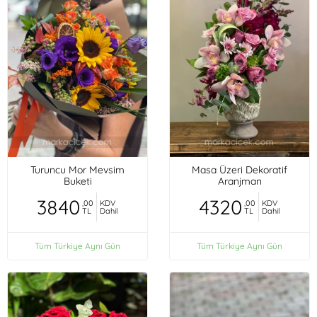
Turuncu Mor Mevsim
Masa Üzeri Dekoratif
Buketi
Aranjman
3840
4320
,00
KDV
,00
KDV
TL
Dahil
TL
Dahil
Tüm Türkiye Aynı Gün
Tüm Türkiye Aynı Gün