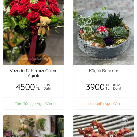
Vazoda 12 Kırmızı Gül ve
Küçük Bahçem
Ayıcık
4500
3900
,00
KDV
,00
KDV
TL
Dahil
TL
Dahil
Tüm Türkiye Aynı Gün
İstanbul'a Aynı Gün