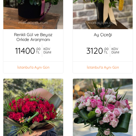
Renkli Gül ve Beyaz
Ay Çiçeği
Orkide Aranjmanı
11400
3120
,00
KDV
,00
KDV
TL
Dahil
TL
Dahil
İstanbul'a Aynı Gün
İstanbul'a Aynı Gün