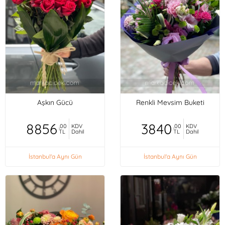
Aşkın Gücü
Renkli Mevsim Buketi
8856
3840
,00
KDV
,00
KDV
TL
Dahil
TL
Dahil
İstanbul'a Aynı Gün
İstanbul'a Aynı Gün