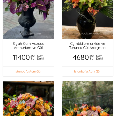
Siyah Cam Vazoda
Cymbidium orkide ve
Anthurium ve Gül
Turuncu Gül Aranjmanı
11400
4680
,00
KDV
,00
KDV
TL
Dahil
TL
Dahil
İstanbul'a Aynı Gün
İstanbul'a Aynı Gün