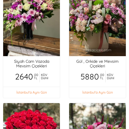
Siyah Cam Vazoda
Gül , Orkide ve Mevsim
Mevsim Çiçekleri
Çiçekleri
2640
5880
,00
KDV
,00
KDV
TL
Dahil
TL
Dahil
İstanbul'a Aynı Gün
İstanbul'a Aynı Gün