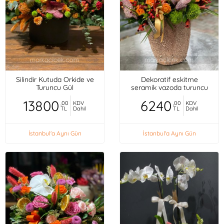
Silindir Kutuda Orkide ve
Dekoratif eskitme
Turuncu Gül
seramik vazoda turuncu
mini güller, orkideler,
13800
6240
,00
KDV
,00
KDV
TL
Dahil
TL
Dahil
İstanbul'a Aynı Gün
İstanbul'a Aynı Gün