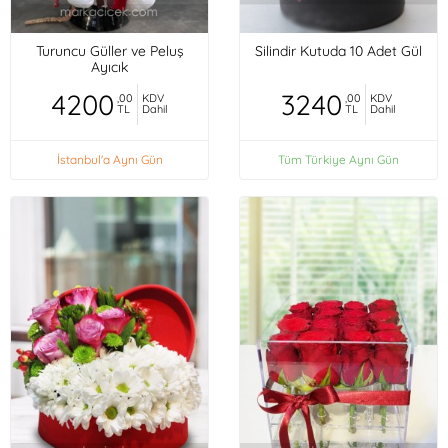
Turuncu Güller ve Peluş
Silindir Kutuda 10 Adet Gül
Ayıcık
4200
3240
,00
KDV
,00
KDV
TL
Dahil
TL
Dahil
İstanbul'a Aynı Gün
Tüm Türkiye Aynı Gün