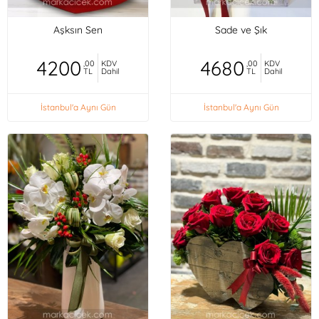
Aşksın Sen
Sade ve Şık
4200
4680
,00
KDV
,00
KDV
TL
Dahil
TL
Dahil
İstanbul'a Aynı Gün
İstanbul'a Aynı Gün