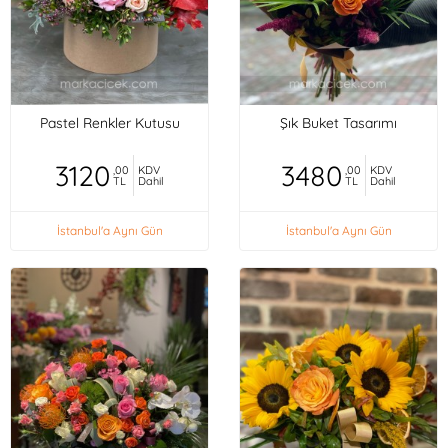
Pastel Renkler Kutusu
Şık Buket Tasarımı
3120
3480
,00
KDV
,00
KDV
TL
Dahil
TL
Dahil
İstanbul'a Aynı Gün
İstanbul'a Aynı Gün