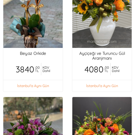
Beyaz Orkide
Ayçiçeği ve Turuncu Gül
Aranjmanı
3840
4080
,00
KDV
,00
KDV
TL
Dahil
TL
Dahil
İstanbul'a Aynı Gün
İstanbul'a Aynı Gün