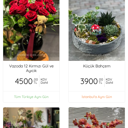
Vazoda 12 Kırmızı Gül ve
Küçük Bahçem
Ayıcık
4500
3900
,00
KDV
,00
KDV
TL
Dahil
TL
Dahil
Tüm Türkiye Aynı Gün
İstanbul'a Aynı Gün