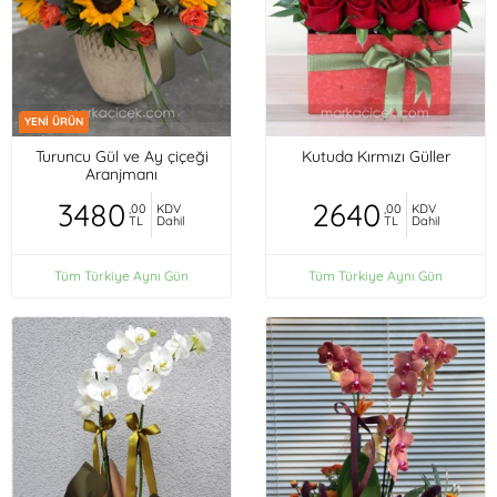
YENİ ÜRÜN
Turuncu Gül ve Ay çiçeği
Kutuda Kırmızı Güller
Aranjmanı
3480
2640
,00
KDV
,00
KDV
TL
Dahil
TL
Dahil
Tüm Türkiye Aynı Gün
Tüm Türkiye Aynı Gün