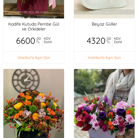
Kadife Kutuda Pembe Gül
Beyaz Güller
ve Orkideler
6600
4320
,00
KDV
,00
KDV
TL
Dahil
TL
Dahil
İstanbul'a Aynı Gün
İstanbul'a Aynı Gün