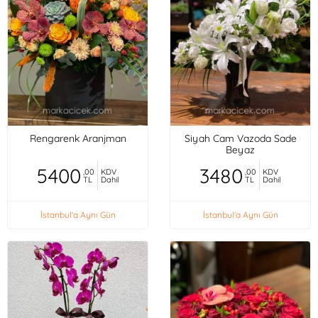
Rengarenk Aranjman
Siyah Cam Vazoda Sade
Beyaz
5400
3480
,00
KDV
,00
KDV
TL
Dahil
TL
Dahil
İstanbul'a Aynı Gün
İstanbul'a Aynı Gün