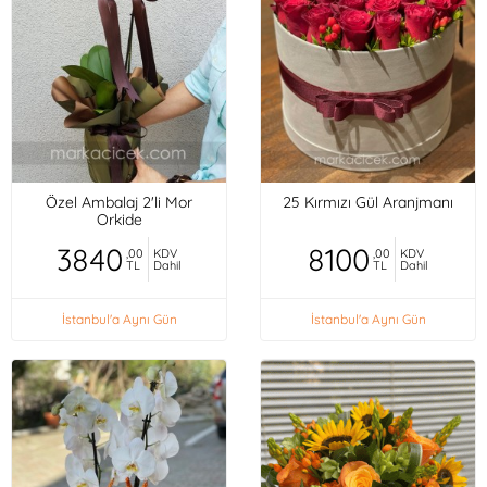
Özel Ambalaj 2'li Mor
25 Kırmızı Gül Aranjmanı
Orkide
3840
8100
,00
KDV
,00
KDV
TL
Dahil
TL
Dahil
İstanbul'a Aynı Gün
İstanbul'a Aynı Gün