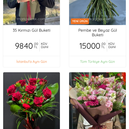
YENİ ÜRÜN
35 Kırmızı Gül Buketi
Pembe ve Beyaz Gül
Buketi
9840
15000
,00
KDV
,00
KDV
TL
Dahil
TL
Dahil
İstanbul'a Aynı Gün
Tüm Türkiye Aynı Gün