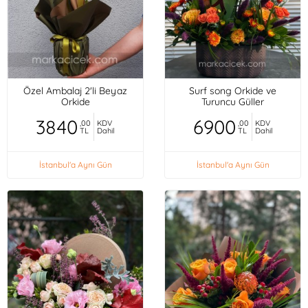
Özel Ambalaj 2'li Beyaz
Surf song Orkide ve
Orkide
Turuncu Güller
3840
6900
,00
KDV
,00
KDV
TL
Dahil
TL
Dahil
İstanbul'a Aynı Gün
İstanbul'a Aynı Gün