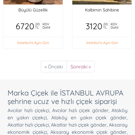
Büyülü Güzellik
Kalbimin Sahibine
6720
3120
,00
KDV
,00
KDV
TL
Dahil
TL
Dahil
İstanbul'a Aynı Gün
İstanbul'a Aynı Gün
« Önceki
Sonraki »
Marka Çiçek ile İSTANBUL AVRUPA
şehrine ucuz ve hızlı çiçek siparişi
Avcılar hızlı çiçekçi
,
Avcılar hızlı çiçek gönder
,
Ataköy
en yakın çiçekçi
,
Ataköy en yakın çiçek gönder
,
Akatlar hızlı çiçekçi
,
Akatlar hızlı çiçek gönder
,
Aksaray
ekonomik çiçekçi
,
Aksaray ekonomik çiçek gönder
,