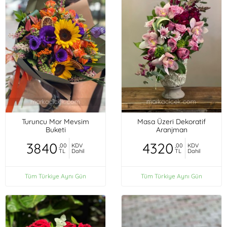
Turuncu Mor Mevsim
Masa Üzeri Dekoratif
Buketi
Aranjman
3840
4320
,00
KDV
,00
KDV
TL
Dahil
TL
Dahil
Tüm Türkiye Aynı Gün
Tüm Türkiye Aynı Gün