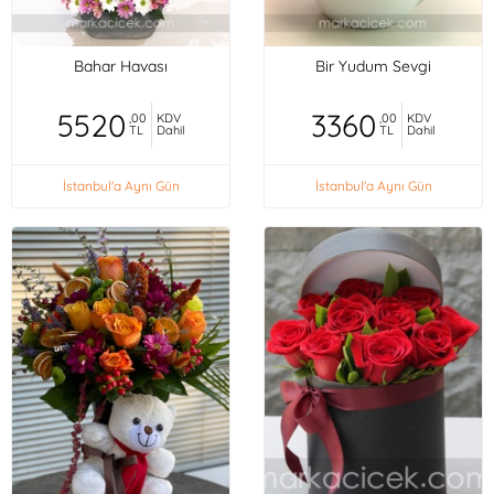
Bahar Havası
Bir Yudum Sevgi
5520
3360
,00
KDV
,00
KDV
TL
Dahil
TL
Dahil
İstanbul'a Aynı Gün
İstanbul'a Aynı Gün