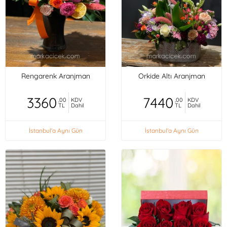
Rengarenk Aranjman
Orkide Altı Aranjman
3360
7440
,00
KDV
,00
KDV
TL
Dahil
TL
Dahil
İstanbul'a Aynı Gün
İstanbul'a Aynı Gün