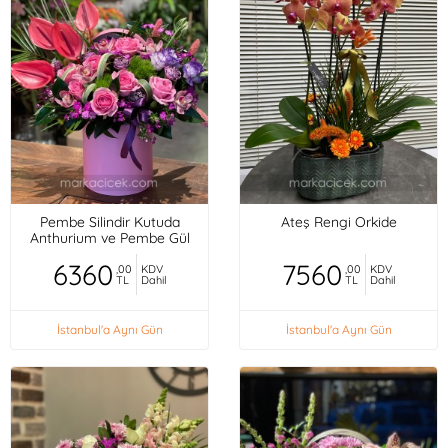
Pembe Silindir Kutuda
Ateş Rengi Orkide
Anthurium ve Pembe Gül
6360
7560
,00
KDV
,00
KDV
TL
Dahil
TL
Dahil
İstanbul'a Aynı Gün
İstanbul'a Aynı Gün