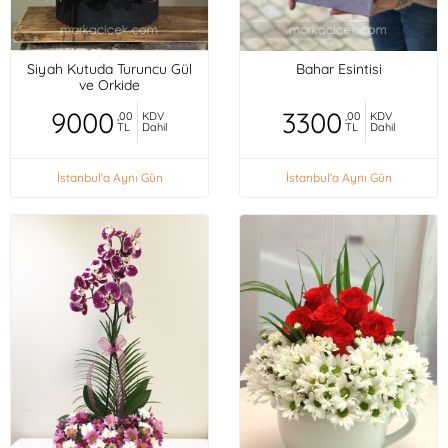
Siyah Kutuda Turuncu Gül
Bahar Esintisi
ve Orkide
9000
3300
,00
KDV
,00
KDV
TL
Dahil
TL
Dahil
İstanbul'a Aynı Gün
İstanbul'a Aynı Gün