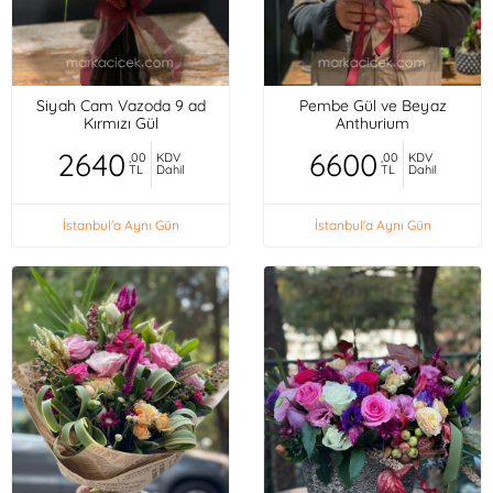
Siyah Cam Vazoda 9 ad
Pembe Gül ve Beyaz
Kırmızı Gül
Anthurium
2640
6600
,00
KDV
,00
KDV
TL
Dahil
TL
Dahil
İstanbul'a Aynı Gün
İstanbul'a Aynı Gün