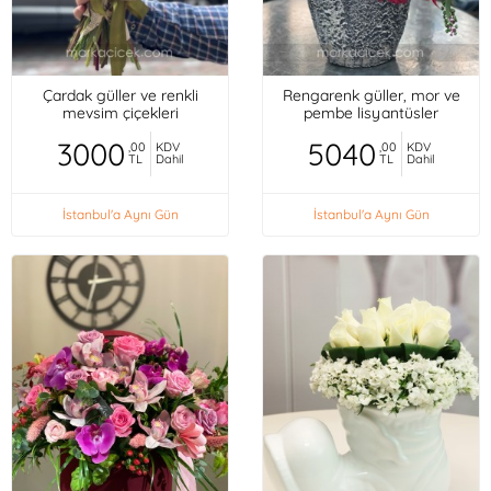
Çardak güller ve renkli
Rengarenk güller, mor ve
mevsim çiçekleri
pembe lisyantüsler
3000
5040
,00
KDV
,00
KDV
TL
Dahil
TL
Dahil
İstanbul'a Aynı Gün
İstanbul'a Aynı Gün