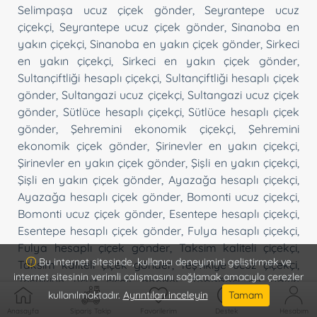
Selimpaşa ucuz çiçek gönder
,
Seyrantepe ucuz
çiçekçi
,
Seyrantepe ucuz çiçek gönder
,
Sinanoba en
yakın çiçekçi
,
Sinanoba en yakın çiçek gönder
,
Sirkeci
en yakın çiçekçi
,
Sirkeci en yakın çiçek gönder
,
Sultançiftliği hesaplı çiçekçi
,
Sultançiftliği hesaplı çiçek
gönder
,
Sultangazi ucuz çiçekçi
,
Sultangazi ucuz çiçek
gönder
,
Sütlüce hesaplı çiçekçi
,
Sütlüce hesaplı çiçek
gönder
,
Şehremini ekonomik çiçekçi
,
Şehremini
ekonomik çiçek gönder
,
Şirinevler en yakın çiçekçi
,
Şirinevler en yakın çiçek gönder
,
Şişli en yakın çiçekçi
,
Şişli en yakın çiçek gönder
,
Ayazağa hesaplı çiçekçi
,
Ayazağa hesaplı çiçek gönder
,
Bomonti ucuz çiçekçi
,
Bomonti ucuz çiçek gönder
,
Esentepe hesaplı çiçekçi
,
Esentepe hesaplı çiçek gönder
,
Fulya hesaplı çiçekçi
,
Fulya hesaplı çiçek gönder
,
Taksim kaliteli çiçekçi
,
Bu internet sitesinde, kullanıcı deneyimini geliştirmek ve
Taksim kaliteli çiçek gönder
,
Teşvikiye ucuz çiçekçi
,
internet sitesinin verimli çalışmasını sağlamak amacıyla çerezler
Teşvikiye ucuz çiçek gönder
,
Topağacı en yakın
kullanılmaktadır.
Ayrıntıları inceleyin
Tamam
çiçekçi
,
Topağacı en yakın çiçek gönder
,
Tophane
Anasayfa
Sipariş Takip
Favorilerim
Destek
Hesabım
online çiçekçi
,
Tophane online çiçek gönder
,
Topkapı