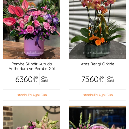
Pembe Silindir Kutuda
Ateş Rengi Orkide
Anthurium ve Pembe Gül
6360
7560
,00
KDV
,00
KDV
TL
Dahil
TL
Dahil
İstanbul'a Aynı Gün
İstanbul'a Aynı Gün