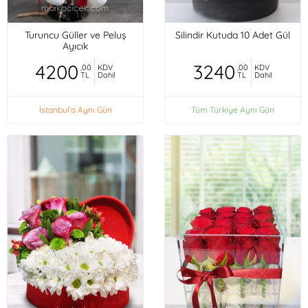
Turuncu Güller ve Peluş
Silindir Kutuda 10 Adet Gül
Ayıcık
4200
3240
,00
KDV
,00
KDV
TL
Dahil
TL
Dahil
İstanbul'a Aynı Gün
Tüm Türkiye Aynı Gün