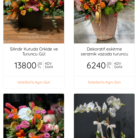
Silindir Kutuda Orkide ve
Dekoratif eskitme
Turuncu Gül
seramik vazoda turuncu
mini güller, orkideler,
13800
6240
,00
KDV
,00
KDV
TL
Dahil
TL
Dahil
İstanbul'a Aynı Gün
İstanbul'a Aynı Gün