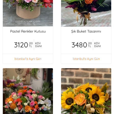
Pastel Renkler Kutusu
Şık Buket Tasarımı
3120
3480
,00
KDV
,00
KDV
TL
Dahil
TL
Dahil
İstanbul'a Aynı Gün
İstanbul'a Aynı Gün