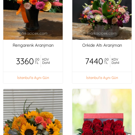
Rengarenk Aranjman
Orkide Altı Aranjman
3360
7440
,00
KDV
,00
KDV
TL
Dahil
TL
Dahil
İstanbul'a Aynı Gün
İstanbul'a Aynı Gün