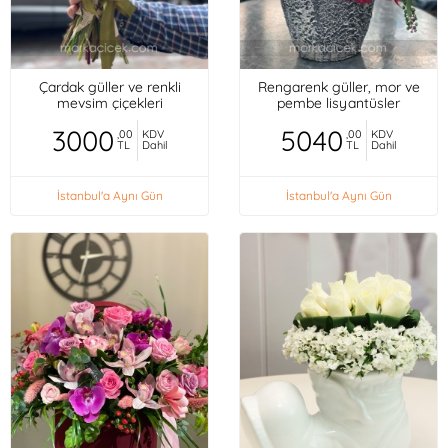
Çardak güller ve renkli
Rengarenk güller, mor ve
mevsim çiçekleri
pembe lisyantüsler
3000
5040
,00
KDV
,00
KDV
TL
Dahil
TL
Dahil
İstanbul'a Aynı Gün
İstanbul'a Aynı Gün