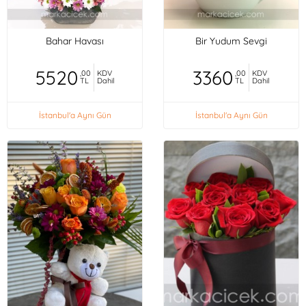
Bahar Havası
Bir Yudum Sevgi
5520
3360
,00
KDV
,00
KDV
TL
Dahil
TL
Dahil
İstanbul'a Aynı Gün
İstanbul'a Aynı Gün