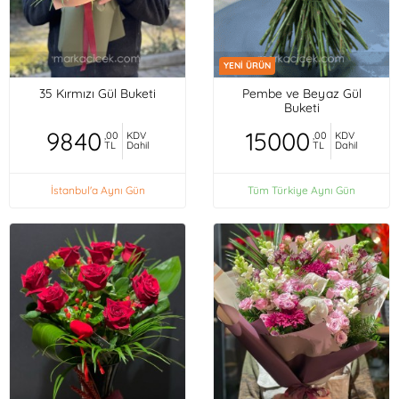
YENİ ÜRÜN
35 Kırmızı Gül Buketi
Pembe ve Beyaz Gül
Buketi
9840
15000
,00
KDV
,00
KDV
TL
Dahil
TL
Dahil
İstanbul'a Aynı Gün
Tüm Türkiye Aynı Gün