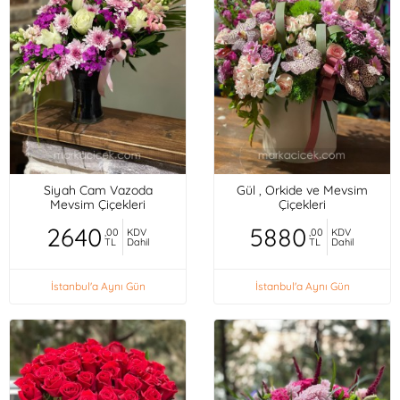
Siyah Cam Vazoda
Gül , Orkide ve Mevsim
Mevsim Çiçekleri
Çiçekleri
2640
5880
,00
KDV
,00
KDV
TL
Dahil
TL
Dahil
İstanbul'a Aynı Gün
İstanbul'a Aynı Gün