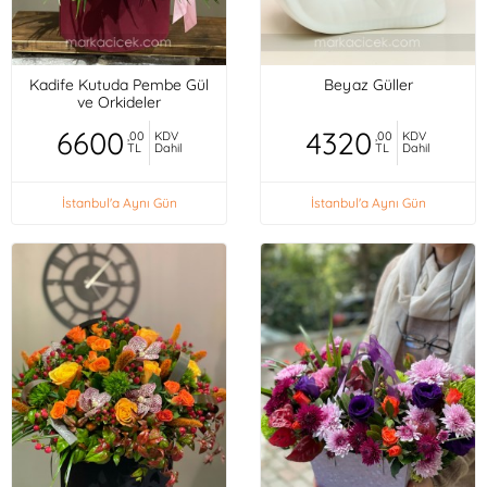
Kadife Kutuda Pembe Gül
Beyaz Güller
ve Orkideler
6600
4320
,00
KDV
,00
KDV
TL
Dahil
TL
Dahil
İstanbul'a Aynı Gün
İstanbul'a Aynı Gün