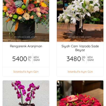
Rengarenk Aranjman
Siyah Cam Vazoda Sade
Beyaz
5400
3480
,00
KDV
,00
KDV
TL
Dahil
TL
Dahil
İstanbul'a Aynı Gün
İstanbul'a Aynı Gün