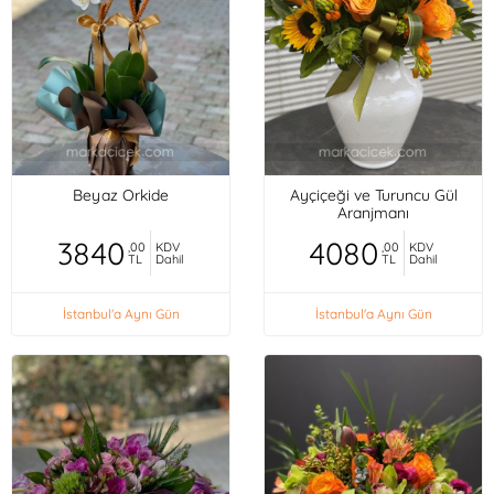
Beyaz Orkide
Ayçiçeği ve Turuncu Gül
Aranjmanı
3840
4080
,00
KDV
,00
KDV
TL
Dahil
TL
Dahil
İstanbul'a Aynı Gün
İstanbul'a Aynı Gün