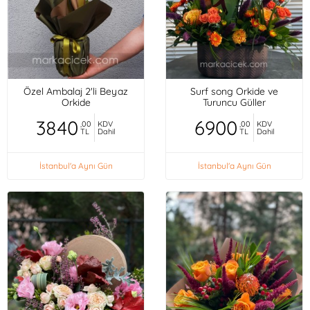
Özel Ambalaj 2'li Beyaz
Surf song Orkide ve
Orkide
Turuncu Güller
3840
6900
,00
KDV
,00
KDV
TL
Dahil
TL
Dahil
İstanbul'a Aynı Gün
İstanbul'a Aynı Gün