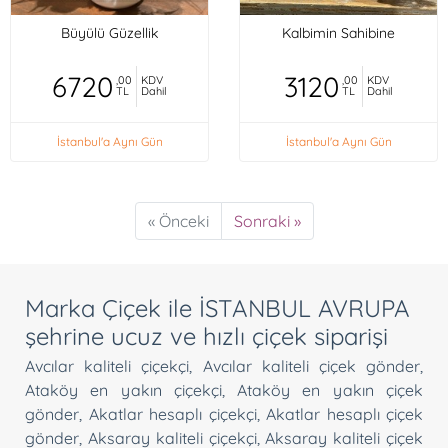
Büyülü Güzellik
Kalbimin Sahibine
6720
3120
,00
KDV
,00
KDV
TL
Dahil
TL
Dahil
İstanbul'a Aynı Gün
İstanbul'a Aynı Gün
« Önceki
Sonraki »
Marka Çiçek ile İSTANBUL AVRUPA
şehrine ucuz ve hızlı çiçek siparişi
Avcılar kaliteli çiçekçi
,
Avcılar kaliteli çiçek gönder
,
Ataköy en yakın çiçekçi
,
Ataköy en yakın çiçek
gönder
,
Akatlar hesaplı çiçekçi
,
Akatlar hesaplı çiçek
gönder
,
Aksaray kaliteli çiçekçi
,
Aksaray kaliteli çiçek