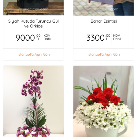
Siyah Kutuda Turuncu Gül
Bahar Esintisi
ve Orkide
9000
3300
,00
KDV
,00
KDV
TL
Dahil
TL
Dahil
İstanbul'a Aynı Gün
İstanbul'a Aynı Gün