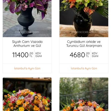
Siyah Cam Vazoda
Cymbidium orkide ve
Anthurium ve Gül
Turuncu Gül Aranjmanı
11400
4680
,00
KDV
,00
KDV
TL
Dahil
TL
Dahil
İstanbul'a Aynı Gün
İstanbul'a Aynı Gün