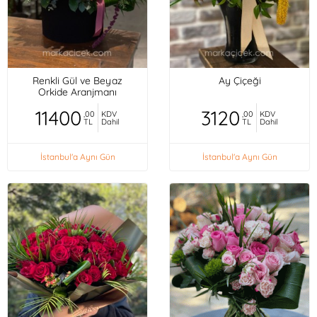
Renkli Gül ve Beyaz
Ay Çiçeği
Orkide Aranjmanı
11400
3120
,00
KDV
,00
KDV
TL
Dahil
TL
Dahil
İstanbul'a Aynı Gün
İstanbul'a Aynı Gün