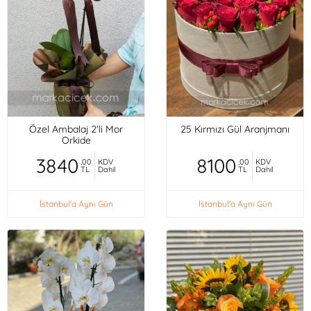
Özel Ambalaj 2'li Mor
25 Kırmızı Gül Aranjmanı
Orkide
3840
8100
,00
KDV
,00
KDV
TL
Dahil
TL
Dahil
İstanbul'a Aynı Gün
İstanbul'a Aynı Gün