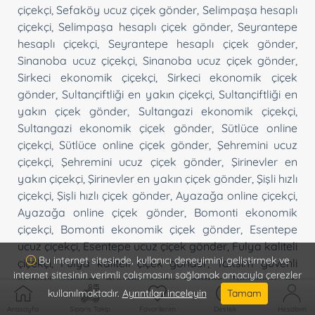
çiçekçi
,
Sefaköy ucuz çiçek gönder
,
Selimpaşa hesaplı
çiçekçi
,
Selimpaşa hesaplı çiçek gönder
,
Seyrantepe
hesaplı çiçekçi
,
Seyrantepe hesaplı çiçek gönder
,
Sinanoba ucuz çiçekçi
,
Sinanoba ucuz çiçek gönder
,
Sirkeci ekonomik çiçekçi
,
Sirkeci ekonomik çiçek
gönder
,
Sultançiftliği en yakın çiçekçi
,
Sultançiftliği en
yakın çiçek gönder
,
Sultangazi ekonomik çiçekçi
,
Sultangazi ekonomik çiçek gönder
,
Sütlüce online
çiçekçi
,
Sütlüce online çiçek gönder
,
Şehremini ucuz
çiçekçi
,
Şehremini ucuz çiçek gönder
,
Şirinevler en
yakın çiçekçi
,
Şirinevler en yakın çiçek gönder
,
Şişli hızlı
çiçekçi
,
Şişli hızlı çiçek gönder
,
Ayazağa online çiçekçi
,
Ayazağa online çiçek gönder
,
Bomonti ekonomik
çiçekçi
,
Bomonti ekonomik çiçek gönder
,
Esentepe
ucuz çiçekçi
,
Esentepe ucuz çiçek gönder
,
Fulya kaliteli
Bu internet sitesinde, kullanıcı deneyimini geliştirmek ve
çiçekçi
,
Fulya kaliteli çiçek gönder
,
Taksim güvenli
internet sitesinin verimli çalışmasını sağlamak amacıyla çerezler
çiçekçi
,
Taksim güvenli çiçek gönder
,
Teşvikiye en
kullanılmaktadır.
Ayrıntıları inceleyin
Tamam
yakın çiçekçi
,
Teşvikiye en yakın çiçek gönder
,
Anasayfa
Sipariş Takip
Favorilerim
Destek
Hesabım
Topağacı hızlı çiçekçi
,
Topağacı hızlı çiçek gönder
,