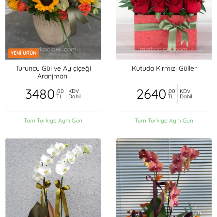
YENİ ÜRÜN
Turuncu Gül ve Ay çiçeği
Kutuda Kırmızı Güller
Aranjmanı
3480
2640
,00
KDV
,00
KDV
TL
Dahil
TL
Dahil
Tüm Türkiye Aynı Gün
Tüm Türkiye Aynı Gün