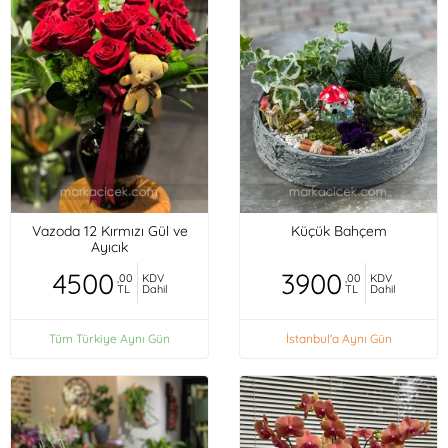
Vazoda 12 Kırmızı Gül ve
Küçük Bahçem
Ayıcık
4500
3900
,00
KDV
,00
KDV
TL
Dahil
TL
Dahil
Tüm Türkiye Aynı Gün
İstanbul'a Aynı Gün