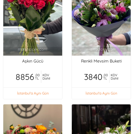
Aşkın Gücü
Renkli Mevsim Buketi
8856
3840
,00
KDV
,00
KDV
TL
Dahil
TL
Dahil
İstanbul'a Aynı Gün
İstanbul'a Aynı Gün