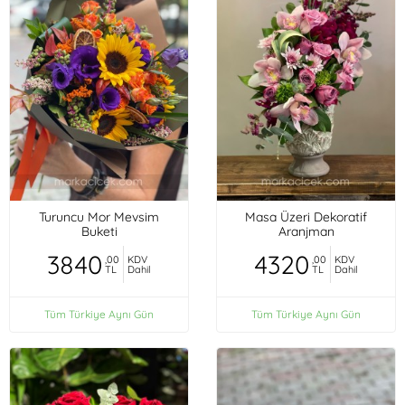
Turuncu Mor Mevsim
Masa Üzeri Dekoratif
Buketi
Aranjman
3840
4320
,00
KDV
,00
KDV
TL
Dahil
TL
Dahil
Tüm Türkiye Aynı Gün
Tüm Türkiye Aynı Gün