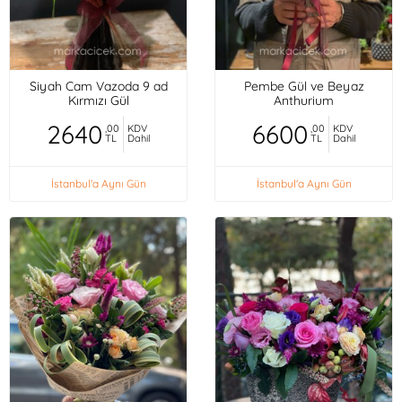
Siyah Cam Vazoda 9 ad
Pembe Gül ve Beyaz
Kırmızı Gül
Anthurium
2640
6600
,00
KDV
,00
KDV
TL
Dahil
TL
Dahil
İstanbul'a Aynı Gün
İstanbul'a Aynı Gün